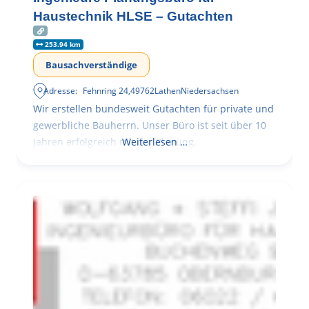
Haustechnik HLSE – Gutachten
253.94 km
Bausachverständige
Adresse:
Fehnring 24
,
49762
Lathen
Niedersachsen
Wir erstellen bundesweit Gutachten für private und
gewerbliche Bauherrn. Unser Büro ist seit über 10
Jahren erfolgreich mit der Planung,
Weiterlesen …