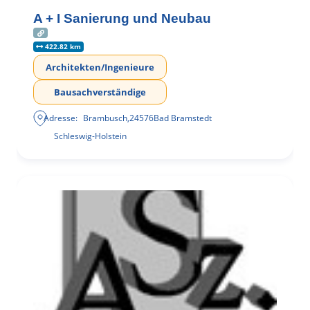
A + I Sanierung und Neubau
422.82 km
Architekten/Ingenieure
Bausachverständige
Adresse:
Brambusch
,
24576
Bad Bramstedt
Schleswig-Holstein