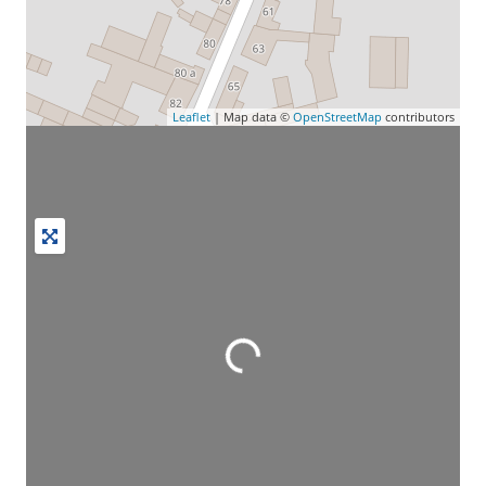
Leaflet
| Map data ©
OpenStreetMap
contributors
Wird geladen …