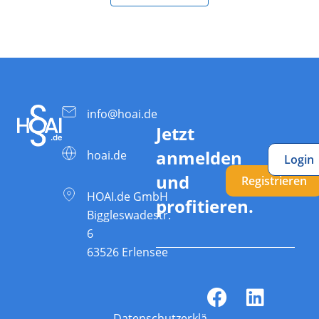
info@hoai.de
Jetzt
anmelden
hoai.de
Login
und
Registrieren
HOAI.de GmbH
profitieren.
Biggleswadestr.
6
63526 Erlensee
Datenschutzerklärung