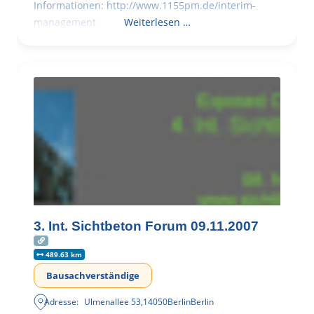
Informationen: http://www.1155pm.de/interim-
management
Weiterlesen …
3. Int. Sichtbeton Forum 09.11.2007
489.63 km
Bausachverständige
Adresse:
Ulmenallee 53
,
14050
Berlin
Berlin