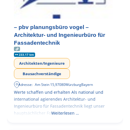
– pbv planungsbüro vogel –
Architektur- und Ingenieurbüro für
Fassadentechnik
233.17 km
Architekten/Ingenieure
Bausachverständige
Adresse:
Am Stein 15
,
97080
Würzburg
Bayern
Werte schaffen und erhalten Als national und
international agierendes Architektur- und
Ingenieurbüro für Fassadentechnik liegt unser
hauptsächlicher Fokus in der
Weiterlesen …