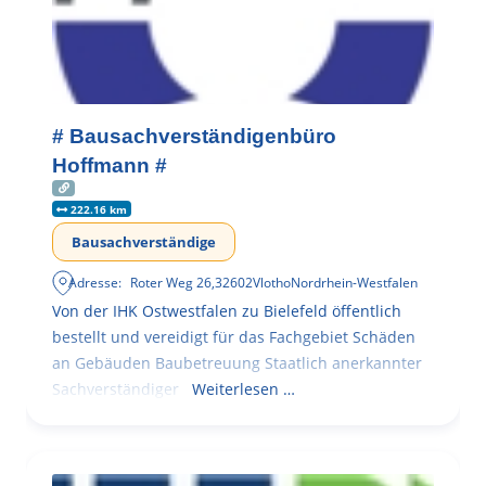
# Bausachverständigenbüro
Hoffmann #
222.16 km
Bausachverständige
Adresse:
Roter Weg 26
,
32602
Vlotho
Nordrhein-Westfalen
Von der IHK Ostwestfalen zu Bielefeld öffentlich
bestellt und vereidigt für das Fachgebiet Schäden
an Gebäuden Baubetreuung Staatlich anerkannter
Sachverständiger
Weiterlesen …