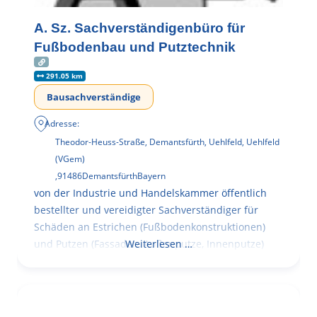
A. Sz. Sachverständigenbüro für
Fußbodenbau und Putztechnik
291.05 km
Bausachverständige
Adresse:
Theodor-Heuss-Straße, Demantsfürth, Uehlfeld, Uehlfeld
(VGem)
,
91486
Demantsfürth
Bayern
von der Industrie und Handelskammer öffentlich
bestellter und vereidigter Sachverständiger für
Schäden an Estrichen (Fußbodenkonstruktionen)
und Putzen (Fassaden, Außenputze, Innenputze)
Weiterlesen …