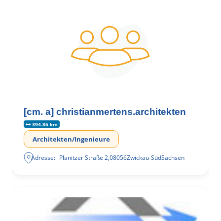
[cm. a] christianmertens.architekten
394.86 km
Architekten/Ingenieure
Adresse:
Planitzer Straße 2
,
08056
Zwickau-Süd
Sachsen