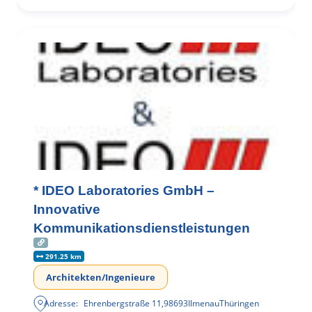
* IDEO Laboratories GmbH –
Innovative
Kommunikationsdienstleistungen
291.25 km
Architekten/Ingenieure
Adresse:
Ehrenbergstraße 11
,
98693
Ilmenau
Thüringen