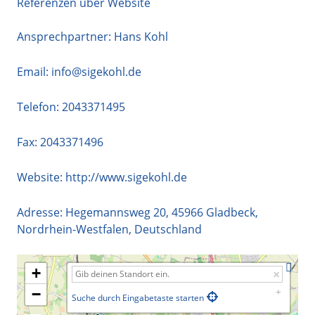
Referenzen über Website
Ansprechpartner: Hans Kohl
Email:
info@sigekohl.de
Telefon:
2043371495
Fax: 2043371496
Website:
http://www.sigekohl.de
Adresse:
Hegemannsweg 20
,
45966
Gladbeck
,
Nordrhein-Westfalen
,
Deutschland
+
−
Suche durch Eingabetaste starten