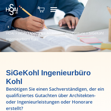
HOAI
>
HOAI Experten
>
Architekten/Ingenieure
>
SiGeKohl
Ingenieurbüro Kohl
SiGeKohl Ingenieurbüro
Kohl
Benötigen Sie einen Sachverständigen, der ein
qualifiziertes Gutachten über Architekten-
oder Ingenieurleistungen oder Honorare
erstellt?