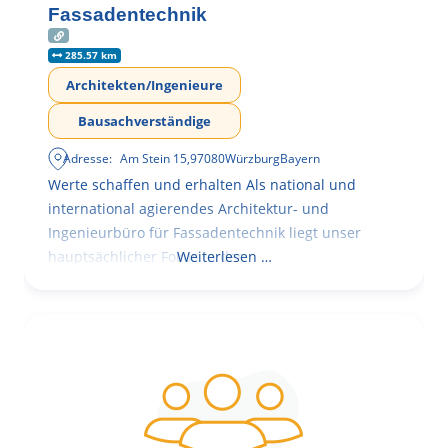
Fassadentechnik
285.57 km
Architekten/Ingenieure
Bausachverständige
Adresse:
Am Stein 15
,
97080
Würzburg
Bayern
Werte schaffen und erhalten Als national und
international agierendes Architektur- und
Ingenieurbüro für Fassadentechnik liegt unser
hauptsächlicher Fokus in der
Weiterlesen …