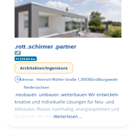
.rott .schirmer .partner
218.84 km
Architekten/Ingenieure
Adresse:
Heinrich-Wöhler-Straße 1
,
30938
Großburgwedel
Niedersachsen
.neubauen .umbauen .weiterbauen Wir entwickeln
kreative und individuelle Lösungen für Neu- und
Altbauten, Planen nachhaltig, energieoptimiert und
dauerhaft. Als Freie
Weiterlesen …