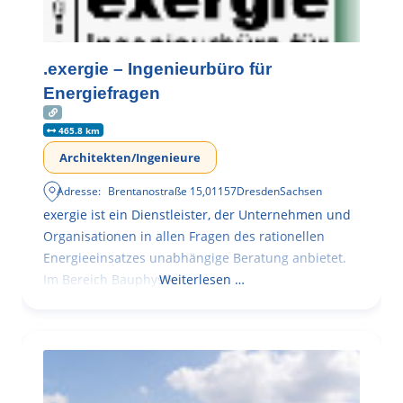
.exergie – Ingenieurbüro für
Energiefragen
465.8 km
Architekten/Ingenieure
Adresse:
Brentanostraße 15
,
01157
Dresden
Sachsen
exergie ist ein Dienstleister, der Unternehmen und
Organisationen in allen Fragen des rationellen
Energieeinsatzes unabhängige Beratung anbietet.
Im Bereich Bauphysik
Weiterlesen …