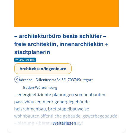
– architekturbüro beate schlüter –
freie architektin, innenarchitektin +
stadtplanerin
347.29 km
Architekten/Ingenieure
Adresse:
Dilleniusstraße 5/1
,
70374
Stuttgart
Baden-Württemberg
– energieeffiziente planungen von neubauten
passivhäuser, niedrigenergiegebäude
holzrahmenbau, brettstapelbauweise
wohnbauten,öffentliche gebäude, gewerbegebäude
– planung + beratung bei an – und
Weiterlesen …