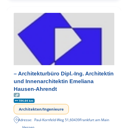
– Architekturbüro Dipl.-Ing. Architektin
und Innenarchitektin Emeliana
Hausen-Ahrendt
194.64 km
Architekten/Ingenieure
Adresse:
Paul-Kornfeld-Weg 51
,
60439
Frankfurt am Main
Hessen