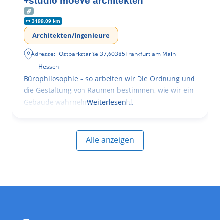
+studio moeve architekten
3199.09 km
Architekten/Ingenieure
Adresse:
Ostparkstarße 37
,
60385
Frankfurt am Main
Hessen
Bürophilosophie – so arbeiten wir Die Ordnung und
die Gestaltung von Räumen bestimmen, wie wir ein
Gebäude wahrnehmen, wie wohl
Weiterlesen …
Alle anzeigen