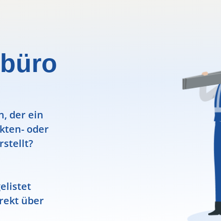
rbüro
, der ein
ekten- oder
rstellt?
elistet
rekt über