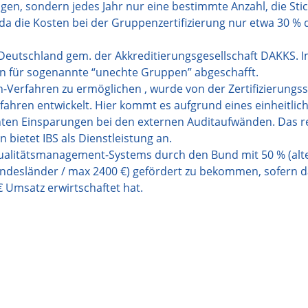
ungen, sondern jedes Jahr nur eine bestimmte Anzahl, die St
 da die Kosten bei der Gruppenzertifizierung nur etwa 30 % 
 Deutschland gem. der Akkreditierungsgesellschaft DAKKS. I
n für sogenannte “unechte Gruppen” abgeschafft.
Verfahren zu ermöglichen , wurde von der Zertifizierungss
rfahren entwickelt. Hier kommt es aufgrund eines einheitli
vanten Einsparungen bei den externen Auditaufwänden. Das r
bietet IBS als Dienstleistung an.
 Qualitätsmanagement-Systems durch den Bund mit 50 % (alt
undesländer / max 2400 €) gefördert zu bekommen, sofern 
 Umsatz erwirtschaftet hat.