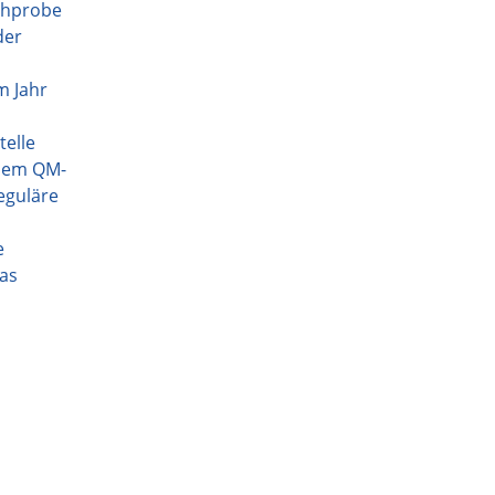
ichprobe
der
m Jahr
telle
chem QM-
eguläre
e
das