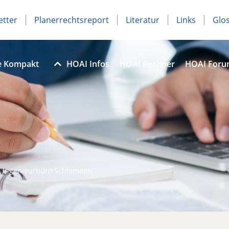
etter
Planerrechtsreport
Literatur
Links
Glo
e Kompakt
HOAI Infos
HOAI Rechner
HOAI For
– Ingenieurbüro Schiemann