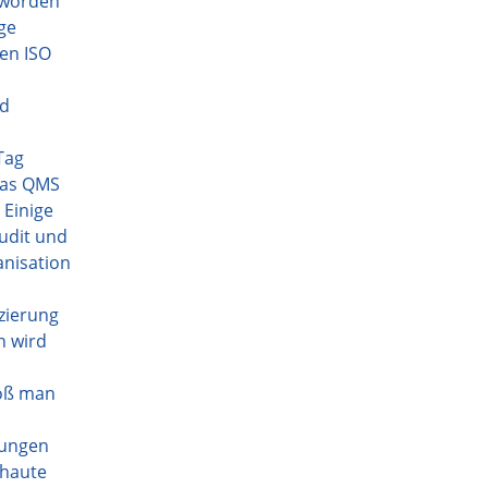
 worden
ge
en ISO
nd
Tag
das QMS
 Einige
udit und
anisation
izierung
n wird
loß man
sungen
chaute