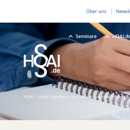
Über uns
Newsl
Seminare
HOAI.d
HOAI
>
HOAI Experten
>
Architekten/Ingenieure
>
IBS 