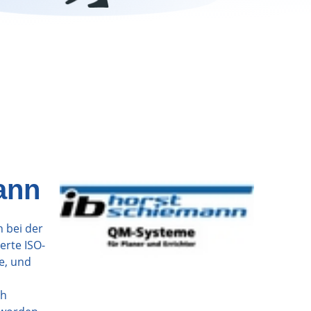
ann
 bei der
erte ISO-
e, und
ch