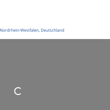
Nordrhein-Westfalen
,
Deutschland
Suche durch Eingabetaste starten
d geladen …