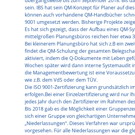
übergangsweise bis zum September 2018. Bis da
sein. IBS hat sein QM-Konzept für Planer auf die
können auch vorhandene QM-Handbücher schnell
9001 umgesetzt werden. Bisherige Projekte zeig
Es hat sich gezeigt, dass der Aufbau eines QM-S
mittelgroßen Planungsbüros reichen hier etwa 3
Bei kleinerem Planungsbüro hat sich z.B ein zw
findet die QM-Schulung der gesamten Belegschaf
aktiviert, indem die Q-Dokumente mit Leben gefü
Wochen später wird dann interne Systemaudit 
die Managementbewertung ist eine Voraussetzung 
wie z.B. dem VdS oder dem TÜV.
Die ISO 9001-Zertifizierung kann grundsätzlich 
erfolgen.Bei einer Einzelzertifizierung wird nur
jedes Jahr durch den Zertifizierer im Rahmen de
Bis 2018 gab es die Möglichkeit einer Gruppenzer
sich einer Gruppe von gleichartigen Unternehm
„Niederlassungen“. Dieses Verfahren war ursprü
vorgesehen. Für alle Niederlassungen war die gle