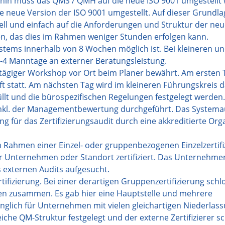
hin muss das QMS / QMH auf die neue ISO 9001 umgestellt
se neue Version der ISO 9001 umgestellt. Auf dieser Grundla
 und einfach auf die Anforderungen und Struktur der neu
en, das dies im Rahmen weniger Stunden erfolgen kann.
ystems innerhalb von 8 Wochen möglich ist. Bei kleineren u
-4 Manntage an externer Beratungsleistung.
eitägiger Workshop vor Ort beim Planer bewährt. Am ersten 
t statt. Am nächsten Tag wird im kleineren Führungskreis 
llt und die bürospezifischen Regelungen festgelegt werden.
inkl. der Managementbewertung durchgeführt. Das Systema
für das Zertifizierungsaudit durch eine akkreditierte Org
im Rahmen einer Einzel- oder gruppenbezogenen Einzelzertif
 Ihr Unternehmen oder Standort zertifiziert. Das Unternehme
s externen Audits aufgesucht.
tifizierung. Bei einer derartigen Gruppenzertifizierung sch
en zusammen. Es gab hier eine Hauptstelle und mehrere
nglich für Unternehmen mit vielen gleichartigen Niederlas
iche QM-Struktur festgelegt und der externe Zertifizierer s