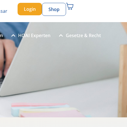
Login
Shop
ssar
um
HOAI Experten
Gesetze & Recht