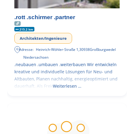
.rott .schirmer .partner
215.2 km
Architekten/Ingenieure
Adresse:
Heinrich-Wöhler-Straße 1
,
30938
Großburgwedel
Niedersachsen
.neubauen .umbauen .weiterbauen Wir entwickeln
kreative und individuelle Lösungen für Neu- und
Altbauten, Planen nachhaltig, energieoptimiert und
dauerhaft. Als Freie
Weiterlesen …