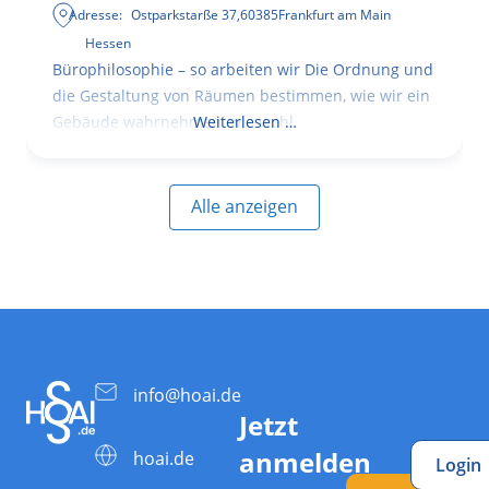
Adresse:
Ostparkstarße 37
,
60385
Frankfurt am Main
Hessen
Bürophilosophie – so arbeiten wir Die Ordnung und
die Gestaltung von Räumen bestimmen, wie wir ein
Gebäude wahrnehmen, wie wohl
Weiterlesen …
Alle anzeigen
info@hoai.de
Jetzt
anmelden
hoai.de
Login