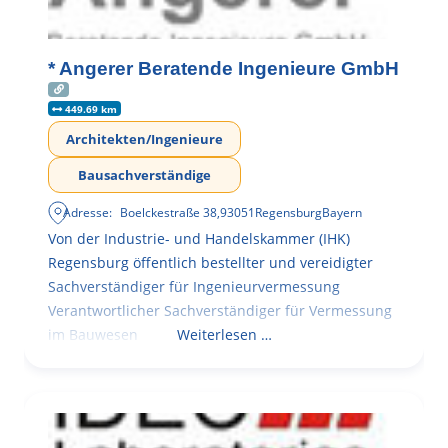
* Angerer Beratende Ingenieure GmbH
449.69 km
Architekten/Ingenieure
Bausachverständige
Adresse:
Boelckestraße 38
,
93051
Regensburg
Bayern
Von der Industrie- und Handelskammer (IHK)
Regensburg öffentlich bestellter und vereidigter
Sachverständiger für Ingenieurvermessung
Verantwortlicher Sachverständiger für Vermessung
im Bauwesen
Weiterlesen …