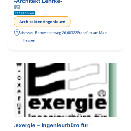
-Architekt Lehrke-
190.13 km
Architekten/Ingenieure
Adresse:
Bornwiesenweg 26
,
60322
Frankfurt am Main
Hessen
.exergie – Ingenieurbüro für