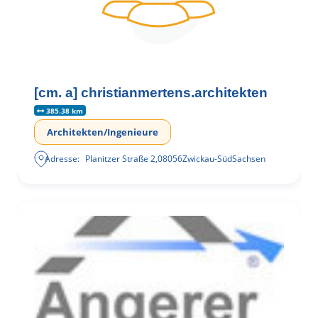
[cm. a] christianmertens.architekten
385.38 km
Architekten/Ingenieure
Adresse:
Planitzer Straße 2
,
08056
Zwickau-Süd
Sachsen