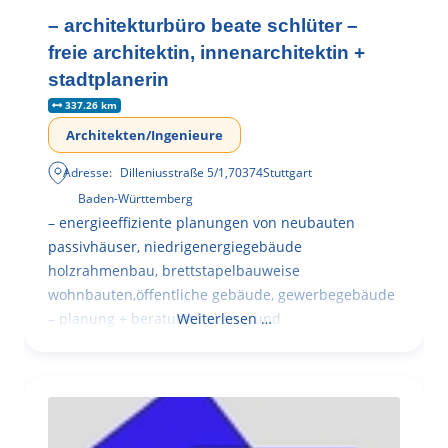
– architekturbüro beate schlüter –
freie architektin, innenarchitektin +
stadtplanerin
337.26 km
Architekten/Ingenieure
Adresse:
Dilleniusstraße 5/1
,
70374
Stuttgart
Baden-Württemberg
– energieeffiziente planungen von neubauten
passivhäuser, niedrigenergiegebäude
holzrahmenbau, brettstapelbauweise
wohnbauten,öffentliche gebäude, gewerbegebäude
– planung + beratung bei an – und
Weiterlesen …