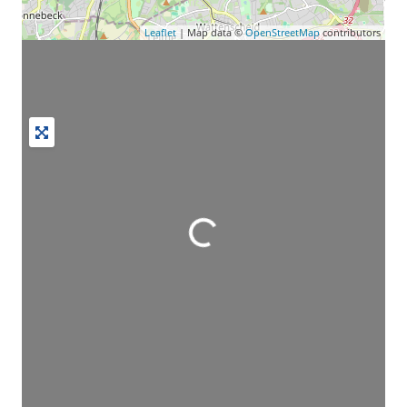
Leaflet
| Map data ©
OpenStreetMap
contributors
Wird geladen …