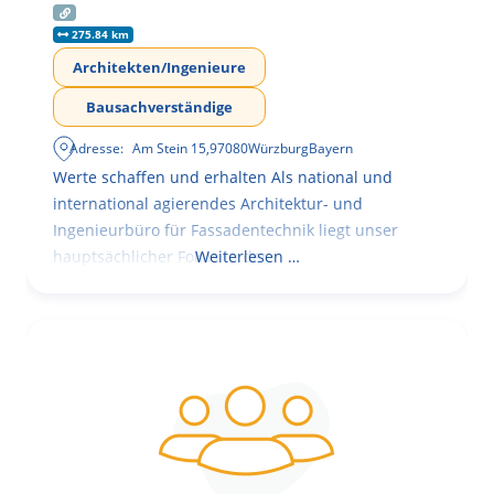
275.84 km
Architekten/Ingenieure
Bausachverständige
Adresse:
Am Stein 15
,
97080
Würzburg
Bayern
Werte schaffen und erhalten Als national und
international agierendes Architektur- und
Ingenieurbüro für Fassadentechnik liegt unser
hauptsächlicher Fokus in der
Weiterlesen …