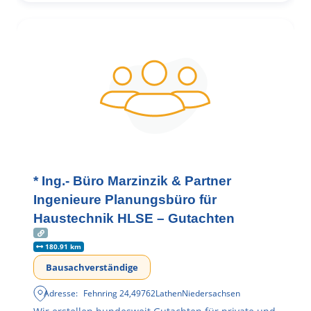
* Ing.- Büro Marzinzik & Partner
Ingenieure Planungsbüro für
Haustechnik HLSE – Gutachten
180.91 km
Bausachverständige
Adresse:
Fehnring 24
,
49762
Lathen
Niedersachsen