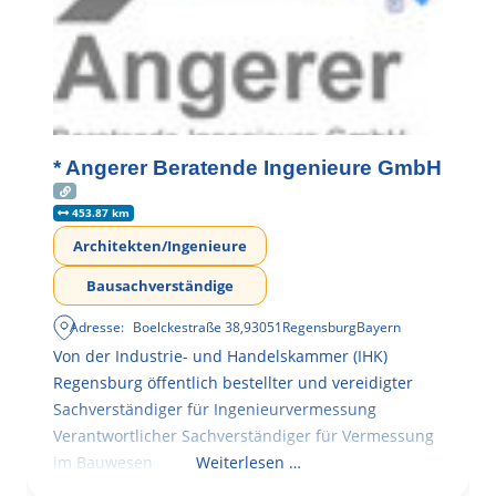
* Angerer Beratende Ingenieure GmbH
453.87 km
Architekten/Ingenieure
Bausachverständige
Adresse:
Boelckestraße 38
,
93051
Regensburg
Bayern
Von der Industrie- und Handelskammer (IHK)
Regensburg öffentlich bestellter und vereidigter
Sachverständiger für Ingenieurvermessung
Verantwortlicher Sachverständiger für Vermessung
im Bauwesen
Weiterlesen …