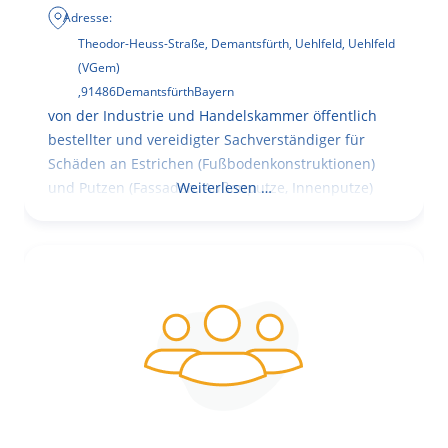
Adresse:
Theodor-Heuss-Straße, Demantsfürth, Uehlfeld, Uehlfeld
(VGem)
,
91486
Demantsfürth
Bayern
von der Industrie und Handelskammer öffentlich
bestellter und vereidigter Sachverständiger für
Schäden an Estrichen (Fußbodenkonstruktionen)
und Putzen (Fassaden, Außenputze, Innenputze)
Weiterlesen …