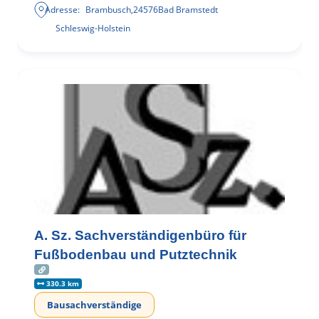
Adresse:
Brambusch
,
24576
Bad Bramstedt
Schleswig-Holstein
A. Sz. Sachverständigenbüro für
Fußbodenbau und Putztechnik
330.3 km
Bausachverständige