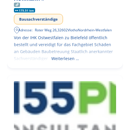
175.51 km
Bausachverständige
Adresse:
Roter Weg 26
,
32602
Vlotho
Nordrhein-Westfalen
Von der IHK Ostwestfalen zu Bielefeld öffentlich
bestellt und vereidigt für das Fachgebiet Schäden
an Gebäuden Baubetreuung Staatlich anerkannter
Sachverständiger
Weiterlesen …