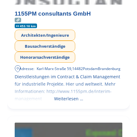
1155PM consultants GmbH
453.16 km
Architekten/Ingenieure
Bausachverständige
Honorarsachverständige
Adresse:
Karl-Marx-Straße 59
,
14482
Potsdam
Brandenburg
Dienstleistungen im Contract & Claim Management
für industrielle Projekte. Hier und weltweit. Mehr
Informationen: http://www.1155pm.de/interim-
management
Weiterlesen …