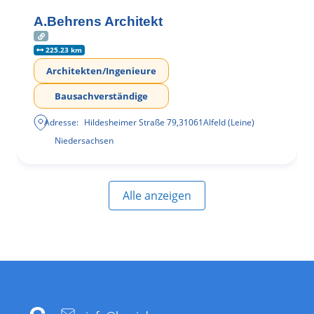
A.Behrens Architekt
225.23 km
Architekten/Ingenieure
Bausachverständige
Adresse:
Hildesheimer Straße 79
,
31061
Alfeld (Leine)
Niedersachsen
Alle anzeigen