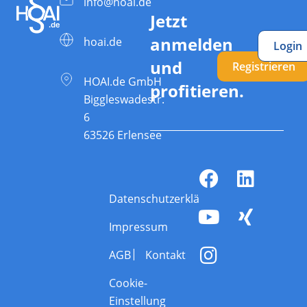
info@hoai.de
Jetzt
anmelden
hoai.de
Login
und
Registrieren
HOAI.de GmbH
profitieren.
Biggleswadestr.
6
63526 Erlensee
Datenschutzerklärung
Impressum
AGB
Kontakt
Cookie-
Einstellung