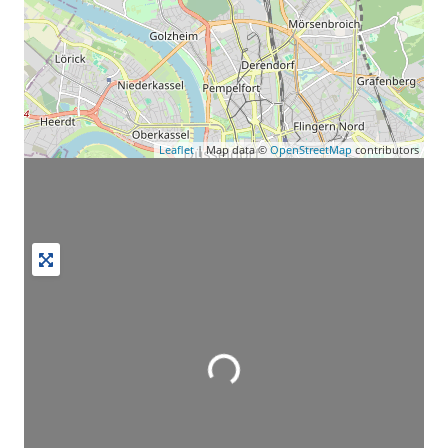
Leaflet
| Map data ©
OpenStreetMap
contributors
Wird geladen …