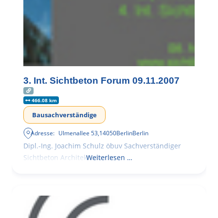
3. Int. Sichtbeton Forum 09.11.2007
466.08 km
Bausachverständige
Adresse:
Ulmenallee 53
,
14050
Berlin
Berlin
Dipl.-Ing. Joachim Schulz öbuv Sachverständiger
Sichtbeton Architekturbeton
Weiterlesen …