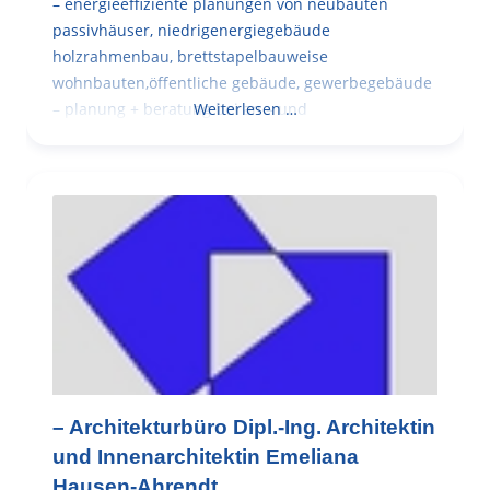
– energieeffiziente planungen von neubauten
passivhäuser, niedrigenergiegebäude
holzrahmenbau, brettstapelbauweise
wohnbauten,öffentliche gebäude, gewerbegebäude
– planung + beratung bei an – und
Weiterlesen …
– Architekturbüro Dipl.-Ing. Architektin
und Innenarchitektin Emeliana
Hausen-Ahrendt