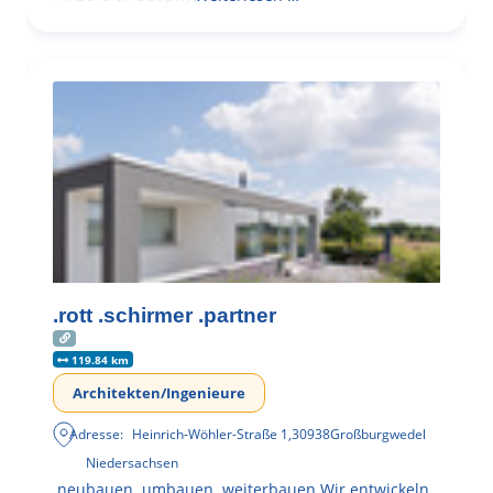
.rott .schirmer .partner
119.84 km
Architekten/Ingenieure
Adresse:
Heinrich-Wöhler-Straße 1
,
30938
Großburgwedel
Niedersachsen
.neubauen .umbauen .weiterbauen Wir entwickeln