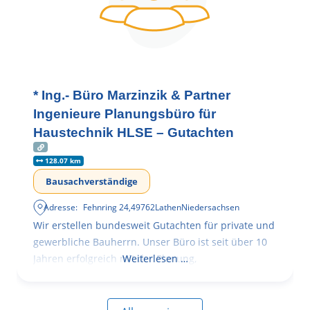
* Ing.- Büro Marzinzik & Partner
Ingenieure Planungsbüro für
Haustechnik HLSE – Gutachten
128.07 km
Bausachverständige
Adresse:
Fehnring 24
,
49762
Lathen
Niedersachsen
Wir erstellen bundesweit Gutachten für private und
gewerbliche Bauherrn. Unser Büro ist seit über 10
Jahren erfolgreich mit der Planung,
Weiterlesen …