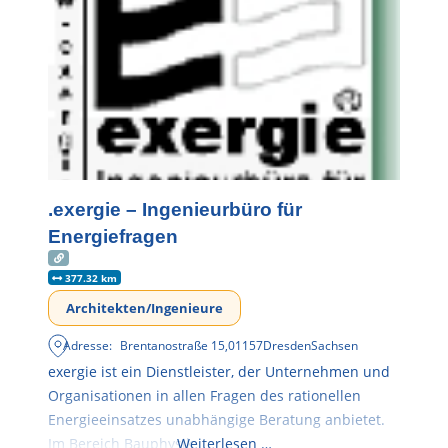
.exergie – Ingenieurbüro für
Energiefragen
377.32 km
Architekten/Ingenieure
Adresse:
Brentanostraße 15
,
01157
Dresden
Sachsen
exergie ist ein Dienstleister, der Unternehmen und
Organisationen in allen Fragen des rationellen
Energieeinsatzes unabhängige Beratung anbietet.
Im Bereich Bauphysik
Weiterlesen …