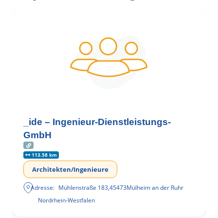
_ide – Ingenieur-Dienstleistungs-
GmbH
113.58 km
Architekten/Ingenieure
Adresse:
Mühlenstraße 183
,
45473
Mülheim an der Ruhr
Nordrhein-Westfalen