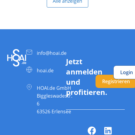
Alle anzeigen
info@hoai.de
Jetzt
anmelden
hoai.de
Login
und
Registrieren
HOAI.de GmbH
profitieren.
Biggleswadestr.
6
63526 Erlensee