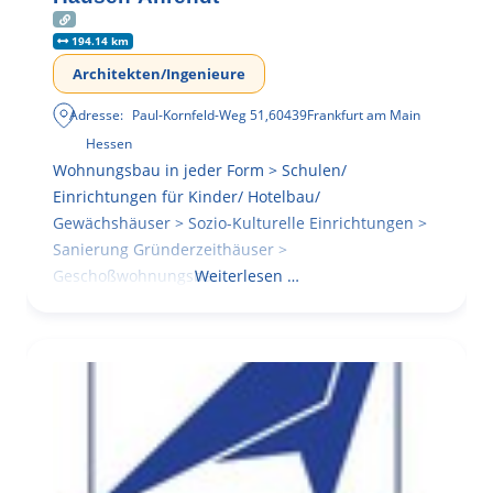
194.14 km
Architekten/Ingenieure
Adresse:
Paul-Kornfeld-Weg 51
,
60439
Frankfurt am Main
Hessen
Wohnungsbau in jeder Form > Schulen/
Einrichtungen für Kinder/ Hotelbau/
Gewächshäuser > Sozio-Kulturelle Einrichtungen >
Sanierung Gründerzeithäuser >
Geschoßwohnungsbau
Weiterlesen …