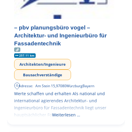
– pbv planungsbüro vogel –
Architektur- und Ingenieurbüro für
Fassadentechnik
257.11 km
Architekten/Ingenieure
Bausachverständige
Adresse:
Am Stein 15
,
97080
Würzburg
Bayern
Werte schaffen und erhalten Als national und
international agierendes Architektur- und
Ingenieurbüro für Fassadentechnik liegt unser
hauptsächlicher Fokus in der
Weiterlesen …