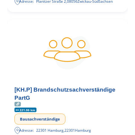
Adresse:
Planitzer Straße 2
,
08056
Zwickau-Süd
Sachsen
[KH.P] Brandschutzsachverständige
PartG
221.06 km
Bausachverständige
Adresse:
22301 Hamburg
,
22301
Hamburg