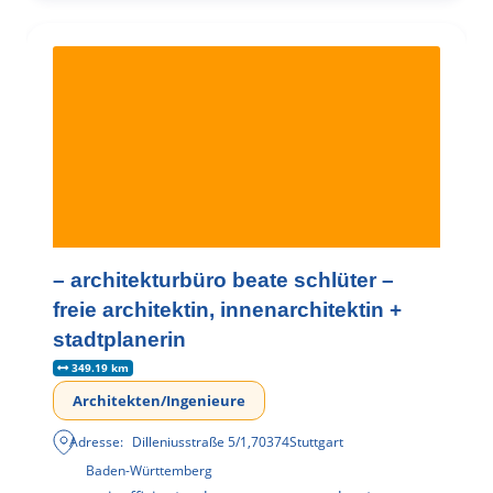
– architekturbüro beate schlüter –
freie architektin, innenarchitektin +
stadtplanerin
349.19 km
Architekten/Ingenieure
Adresse:
Dilleniusstraße 5/1
,
70374
Stuttgart
Baden-Württemberg