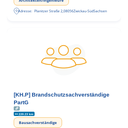
Architekten/Ingenieure
Adresse:
Planitzer Straße 2
,
08056
Zwickau-Süd
Sachsen
[KH.P] Brandschutzsachverständige
PartG
220.23 km
Bausachverständige