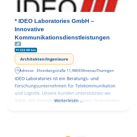
* IDEO Laboratories GmbH –
Innovative
Kommunikationsdienstleistungen
222.68 km
Architekten/Ingenieure
Adresse:
Ehrenbergstraße 11
,
98693
Ilmenau
Thüringen
IDEO Laboratories ist ein Beratungs- und
Forschungsunternehmen für Telekommunikation
und Logistik. Unsere Kunden unterstützten wir
dabei, mit Innovationen und Business-Querdenken
Weiterlesen …