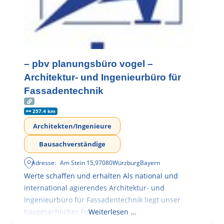
– pbv planungsbüro vogel –
Architektur- und Ingenieurbüro für
Fassadentechnik
257.4 km
Architekten/Ingenieure
Bausachverständige
Adresse:
Am Stein 15
,
97080
Würzburg
Bayern
Werte schaffen und erhalten Als national und
international agierendes Architektur- und
Ingenieurbüro für Fassadentechnik liegt unser
hauptsächlicher Fokus in der
Weiterlesen …