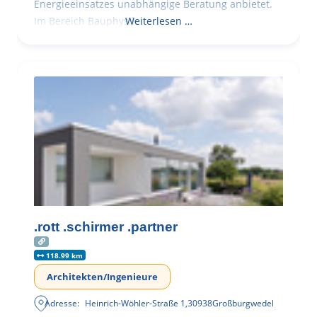
Energieeinsatzes unabhängige Beratung anbietet.
Im Bereich Bauphysik
Weiterlesen …
.rott .schirmer .partner
118.99 km
Architekten/Ingenieure
Adresse:
Heinrich-Wöhler-Straße 1
,
30938
Großburgwedel