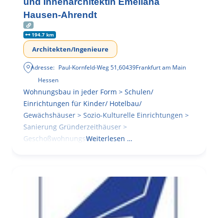
und Innenarchitektin Emeliana
Hausen-Ahrendt
194.7 km
Architekten/Ingenieure
Adresse:
Paul-Kornfeld-Weg 51
,
60439
Frankfurt am Main
Hessen
Wohnungsbau in jeder Form > Schulen/
Einrichtungen für Kinder/ Hotelbau/
Gewächshäuser > Sozio-Kulturelle Einrichtungen >
Sanierung Gründerzeithäuser >
Geschoßwohnungsbau
Weiterlesen …