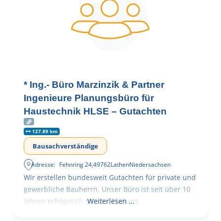
* Ing.- Büro Marzinzik & Partner
Ingenieure Planungsbüro für
Haustechnik HLSE – Gutachten
127.89 km
Bausachverständige
Adresse:
Fehnring 24
,
49762
Lathen
Niedersachsen
Wir erstellen bundesweit Gutachten für private und
gewerbliche Bauherrn. Unser Büro ist seit über 10
Jahren erfolgreich mit der Planung,
Weiterlesen …