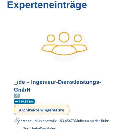
Experteneinträge
_ide – Ingenieur-Dienstleistungs-
GmbH
114.39 km
Architekten/Ingenieure
Adresse:
Mühlenstraße 183
,
45473
Mülheim an der Ruhr
Nordrhein-Westfalen