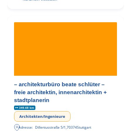
– architekturbüro beate schlüter –
freie architektin, innenarchitektin +
stadtplanerin
349.68 km
Architekten/Ingenieure
Adresse:
Dilleniusstraße 5/1
,
70374
Stuttgart