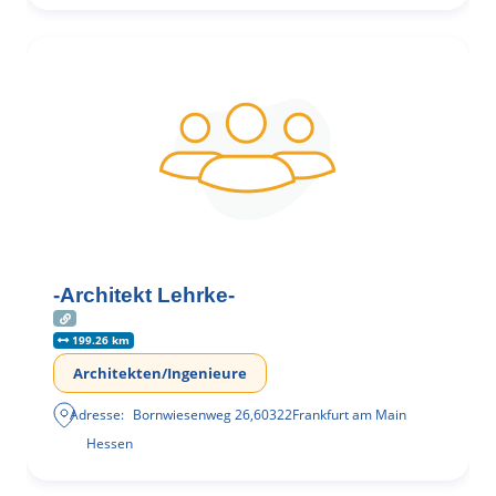
-Architekt Lehrke-
199.26 km
Architekten/Ingenieure
Adresse:
Bornwiesenweg 26
,
60322
Frankfurt am Main
Hessen