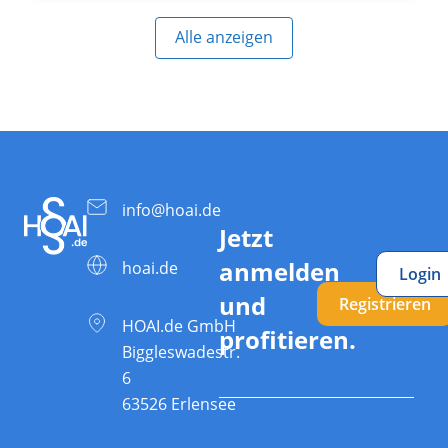
Alle anzeigen
info@hoai.de
Jetzt
anmelden
hoai.de
Login
und
Registrieren
HOAI.de GmbH
profitieren.
Biggleswadestr.
6
63526 Erlensee