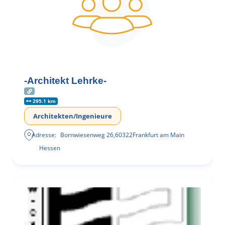
-Architekt Lehrke-
295.1 km
Architekten/Ingenieure
Adresse:
Bornwiesenweg 26
,
60322
Frankfurt am Main
Hessen