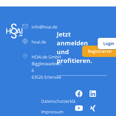
info@hoai.de
Jetzt
anmelden
hoai.de
Login
und
Registrieren
HOAI.de GmbH
profitieren.
Biggleswadestr.
6
63526 Erlensee
Datenschutzerklärung
Impressum