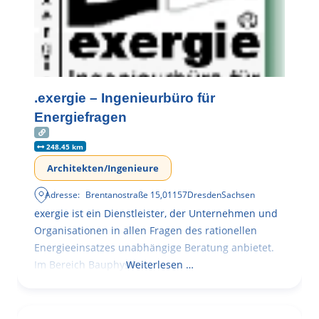
.exergie – Ingenieurbüro für
Energiefragen
248.45 km
Architekten/Ingenieure
Adresse:
Brentanostraße 15
,
01157
Dresden
Sachsen
exergie ist ein Dienstleister, der Unternehmen und
Organisationen in allen Fragen des rationellen
Energieeinsatzes unabhängige Beratung anbietet.
Im Bereich Bauphysik
Weiterlesen …