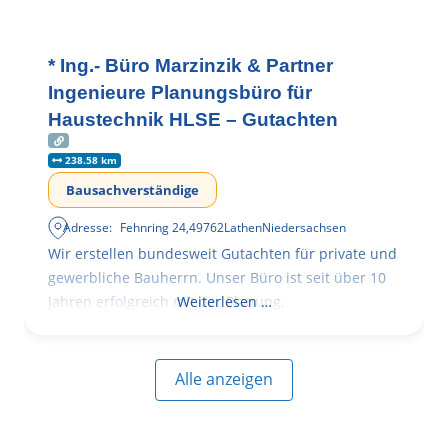
* Ing.- Büro Marzinzik & Partner
Ingenieure Planungsbüro für
Haustechnik HLSE – Gutachten
238.58 km
Bausachverständige
Adresse:
Fehnring 24
,
49762
Lathen
Niedersachsen
Wir erstellen bundesweit Gutachten für private und
gewerbliche Bauherrn. Unser Büro ist seit über 10
Jahren erfolgreich mit der Planung,
Weiterlesen …
Alle anzeigen