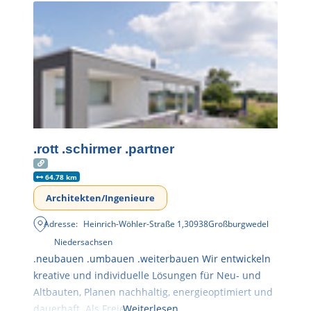
.rott .schirmer .partner
64.78 km
Architekten/Ingenieure
Adresse:
Heinrich-Wöhler-Straße 1
,
30938
Großburgwedel
Niedersachsen
.neubauen .umbauen .weiterbauen Wir entwickeln
kreative und individuelle Lösungen für Neu- und
Altbauten, Planen nachhaltig, energieoptimiert und
dauerhaft. Als Freie
Weiterlesen …