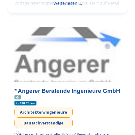
Vorlageverechtigter Architekt spezialisiert auf Retail
Weiterlesen …
* Angerer Beratende Ingenieure GmbH
390.78 km
Architekten/Ingenieure
Bausachverständige
Adresse:
Boelckestraße 38
,
93051
Regensburg
Bayern