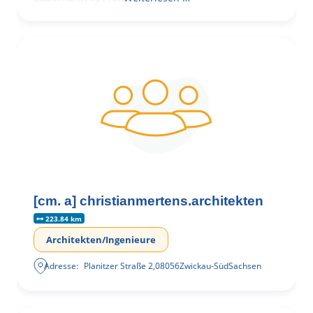
[cm. a] christianmertens.architekten
223.84 km
Architekten/Ingenieure
Adresse:
Planitzer Straße 2
,
08056
Zwickau-Süd
Sachsen