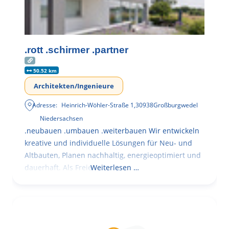
.rott .schirmer .partner
50.52 km
Architekten/Ingenieure
Adresse:
Heinrich-Wöhler-Straße 1
,
30938
Großburgwedel
Niedersachsen
.neubauen .umbauen .weiterbauen Wir entwickeln
kreative und individuelle Lösungen für Neu- und
Altbauten, Planen nachhaltig, energieoptimiert und
dauerhaft. Als Freie
Weiterlesen …