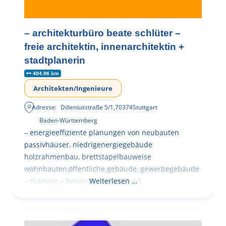
– architekturbüro beate schlüter –
freie architektin, innenarchitektin +
stadtplanerin
404.96 km
Architekten/Ingenieure
Adresse:
Dilleniusstraße 5/1
,
70374
Stuttgart
Baden-Württemberg
– energieeffiziente planungen von neubauten
passivhäuser, niedrigenergiegebäude
holzrahmenbau, brettstapelbauweise
wohnbauten,öffentliche gebäude, gewerbegebäude
– planung + beratung bei an – und
Weiterlesen …