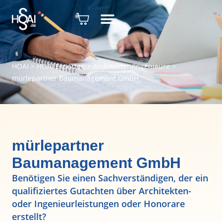
HOAI
>
HOAI Experten
>
Architekten/Ingenieure
>
mürlepartner Baumanagement GmbH
mürlepartner
Baumanagement GmbH
Benötigen Sie einen Sachverständigen, der ein
qualifiziertes Gutachten über Architekten-
oder Ingenieurleistungen oder Honorare
erstellt?