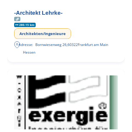
-Architekt Lehrke-
280.15 km
Architekten/Ingenieure
Adresse:
Bornwiesenweg 26
,
60322
Frankfurt am Main
Hessen