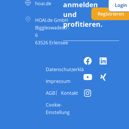
anmelden
hoai.de
Login
und
Registrieren
HOAI.de GmbH
profitieren.
Biggleswadestr.
6
63526 Erlensee
Datenschutzerklärung
Impressum
AGB
Kontakt
Cookie-
Einstellung