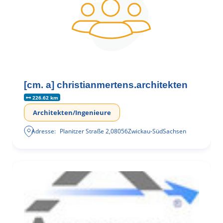
[cm. a] christianmertens.architekten
226.62 km
Architekten/Ingenieure
Adresse:
Planitzer Straße 2
,
08056
Zwickau-Süd
Sachsen