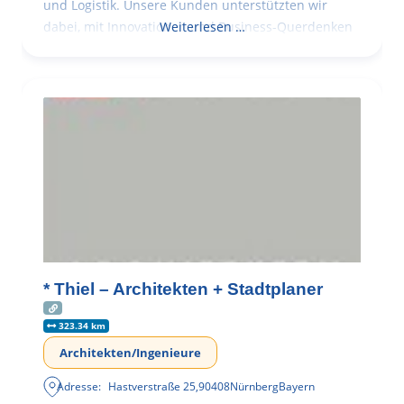
und Logistik. Unsere Kunden unterstützten wir
dabei, mit Innovationen und Business-Querdenken
Weiterlesen …
* Thiel – Architekten + Stadtplaner
323.34 km
Architekten/Ingenieure
Adresse:
Hastverstraße 25
,
90408
Nürnberg
Bayern