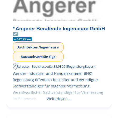
* Angerer Beratende Ingenieure GmbH
387.45 km
Architekten/Ingenieure
Bausachverständige
Adresse:
Boelckestraße 38
,
93051
Regensburg
Bayern
Von der Industrie- und Handelskammer (IHK)
Regensburg öffentlich bestellter und vereidigter
Sachverständiger für Ingenieurvermessung
Verantwortlicher Sachverständiger für Vermessung
im Bauwesen
Weiterlesen …