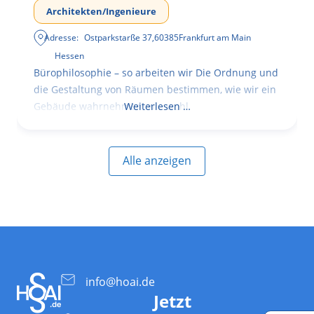
Architekten/Ingenieure
Adresse:
Ostparkstarße 37
,
60385
Frankfurt am Main
Hessen
Bürophilosophie – so arbeiten wir Die Ordnung und
die Gestaltung von Räumen bestimmen, wie wir ein
Gebäude wahrnehmen, wie wohl
Weiterlesen …
Alle anzeigen
info@hoai.de
Jetzt