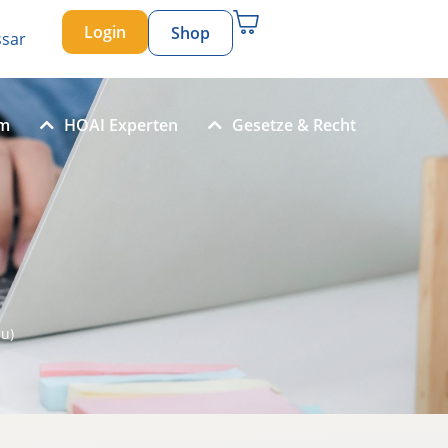
Login
Shop
ssar
um
HOAI Experten
Gesetze & Recht
u)