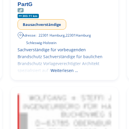
PartG
303.11 km
Bausachverständige
Adresse:
22301 Hamburg
,
22301
Hamburg
Schleswig-Holstein
Sachverständige für vorbeugenden
Brandschutz Sachverständige für baulichen
Brandschutz Vorlageverechtigter Architekt
spezialisiert auf Retail
Weiterlesen …