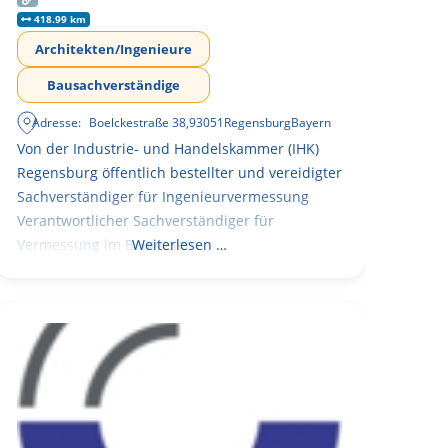
418.99 km
Architekten/Ingenieure
Bausachverständige
Adresse:
Boelckestraße 38
,
93051
Regensburg
Bayern
Von der Industrie- und Handelskammer (IHK)
Regensburg öffentlich bestellter und vereidigter
Sachverständiger für Ingenieurvermessung
Verantwortlicher Sachverständiger für
Vermessung im Bauwesen
Weiterlesen …