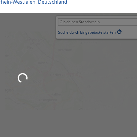
hein-Westfalen
,
Deutschland
Suche durch Eingabetaste starten