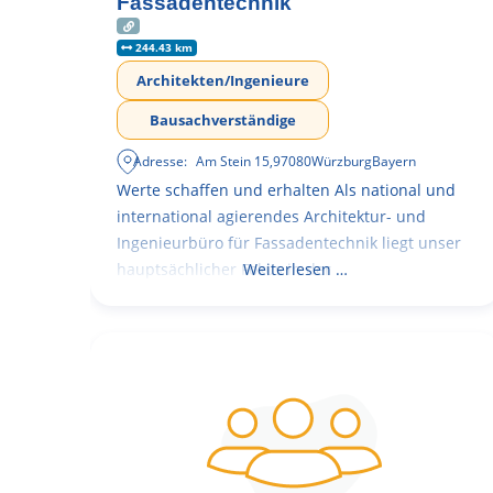
Fassadentechnik
244.43 km
Architekten/Ingenieure
Bausachverständige
Adresse:
Am Stein 15
,
97080
Würzburg
Bayern
Werte schaffen und erhalten Als national und
international agierendes Architektur- und
Ingenieurbüro für Fassadentechnik liegt unser
hauptsächlicher Fokus in der
Weiterlesen …