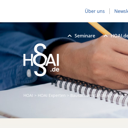
Über uns
Newsl
Seminare
HOAI.d
HOAI
>
HOAI Experten
>
Bausachverständige
>
öbuv SV