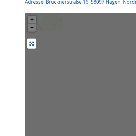
Adresse:
Brucknerstraße 16
,
58097
Hagen
,
Nordr
+
−