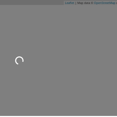
Leaflet
| Map data ©
OpenStreetMap
c
Wird geladen …