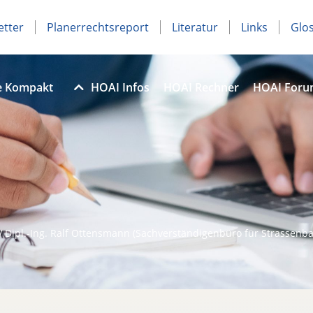
etter
Planerrechtsreport
Literatur
Links
Glo
e Kompakt
HOAI Infos
HOAI Rechner
HOAI For
 Dipl.-Ing. Ralf Ottensmann (Sachverständigenbüro für Strassenba