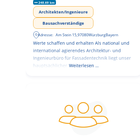
248.69 km
Architekten/Ingenieure
Bausachverständige
Adresse:
Am Stein 15
,
97080
Würzburg
Bayern
Werte schaffen und erhalten Als national und
international agierendes Architektur- und
Ingenieurbüro für Fassadentechnik liegt unser
hauptsächlicher Fokus in der
Weiterlesen …