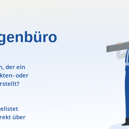
igenbüro
, der ein
ekten- oder
rstellt?
elistet
rekt über