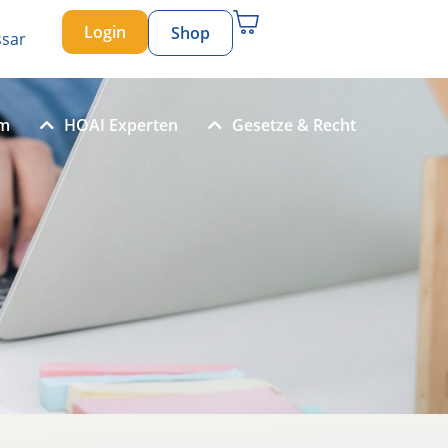
Login
Shop
ssar
um
HOAI Experten
Gesetze & Recht