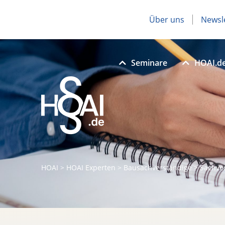
Über uns
Newsl
Seminare
HOAI.d
HOAI
>
HOAI Experten
>
Bausachverständige
>
Sachve