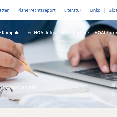
etter
Planerrechtsreport
Literatur
Links
Glo
e Kompakt
HOAI Infos
HOAI Rechner
HOAI For
rständigenbüro Bolte