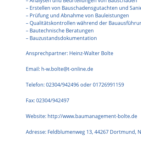
– Analysen und Beurteilungen von Bauschäden
– Erstellen von Bauschadensgutachten und San
– Prüfung und Abnahme von Bauleistungen
– Qualitätskontrollen während der Bauausführu
– Bautechnische Beratungen
– Bauzustandsdokumentation
Ansprechpartner: Heinz-Walter Bolte
Email:
h-w.bolte@t-online.de
Telefon:
02304/942496 oder 01726991159
Fax: 02304/942497
Website:
http://www.baumanagement-bolte.de
Adresse:
Feldblumenweg 13
,
44267
Dortmund
,
N