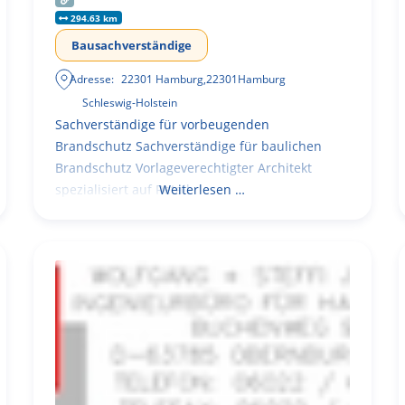
294.63 km
Bausachverständige
Adresse:
22301 Hamburg
,
22301
Hamburg
Schleswig-Holstein
Sachverständige für vorbeugenden
Brandschutz Sachverständige für baulichen
Brandschutz Vorlageverechtigter Architekt
spezialisiert auf Retail
Weiterlesen …