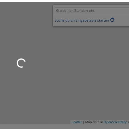
Suche durch Eingabetaste starten
Leaflet
| Map data ©
OpenStreetMap
c