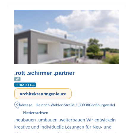
.rott .schirmer .partner
361.83 km
Architekten/Ingenieure
Adresse:
Heinrich-Wöhler-Straße 1
,
30938
Großburgwedel
Niedersachsen
.neubauen .umbauen .weiterbauen Wir entwickeln
kreative und individuelle Lösungen für Neu- und