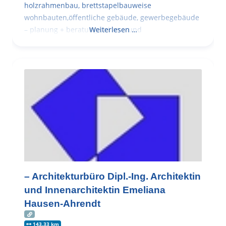
holzrahmenbau, brettstapelbauweise
wohnbauten,öffentliche gebäude, gewerbegebäude
– planung + beratung bei an – und
Weiterlesen …
– Architekturbüro Dipl.-Ing. Architektin
und Innenarchitektin Emeliana
Hausen-Ahrendt
143.33 km