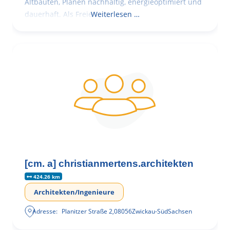
Altbauten, Planen nachhaltig, energieoptimiert und
dauerhaft. Als Freie
Weiterlesen …
[cm. a] christianmertens.architekten
424.26 km
Architekten/Ingenieure
Adresse:
Planitzer Straße 2
,
08056
Zwickau-Süd
Sachsen