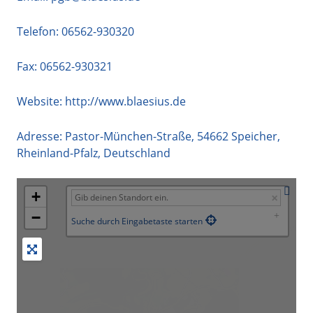
Telefon:
06562-930320
Fax: 06562-930321
Website:
http://www.blaesius.de
Adresse:
Pastor-München-Straße
,
54662
Speicher
,
Rheinland-Pfalz
,
Deutschland
+
−
Suche durch Eingabetaste starten