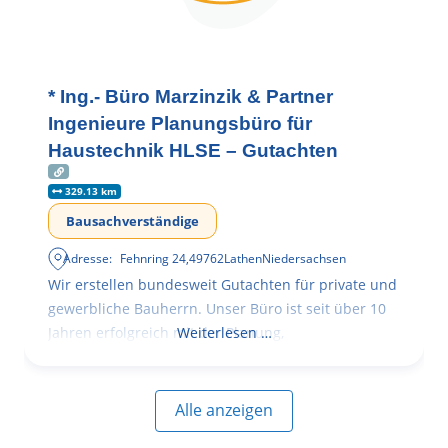
* Ing.- Büro Marzinzik & Partner
Ingenieure Planungsbüro für
Haustechnik HLSE – Gutachten
329.13 km
Bausachverständige
Adresse:
Fehnring 24
,
49762
Lathen
Niedersachsen
Wir erstellen bundesweit Gutachten für private und
gewerbliche Bauherrn. Unser Büro ist seit über 10
Jahren erfolgreich mit der Planung,
Weiterlesen …
Alle anzeigen