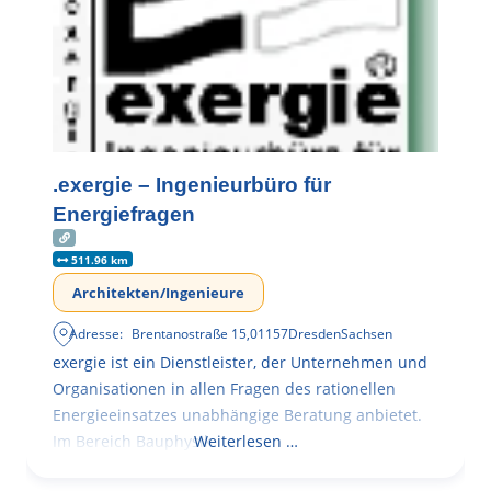
.exergie – Ingenieurbüro für
Energiefragen
511.96 km
Architekten/Ingenieure
Adresse:
Brentanostraße 15
,
01157
Dresden
Sachsen
exergie ist ein Dienstleister, der Unternehmen und
Organisationen in allen Fragen des rationellen
Energieeinsatzes unabhängige Beratung anbietet.
Im Bereich Bauphysik
Weiterlesen …