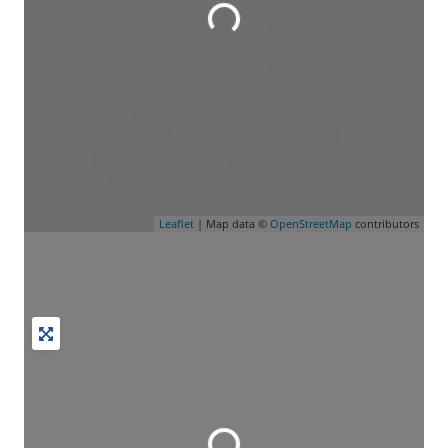
Leaflet
| Map data ©
OpenStreetMap
contributors