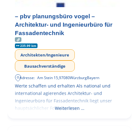
– pbv planungsbüro vogel –
Architektur- und Ingenieurbüro für
Fassadentechnik
235.99 km
Architekten/Ingenieure
Bausachverständige
Adresse:
Am Stein 15
,
97080
Würzburg
Bayern
Werte schaffen und erhalten Als national und
international agierendes Architektur- und
Ingenieurbüro für Fassadentechnik liegt unser
hauptsächlicher Fokus in der
Weiterlesen …