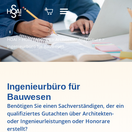
HOAI
>
HOAI Experten
>
Architekten/Ingenieure
>
Ingenieurbüro für Bauwesen
Ingenieurbüro für
Bauwesen
Benötigen Sie einen Sachverständigen, der ein
qualifiziertes Gutachten über Architekten-
oder Ingenieurleistungen oder Honorare
erstellt?