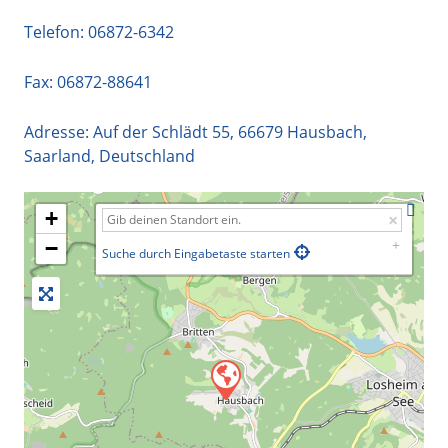
Telefon:
06872-6342
Fax: 06872-88641
Adresse:
Auf der Schlädt 55
,
66679
Hausbach
,
Saarland
,
Deutschland
+
−
Suche durch Eingabetaste starten