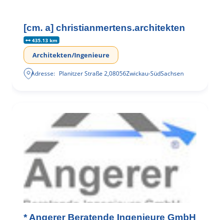
[cm. a] christianmertens.architekten
435.13 km
Architekten/Ingenieure
Adresse:
Planitzer Straße 2
,
08056
Zwickau-Süd
Sachsen
* Angerer Beratende Ingenieure GmbH