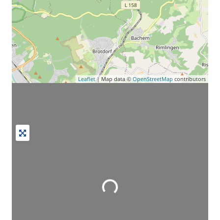
Leaflet
| Map data ©
OpenStreetMap
contributors
Wird geladen …