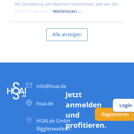
die Gestaltung von Räumen bestimmen, wie wir ein
Gebäude wahrnehmen, wie wohl
Weiterlesen …
Alle anzeigen
info@hoai.de
Jetzt
anmelden
hoai.de
Login
und
Registrieren
HOAI.de GmbH
profitieren.
Biggleswadestr.