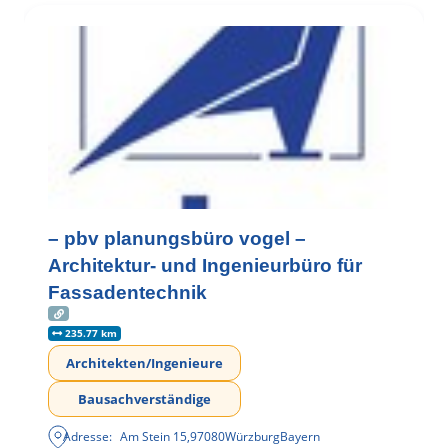
– pbv planungsbüro vogel –
Architektur- und Ingenieurbüro für
Fassadentechnik
235.77 km
Architekten/Ingenieure
Bausachverständige
Adresse:
Am Stein 15
,
97080
Würzburg
Bayern