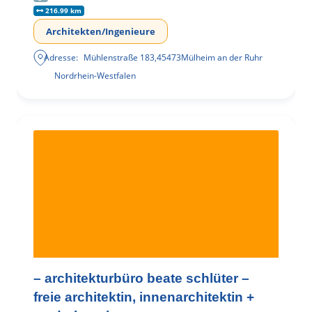
216.99 km
Architekten/Ingenieure
Adresse:
Mühlenstraße 183
,
45473
Mülheim an der Ruhr
Nordrhein-Westfalen
– architekturbüro beate schlüter –
freie architektin, innenarchitektin +