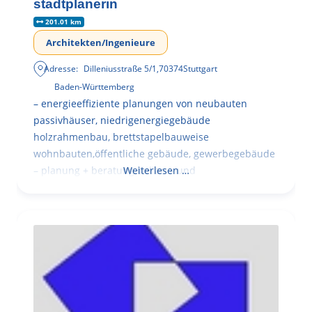
stadtplanerin
201.01 km
Architekten/Ingenieure
Adresse:
Dilleniusstraße 5/1
,
70374
Stuttgart
Baden-Württemberg
– energieeffiziente planungen von neubauten
passivhäuser, niedrigenergiegebäude
holzrahmenbau, brettstapelbauweise
wohnbauten,öffentliche gebäude, gewerbegebäude
– planung + beratung bei an – und
Weiterlesen …