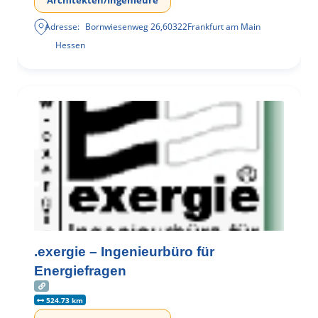
Architekten/Ingenieure
Adresse:
Bornwiesenweg 26
,
60322
Frankfurt am Main
Hessen
.exergie – Ingenieurbüro für
Energiefragen
524.73 km