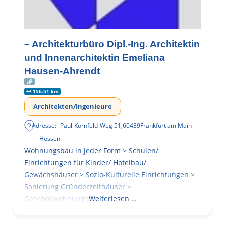
– Architekturbüro Dipl.-Ing. Architektin
und Innenarchitektin Emeliana
Hausen-Ahrendt
156.51 km
Architekten/Ingenieure
Adresse:
Paul-Kornfeld-Weg 51
,
60439
Frankfurt am Main
Hessen
Wohnungsbau in jeder Form > Schulen/
Einrichtungen für Kinder/ Hotelbau/
Gewächshäuser > Sozio-Kulturelle Einrichtungen >
Sanierung Gründerzeithäuser >
Geschoßwohnungsbau
Weiterlesen …