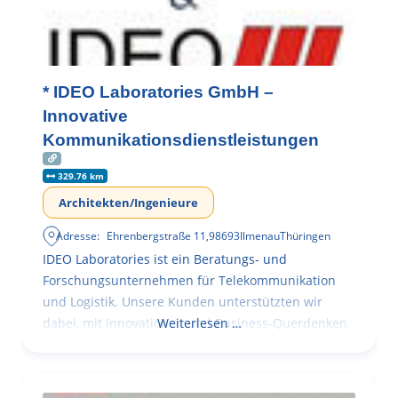
* IDEO Laboratories GmbH –
Innovative
Kommunikationsdienstleistungen
329.76 km
Architekten/Ingenieure
Adresse:
Ehrenbergstraße 11
,
98693
Ilmenau
Thüringen
IDEO Laboratories ist ein Beratungs- und
Forschungsunternehmen für Telekommunikation
und Logistik. Unsere Kunden unterstützten wir
dabei, mit Innovationen und Business-Querdenken
Weiterlesen …