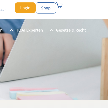
Login
Shop
ssar
um
HOAI Experten
Gesetze & Recht