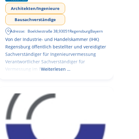
Architekten/Ingenieure
Bausachverständige
Adresse:
Boelckestraße 38
,
93051
Regensburg
Bayern
Von der Industrie- und Handelskammer (IHK)
Regensburg öffentlich bestellter und vereidigter
Sachverständiger für Ingenieurvermessung
Verantwortlicher Sachverständiger für
Vermessung im Bauwesen
Weiterlesen …