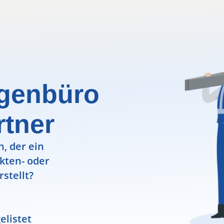
igenbüro
rtner
, der ein
ekten- oder
rstellt?
elistet