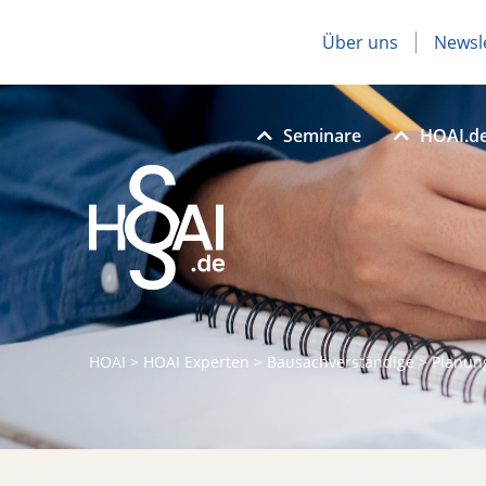
Über uns
Newsl
Seminare
HOAI.d
HOAI
>
HOAI Experten
>
Bausachverständige
>
Planun