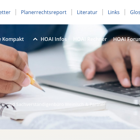
etter
Planerrechtsreport
Literatur
Links
Glo
e Kompakt
HOAI Infos
HOAI Rechner
HOAI For
gs- und Sachverständigenbüro Weinisch & Partner