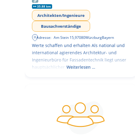
35.88 km
Architekten/Ingenieure
Bausachverständige
Adresse:
Am Stein 15
,
97080
Würzburg
Bayern
Werte schaffen und erhalten Als national und
international agierendes Architektur- und
Ingenieurbüro für Fassadentechnik liegt unser
hauptsächlicher Fokus in der
Weiterlesen …