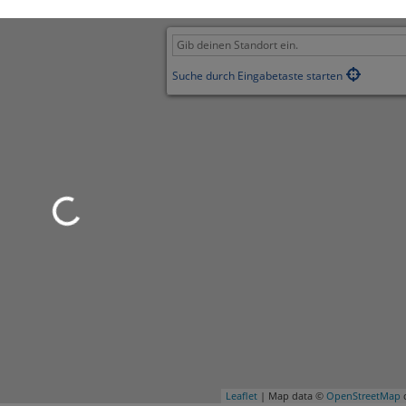
Suche durch Eingabetaste starten
Leaflet
| Map data ©
OpenStreetMap
c