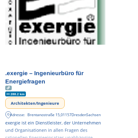
.exergie – Ingenieurbüro für
Energiefragen
288.2 km
Architekten/Ingenieure
Adresse:
Brentanostraße 15
,
01157
Dresden
Sachsen
exergie ist ein Dienstleister, der Unternehmen
und Organisationen in allen Fragen des
rationellen Energieeinsatzes unabhängige