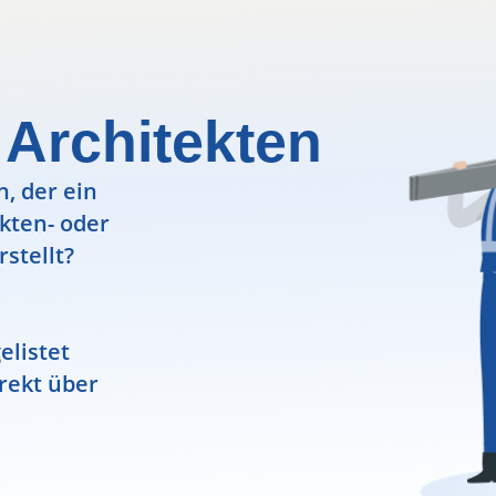
 Architekten
, der ein
ekten- oder
rstellt?
elistet
rekt über