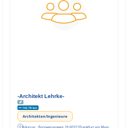
-Architekt Lehrke-
142.79 km
Architekten/Ingenieure
Adresse:
Bornwiesenweg 26
,
60322
Frankfurt am Main