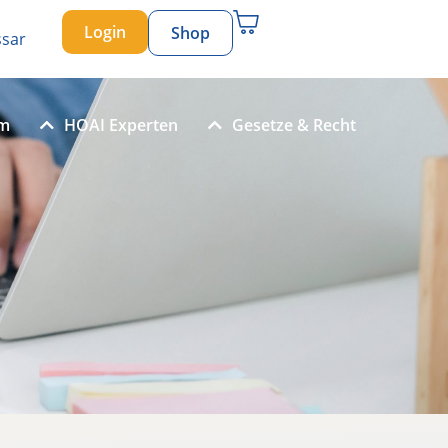
Login
Shop
ssar
um
HOAI Experten
Gesetze & Recht