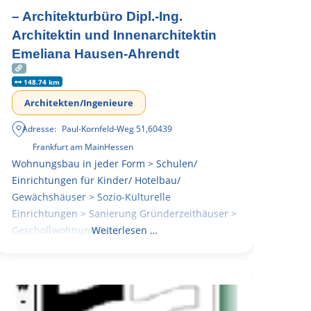
– Architekturbüro Dipl.-Ing.
Architektin und Innenarchitektin
Emeliana Hausen-Ahrendt
148.74 km
Architekten/Ingenieure
Adresse:
Paul-Kornfeld-Weg 51
,
60439
Frankfurt am Main
Hessen
Wohnungsbau in jeder Form > Schulen/
Einrichtungen für Kinder/ Hotelbau/
Gewächshäuser > Sozio-Kulturelle
Einrichtungen > Sanierung Gründerzeithäuser >
Geschoßwohnungsbau
Weiterlesen …