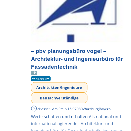
– pbv planungsbüro vogel –
Architektur- und Ingenieurbüro für
Fassadentechnik
48.94 km
Architekten/Ingenieure
Bausachverständige
Adresse:
Am Stein 15
,
97080
Würzburg
Bayern
Werte schaffen und erhalten Als national und
international agierendes Architektur- und
Ingenieurbüro für Fassadentechnik liegt unser