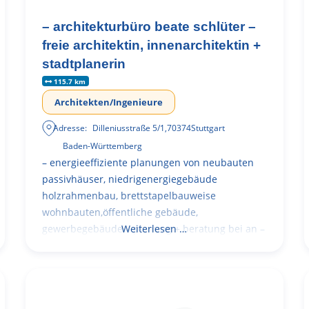
– architekturbüro beate schlüter –
freie architektin, innenarchitektin +
stadtplanerin
115.7 km
Architekten/Ingenieure
Adresse:
Dilleniusstraße 5/1
,
70374
Stuttgart
Baden-Württemberg
– energieeffiziente planungen von neubauten
passivhäuser, niedrigenergiegebäude
holzrahmenbau, brettstapelbauweise
wohnbauten,öffentliche gebäude,
gewerbegebäude – planung + beratung bei an –
Weiterlesen …
und