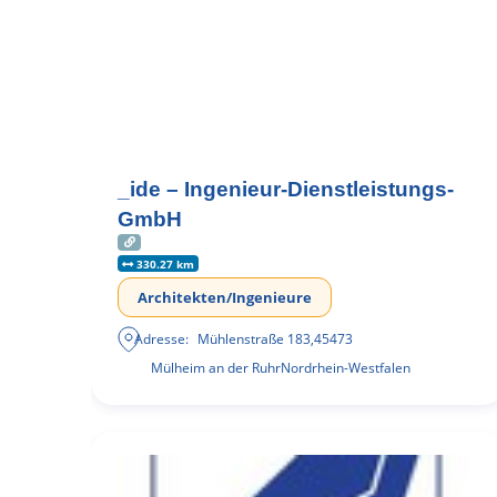
_ide – Ingenieur-Dienstleistungs-
GmbH
330.27 km
Architekten/Ingenieure
Adresse:
Mühlenstraße 183
,
45473
Mülheim an der Ruhr
Nordrhein-Westfalen