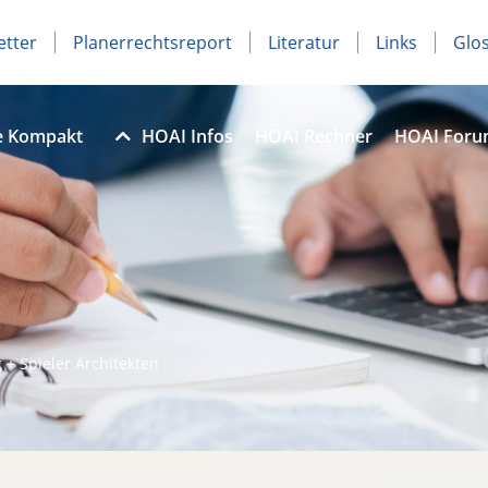
etter
Planerrechtsreport
Literatur
Links
Glo
e Kompakt
HOAI Infos
HOAI Rechner
HOAI For
 + Spieler Architekten