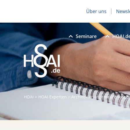
Über uns
Newsl
Seminare
HOAI.d
HOAI
>
HOAI Experten
>
Architekten/Ingenieure
>
Reeg