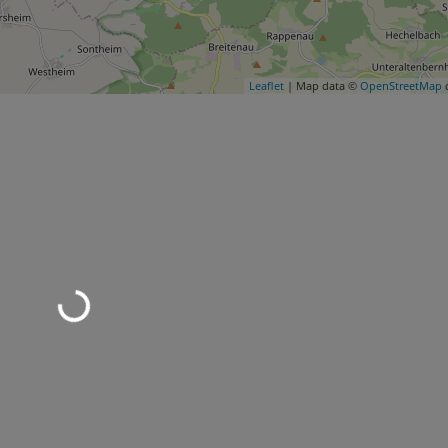
Leaflet
| Map data ©
OpenStreetMap
c
Wird geladen …