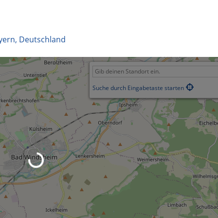
yern
,
Deutschland
Suche durch Eingabetaste starten