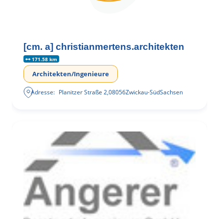
[cm. a] christianmertens.architekten
171.58 km
Architekten/Ingenieure
Adresse:
Planitzer Straße 2
,
08056
Zwickau-Süd
Sachsen