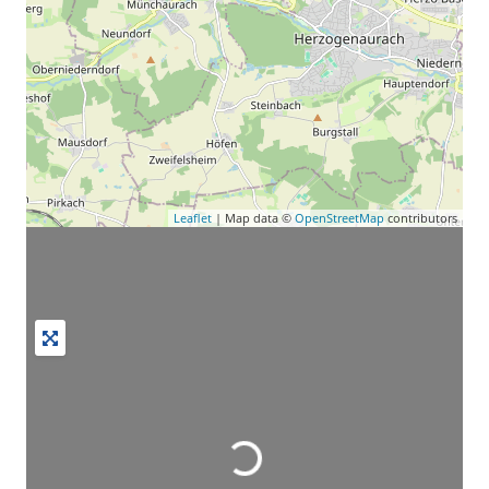
Leaflet
| Map data ©
OpenStreetMap
contributors
Wird geladen …