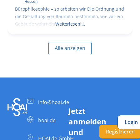
Hessen
Bürophilosophie – so arbeiten wir Die Ordnung und
die Gestaltung von Räumen bestimmen, wie wir ein
Gebäude wahrnehmen, wie wohl
Weiterlesen …
Alle anzeigen
info@hoai.de
Jetzt
anmelden
hoai.de
Login
und
Registrieren
HOAI.de GmbH