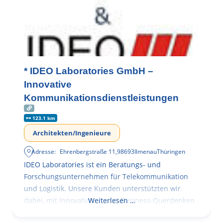
* IDEO Laboratories GmbH –
Innovative
Kommunikationsdienstleistungen
123.1 km
Architekten/Ingenieure
Adresse:
Ehrenbergstraße 11
,
98693
Ilmenau
Thüringen
IDEO Laboratories ist ein Beratungs- und
Forschungsunternehmen für Telekommunikation
und Logistik. Unsere Kunden unterstützten wir
dabei, mit Innovationen und Business-Querdenken
Weiterlesen …