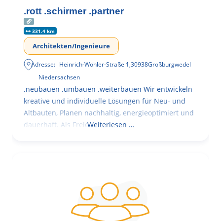
.rott .schirmer .partner
331.4 km
Architekten/Ingenieure
Adresse:
Heinrich-Wöhler-Straße 1
,
30938
Großburgwedel
Niedersachsen
.neubauen .umbauen .weiterbauen Wir entwickeln
kreative und individuelle Lösungen für Neu- und
Altbauten, Planen nachhaltig, energieoptimiert und
dauerhaft. Als Freie
Weiterlesen …