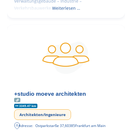
Verwaltungsgebäude – Industrie –
Verkehrsbauwerke.
Weiterlesen …
+studio moeve architekten
3345.47 km
Architekten/Ingenieure
Adresse:
Ostparkstarße 37
,
60385
Frankfurt am Main