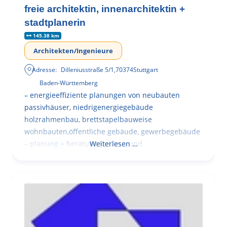
freie architektin, innenarchitektin +
stadtplanerin
145.38 km
Architekten/Ingenieure
Adresse:
Dilleniusstraße 5/1
,
70374
Stuttgart
Baden-Württemberg
– energieeffiziente planungen von neubauten
passivhäuser, niedrigenergiegebäude
holzrahmenbau, brettstapelbauweise
wohnbauten,öffentliche gebäude, gewerbegebäude
– planung + beratung bei an – und
Weiterlesen …