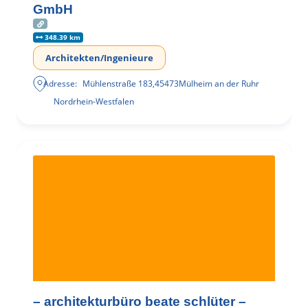
GmbH
348.39 km
Architekten/Ingenieure
Adresse:
Mühlenstraße 183
,
45473
Mülheim an der Ruhr
Nordrhein-Westfalen
– architekturbüro beate schlüter –