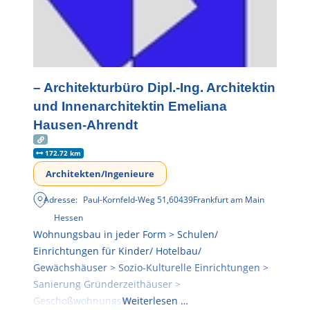
– Architekturbüro Dipl.-Ing. Architektin
und Innenarchitektin Emeliana
Hausen-Ahrendt
172.72 km
Architekten/Ingenieure
Adresse:
Paul-Kornfeld-Weg 51
,
60439
Frankfurt am Main
Hessen
Wohnungsbau in jeder Form > Schulen/
Einrichtungen für Kinder/ Hotelbau/
Gewächshäuser > Sozio-Kulturelle Einrichtungen >
Sanierung Gründerzeithäuser >
Geschoßwohnungsbau
Weiterlesen …