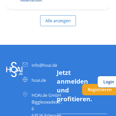
Niedersachsen
Alle anzeigen
info@hoai.de
Jetzt
anmelden
hoai.de
Login
und
Registrieren
HOAI.de GmbH
profitieren.
Biggleswadestr.
6
63526 Erlensee