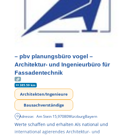
– pbv planungsbüro vogel –
Architektur- und Ingenieurbüro für
Fassadentechnik
385.59 km
Architekten/Ingenieure
Bausachverständige
Adresse:
Am Stein 15
,
97080
Würzburg
Bayern
Werte schaffen und erhalten Als national und
international agierendes Architektur- und