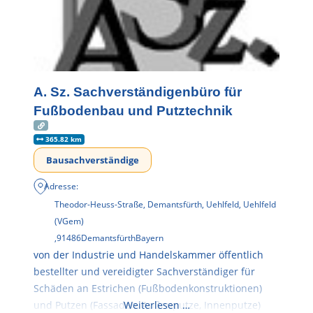
A. Sz. Sachverständigenbüro für
Fußbodenbau und Putztechnik
365.82 km
Bausachverständige
Adresse:
Theodor-Heuss-Straße, Demantsfürth, Uehlfeld, Uehlfeld
(VGem)
,
91486
Demantsfürth
Bayern
von der Industrie und Handelskammer öffentlich
bestellter und vereidigter Sachverständiger für
Schäden an Estrichen (Fußbodenkonstruktionen)
und Putzen (Fassaden, Außenputze, Innenputze)
Weiterlesen …