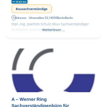
10.63 km
Bausachverständige
Adresse:
Ulmenallee 53
,
14050
Berlin
Berlin
Dipl.-Ing. Joachim Schulz öbuv Sachverständiger
Sichtbeton Architekturbeton
Weiterlesen …
A – Werner Ring
Sachverständigenbüro für