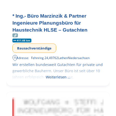
* Ing.- Büro Marzinzik & Partner
Ingenieure Planungsbüro für
Haustechnik HLSE – Gutachten
411.68 km
Bausachverständige
Adresse:
Fehnring 24
,
49762
Lathen
Niedersachsen
Wir erstellen bundesweit Gutachten für private und
gewerbliche Bauherrn. Unser Büro ist seit über 10
Jahren erfolgreich mit der Planung,
Weiterlesen …