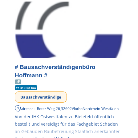
# Bausachverständigenbüro
Hoffmann #
310.08 km
Bausachverständige
Adresse:
Roter Weg 26
,
32602
Vlotho
Nordrhein-Westfalen
Von der IHK Ostwestfalen zu Bielefeld öffentlich
bestellt und vereidigt für das Fachgebiet Schäden
an Gebäuden Baubetreuung Staatlich anerkannter