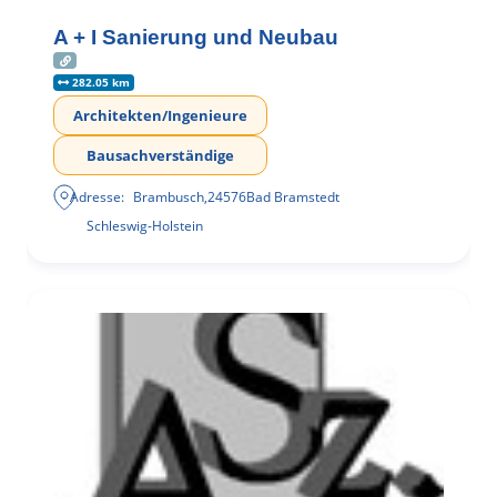
A + I Sanierung und Neubau
282.05 km
Architekten/Ingenieure
Bausachverständige
Adresse:
Brambusch
,
24576
Bad Bramstedt
Schleswig-Holstein