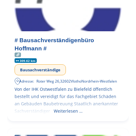
# Bausachverständigenbüro
Hoffmann #
309.62 km
Bausachverständige
Adresse:
Roter Weg 26
,
32602
Vlotho
Nordrhein-Westfalen
Von der IHK Ostwestfalen zu Bielefeld öffentlich
bestellt und vereidigt für das Fachgebiet Schäden
an Gebäuden Baubetreuung Staatlich anerkannter
Sachverständiger
Weiterlesen …