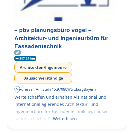
– pbv planungsbüro vogel –
Architektur- und Ingenieurbüro für
Fassadentechnik
387.29 km
Architekten/Ingenieure
Bausachverständige
Adresse:
Am Stein 15
,
97080
Würzburg
Bayern
Werte schaffen und erhalten Als national und
international agierendes Architektur- und
Ingenieurbüro für Fassadentechnik liegt unser
hauptsächlicher Fokus in der
Weiterlesen …