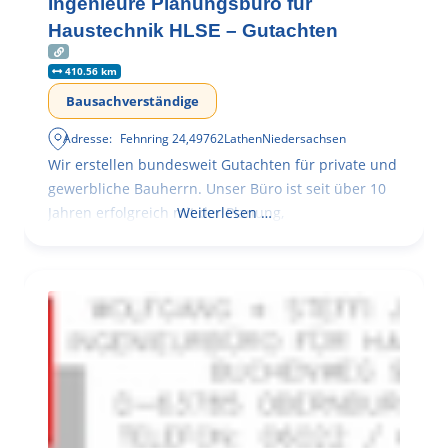
Ingenieure Planungsbüro für
Haustechnik HLSE – Gutachten
410.56 km
Bausachverständige
Adresse:
Fehnring 24
,
49762
Lathen
Niedersachsen
Wir erstellen bundesweit Gutachten für private und
gewerbliche Bauherrn. Unser Büro ist seit über 10
Jahren erfolgreich mit der Planung,
Weiterlesen …