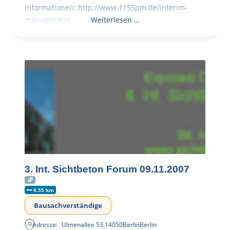
Informationen: http://www.1155pm.de/interim-
management
Weiterlesen …
3. Int. Sichtbeton Forum 09.11.2007
9.55 km
Bausachverständige
Adresse:
Ulmenallee 53
,
14050
Berlin
Berlin