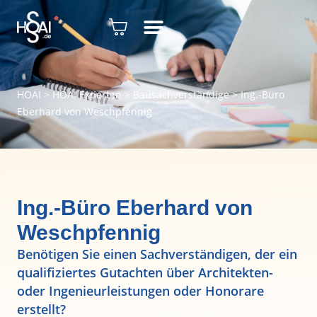
HOAI
>
HOAI Experten
>
Bausachverständige
>
Ing.-Büro
Eberhard von Weschpfennig
Ing.-Büro Eberhard von
Weschpfennig
Benötigen Sie einen Sachverständigen, der ein
qualifiziertes Gutachten über Architekten-
oder Ingenieurleistungen oder Honorare
erstellt?