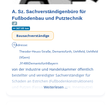
A. Sz. Sachverständigenbüro für
Fußbodenbau und Putztechnik
367.85 km
Bausachverständige
Adresse:
Theodor-Heuss-Straße, Demantsfürth, Uehlfeld, Uehlfeld
(VGem)
,
91486
Demantsfürth
Bayern
von der Industrie und Handelskammer öffentlich
bestellter und vereidigter Sachverständiger für
Schäden an Estrichen (Fußbodenkonstruktionen)
und Putzen (Fassaden, Außenputze, Innenputze)
Weiterlesen …