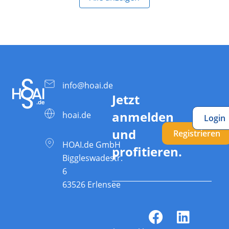
info@hoai.de
Jetzt
anmelden
hoai.de
Login
und
Registrieren
HOAI.de GmbH
profitieren.
Biggleswadestr.
6
63526 Erlensee