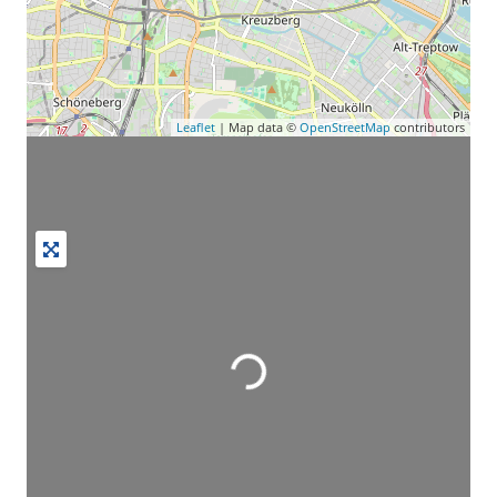
Leaflet
| Map data ©
OpenStreetMap
contributors
Wird geladen …