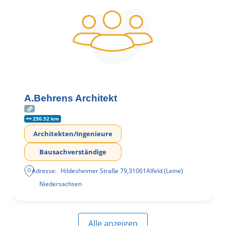
A.Behrens Architekt
250.52 km
Architekten/Ingenieure
Bausachverständige
Adresse:
Hildesheimer Straße 79
,
31061
Alfeld (Leine)
Niedersachsen
Alle anzeigen