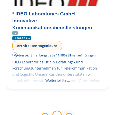
* IDEO Laboratories GmbH –
Innovative
Kommunikationsdienstleistungen
267.98 km
Architekten/Ingenieure
Adresse:
Ehrenbergstraße 11
,
98693
Ilmenau
Thüringen
IDEO Laboratories ist ein Beratungs- und
Forschungsunternehmen für Telekommunikation
und Logistik. Unsere Kunden unterstützten wir
dabei, mit Innovationen und Business-Querdenken
Weiterlesen …