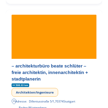
– architekturbüro beate schlüter –
freie architektin, innenarchitektin +
stadtplanerin
508.33 km
Architekten/Ingenieure
Adresse:
Dilleniusstraße 5/1
,
70374
Stuttgart
Baden-Württemberg