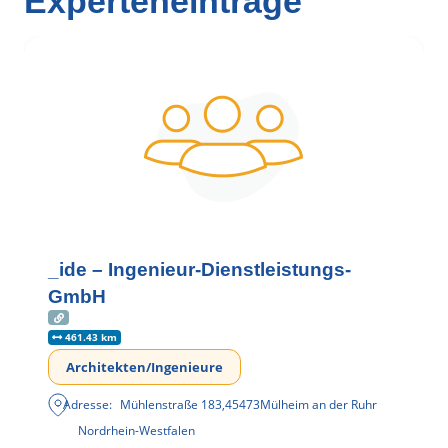
Experteneinträge
_ide – Ingenieur-Dienstleistungs-
GmbH
461.43 km
Architekten/Ingenieure
Adresse:
Mühlenstraße 183
,
45473
Mülheim an der Ruhr
Nordrhein-Westfalen