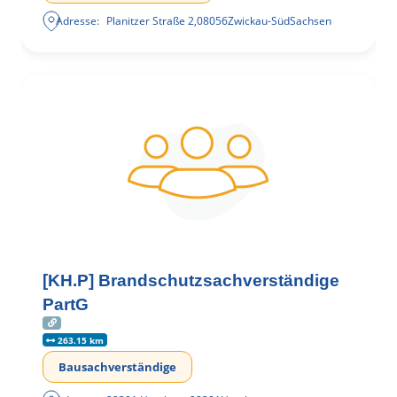
Adresse:
Planitzer Straße 2
,
08056
Zwickau-Süd
Sachsen
[KH.P] Brandschutzsachverständige
PartG
263.15 km
Bausachverständige