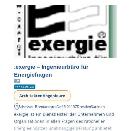
.exergie – Ingenieurbüro für
Energiefragen
165.28 km
Architekten/Ingenieure
Adresse:
Brentanostraße 15
,
01157
Dresden
Sachsen
exergie ist ein Dienstleister, der Unternehmen und
Organisationen in allen Fragen des rationellen
Energieeinsatzes unabhängige Beratung anbietet.