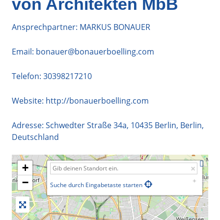
von Architekten MbB
Ansprechpartner: MARKUS BONAUER
Email:
bonauer@bonauerboelling.com
Telefon:
30398217210
Website:
http://bonauerboelling.com
Adresse:
Schwedter Straße 34a
,
10435
Berlin
,
Berlin
,
Deutschland
+
−
Suche durch Eingabetaste starten