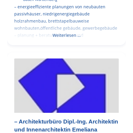
– energieeffiziente planungen von neubauten
passivhäuser, niedrigenergiegebäude
holzrahmenbau, brettstapelbauweise
wohnbauten,öffentliche gebäude, gewerbegebäude
– planung + beratung bei an – und
Weiterlesen …
– Architekturbüro Dipl.-Ing. Architektin
und Innenarchitektin Emeliana