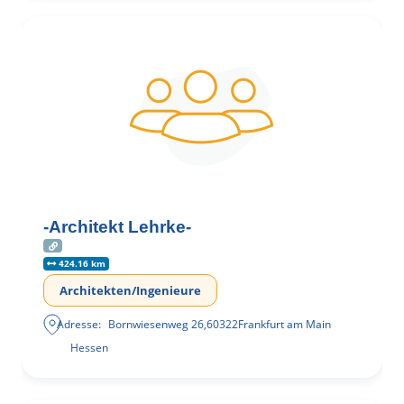
-Architekt Lehrke-
424.16 km
Architekten/Ingenieure
Adresse:
Bornwiesenweg 26
,
60322
Frankfurt am Main
Hessen