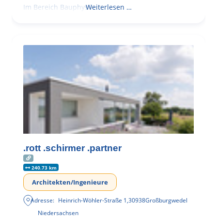
Im Bereich Bauphysik
Weiterlesen …
.rott .schirmer .partner
240.73 km
Architekten/Ingenieure
Adresse:
Heinrich-Wöhler-Straße 1
,
30938
Großburgwedel
Niedersachsen