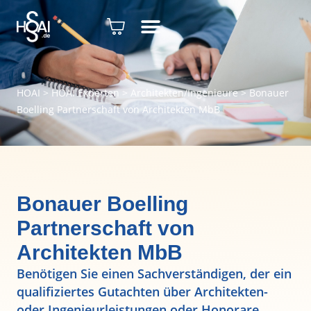
HOAI
>
HOAI Experten
>
Architekten/Ingenieure
>
Bonauer
Boelling Partnerschaft von Architekten MbB
Bonauer Boelling
Partnerschaft von
Architekten MbB
Benötigen Sie einen Sachverständigen, der ein
qualifiziertes Gutachten über Architekten-
oder Ingenieurleistungen oder Honorare