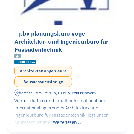
– pbv planungsbüro vogel –
Architektur- und Ingenieurbüro für
Fassadentechnik
388.88 km
Architekten/Ingenieure
Bausachverständige
Adresse:
Am Stein 15
,
97080
Würzburg
Bayern
Werte schaffen und erhalten Als national und
international agierendes Architektur- und
Ingenieurbüro für Fassadentechnik liegt unser
hauptsächlicher Fokus in der
Weiterlesen …