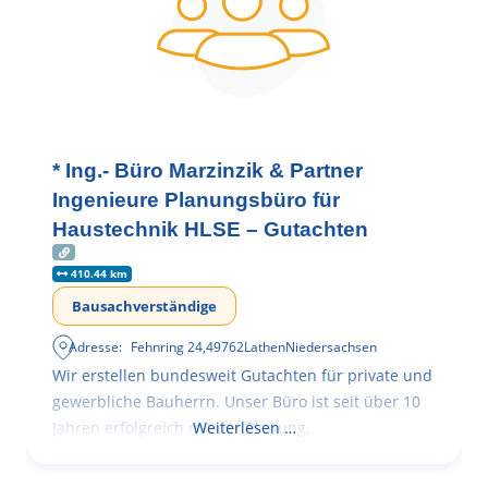
* Ing.- Büro Marzinzik & Partner
Ingenieure Planungsbüro für
Haustechnik HLSE – Gutachten
410.44 km
Bausachverständige
Adresse:
Fehnring 24
,
49762
Lathen
Niedersachsen
Wir erstellen bundesweit Gutachten für private und
gewerbliche Bauherrn. Unser Büro ist seit über 10
Jahren erfolgreich mit der Planung,
Weiterlesen …