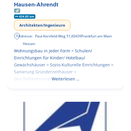
Hausen-Ahrendt
424.85 km
Architekten/Ingenieure
Adresse:
Paul-Kornfeld-Weg 51
,
60439
Frankfurt am Main
Hessen
Wohnungsbau in jeder Form > Schulen/
Einrichtungen für Kinder/ Hotelbau/
Gewächshäuser > Sozio-Kulturelle Einrichtungen >
Sanierung Gründerzeithäuser >
Geschoßwohnungsbau
Weiterlesen …