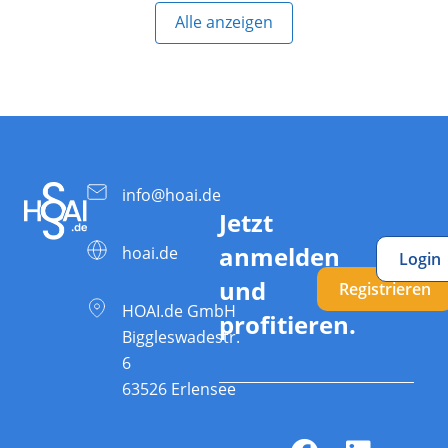
Alle anzeigen
info@hoai.de
Jetzt
anmelden
hoai.de
Login
und
Registrieren
HOAI.de GmbH
profitieren.
Biggleswadestr.
6
63526 Erlensee