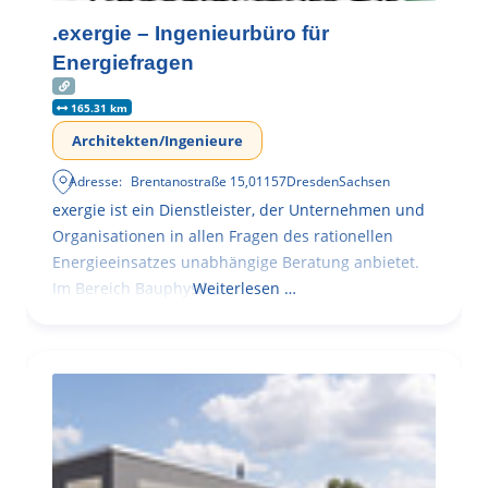
.exergie – Ingenieurbüro für
Energiefragen
165.31 km
Architekten/Ingenieure
Adresse:
Brentanostraße 15
,
01157
Dresden
Sachsen
exergie ist ein Dienstleister, der Unternehmen und
Organisationen in allen Fragen des rationellen
Energieeinsatzes unabhängige Beratung anbietet.
Im Bereich Bauphysik
Weiterlesen …