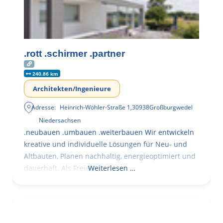
.rott .schirmer .partner
240.86 km
Architekten/Ingenieure
Adresse:
Heinrich-Wöhler-Straße 1
,
30938
Großburgwedel
Niedersachsen
.neubauen .umbauen .weiterbauen Wir entwickeln
kreative und individuelle Lösungen für Neu- und
Altbauten, Planen nachhaltig, energieoptimiert und
dauerhaft. Als Freie
Weiterlesen …