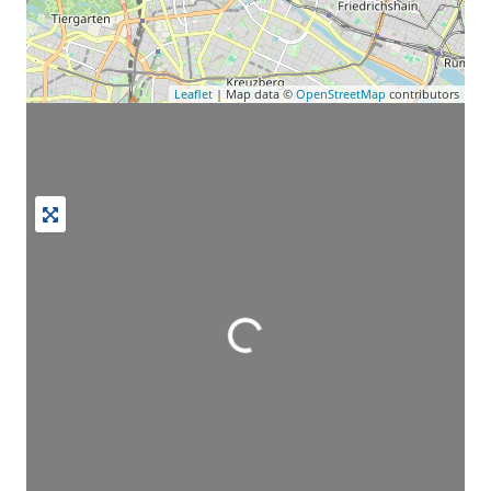
Leaflet
| Map data ©
OpenStreetMap
contributors
Wird geladen …