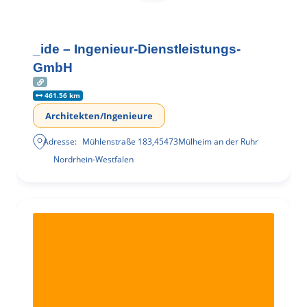
_ide – Ingenieur-Dienstleistungs-
GmbH
461.56 km
Architekten/Ingenieure
Adresse:
Mühlenstraße 183
,
45473
Mülheim an der Ruhr
Nordrhein-Westfalen