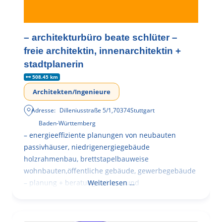
– architekturbüro beate schlüter –
freie architektin, innenarchitektin +
stadtplanerin
508.45 km
Architekten/Ingenieure
Adresse:
Dilleniusstraße 5/1
,
70374
Stuttgart
Baden-Württemberg
– energieeffiziente planungen von neubauten
passivhäuser, niedrigenergiegebäude
holzrahmenbau, brettstapelbauweise
wohnbauten,öffentliche gebäude, gewerbegebäude
– planung + beratung bei an – und
Weiterlesen …