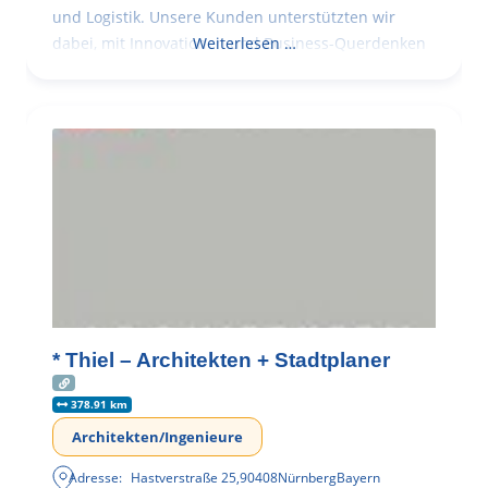
und Logistik. Unsere Kunden unterstützten wir
dabei, mit Innovationen und Business-Querdenken
Weiterlesen …
* Thiel – Architekten + Stadtplaner
378.91 km
Architekten/Ingenieure
Adresse:
Hastverstraße 25
,
90408
Nürnberg
Bayern