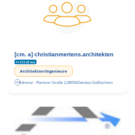
[cm. a] christianmertens.architekten
213.35 km
Architekten/Ingenieure
Adresse:
Planitzer Straße 2
,
08056
Zwickau-Süd
Sachsen