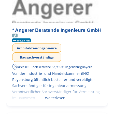
* Angerer Beratende Ingenieure GmbH
404.35 km
Architekten/Ingenieure
Bausachverständige
Adresse:
Boelckestraße 38
,
93051
Regensburg
Bayern
Von der Industrie- und Handelskammer (IHK)
Regensburg öffentlich bestellter und vereidigter
Sachverständiger für Ingenieurvermessung
Verantwortlicher Sachverständiger für Vermessung
im Bauwesen
Weiterlesen …