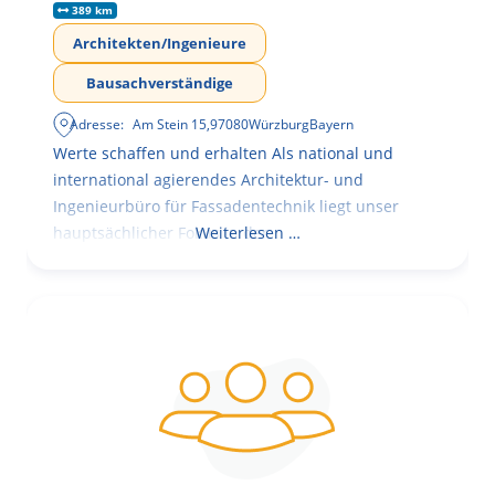
389 km
Architekten/Ingenieure
Bausachverständige
Adresse:
Am Stein 15
,
97080
Würzburg
Bayern
Werte schaffen und erhalten Als national und
international agierendes Architektur- und
Ingenieurbüro für Fassadentechnik liegt unser
hauptsächlicher Fokus in der
Weiterlesen …