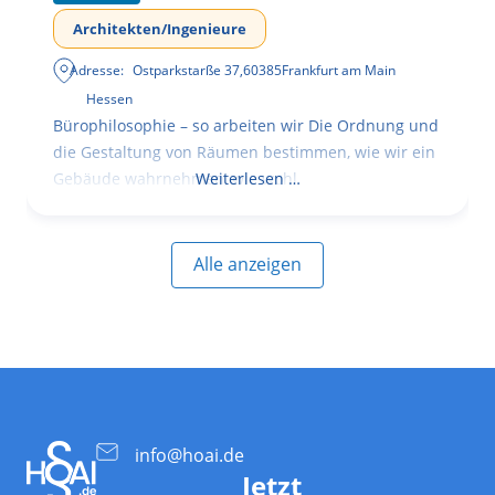
Architekten/Ingenieure
Adresse:
Ostparkstarße 37
,
60385
Frankfurt am Main
Hessen
Bürophilosophie – so arbeiten wir Die Ordnung und
die Gestaltung von Räumen bestimmen, wie wir ein
Gebäude wahrnehmen, wie wohl
Weiterlesen …
Alle anzeigen
info@hoai.de
Jetzt