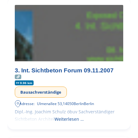
3. Int. Sichtbeton Forum 09.11.2007
9.96 km
Bausachverständige
Adresse:
Ulmenallee 53
,
14050
Berlin
Berlin
Dipl.-Ing. Joachim Schulz öbuv Sachverständiger
Sichtbeton Architekturbeton
Weiterlesen …