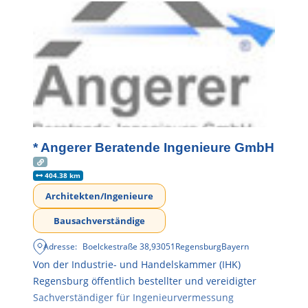
* Angerer Beratende Ingenieure GmbH
404.38 km
Architekten/Ingenieure
Bausachverständige
Adresse:
Boelckestraße 38
,
93051
Regensburg
Bayern
Von der Industrie- und Handelskammer (IHK)
Regensburg öffentlich bestellter und vereidigter
Sachverständiger für Ingenieurvermessung