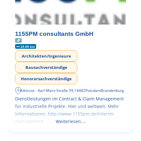
1155PM consultants GmbH
25.09 km
Architekten/Ingenieure
Bausachverständige
Honorarsachverständige
Adresse:
Karl-Marx-Straße 59
,
14482
Potsdam
Brandenburg
Dienstleistungen im Contract & Claim Management
für industrielle Projekte. Hier und weltweit. Mehr
Informationen: http://www.1155pm.de/interim-
management
Weiterlesen …