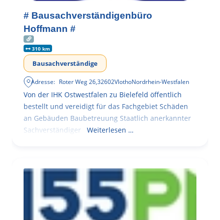
# Bausachverständigenbüro
Hoffmann #
310 km
Bausachverständige
Adresse:
Roter Weg 26
,
32602
Vlotho
Nordrhein-Westfalen
Von der IHK Ostwestfalen zu Bielefeld öffentlich
bestellt und vereidigt für das Fachgebiet Schäden
an Gebäuden Baubetreuung Staatlich anerkannter
Sachverständiger
Weiterlesen …