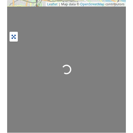
Leaflet
| Map data ©
OpenStreetMap
contributors
Wird geladen …