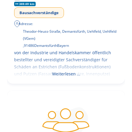
369.69 km
Bausachverständige
Adresse:
Theodor-Heuss-Straße, Demantsfürth, Uehlfeld, Uehlfeld
(VGem)
,
91486
Demantsfürth
Bayern
von der Industrie und Handelskammer öffentlich
bestellter und vereidigter Sachverständiger für
Schäden an Estrichen (Fußbodenkonstruktionen)
und Putzen (Fassaden, Außenputze, Innenputze)
Weiterlesen …