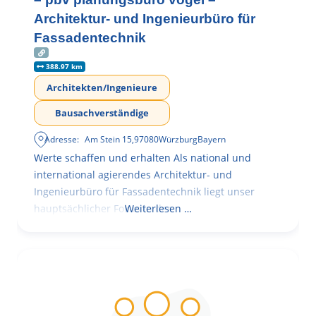
Architektur- und Ingenieurbüro für
Fassadentechnik
388.97 km
Architekten/Ingenieure
Bausachverständige
Adresse:
Am Stein 15
,
97080
Würzburg
Bayern
Werte schaffen und erhalten Als national und
international agierendes Architektur- und
Ingenieurbüro für Fassadentechnik liegt unser
hauptsächlicher Fokus in der
Weiterlesen …