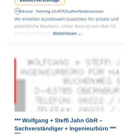
Bausachverständige
Adresse:
Fehnring 24
,
49762
Lathen
Niedersachsen
Wir erstellen bundesweit Gutachten für private und
gewerbliche Bauherrn. Unser Büro ist seit über 10
Jahren erfolgreich mit der Planung,
Weiterlesen …
*** Wolfgang + Steffi Jahn GbR –
Sachverständiger + Ingenieurbüro ***