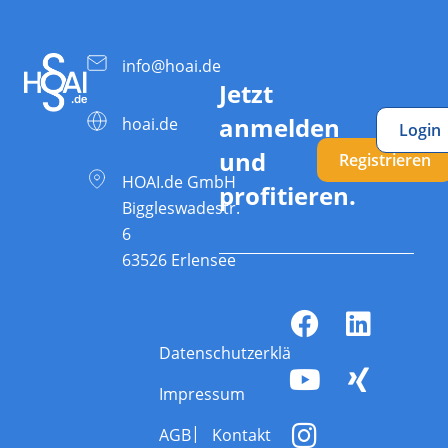
info@hoai.de
Jetzt
anmelden
hoai.de
Login
und
Registrieren
HOAI.de GmbH
profitieren.
Biggleswadestr.
6
63526 Erlensee
Datenschutzerklärung
Impressum
AGB
Kontakt