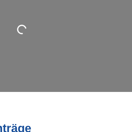
rd geladen …
nträge