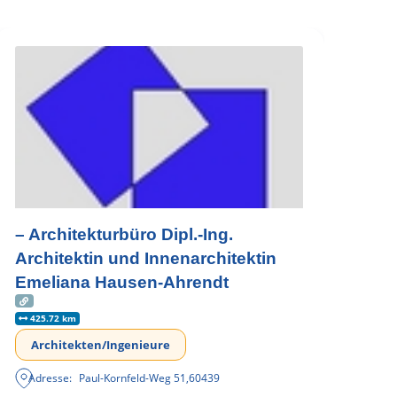
– Architekturbüro Dipl.-Ing.
Architektin und Innenarchitektin
Emeliana Hausen-Ahrendt
425.72 km
Architekten/Ingenieure
Adresse:
Paul-Kornfeld-Weg 51
,
60439