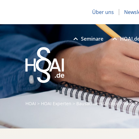
Über uns
Newsl
Seminare
HOAI.d
HOAI
>
HOAI Experten
>
Bausachverständige
>
Rainer 