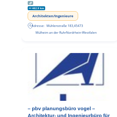
462.9 km
Architekten/Ingenieure
Adresse:
Mühlenstraße 183
,
45473
Mülheim an der Ruhr
Nordrhein-Westfalen
– pbv planungsbüro vogel –
Architektur- und Ingenieurbüro für