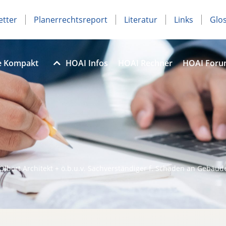
etter
Planerrechtsreport
Literatur
Links
Glo
e Kompakt
HOAI Infos
HOAI Rechner
HOAI For
Olbort Architekt + ö.b.u.v. Sachverständiger f. Schäden an Gebäud