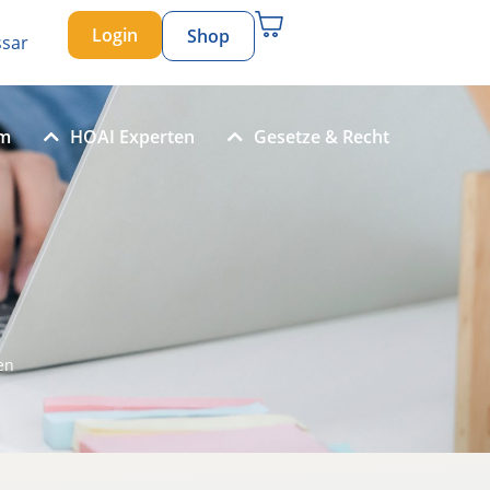
Login
Shop
ssar
um
HOAI Experten
Gesetze & Recht
en