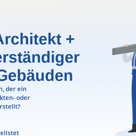
Architekt +
erständiger
 Gebäuden
, der ein
ekten- oder
rstellt?
elistet