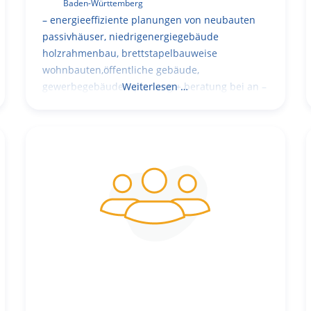
Baden-Württemberg
– energieeffiziente planungen von neubauten
passivhäuser, niedrigenergiegebäude
holzrahmenbau, brettstapelbauweise
wohnbauten,öffentliche gebäude,
gewerbegebäude – planung + beratung bei an –
Weiterlesen …
und