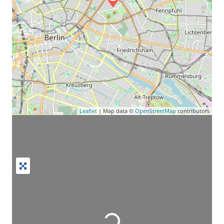
Leaflet
| Map data ©
OpenStreetMap
contributors
Wird geladen …