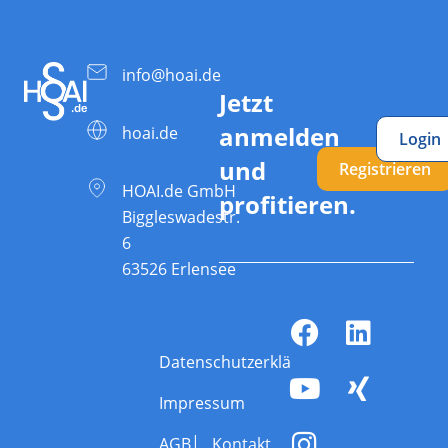
info@hoai.de
Jetzt
anmelden
hoai.de
Login
und
Registrieren
HOAI.de GmbH
profitieren.
Biggleswadestr.
6
63526 Erlensee
Datenschutzerklärung
Impressum
AGB
Kontakt