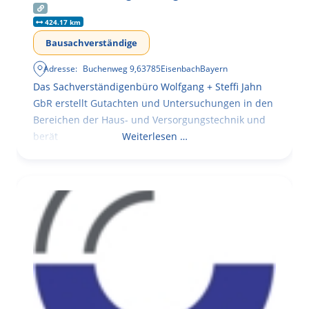
424.17 km
Bausachverständige
Adresse:
Buchenweg 9
,
63785
Eisenbach
Bayern
Das Sachverständigenbüro Wolfgang + Steffi Jahn
GbR erstellt Gutachten und Untersuchungen in den
Bereichen der Haus- und Versorgungstechnik und
berät
Weiterlesen …