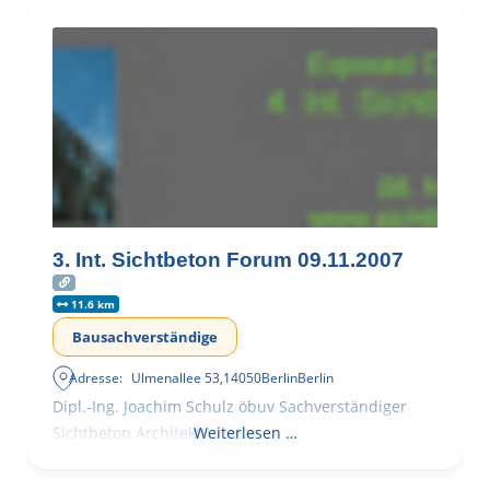
3. Int. Sichtbeton Forum 09.11.2007
11.6 km
Bausachverständige
Adresse:
Ulmenallee 53
,
14050
Berlin
Berlin
Dipl.-Ing. Joachim Schulz öbuv Sachverständiger
Sichtbeton Architekturbeton
Weiterlesen …