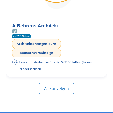
A.Behrens Architekt
252.69 km
Architekten/Ingenieure
Bausachverständige
Adresse:
Hildesheimer Straße 79
,
31061
Alfeld (Leine)
Niedersachsen
Alle anzeigen