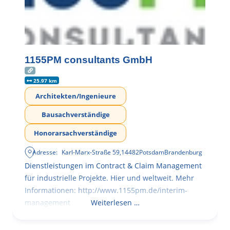
1155PM consultants GmbH
25.97 km
Architekten/Ingenieure
Bausachverständige
Honorarsachverständige
Adresse:
Karl-Marx-Straße 59
,
14482
Potsdam
Brandenburg
Dienstleistungen im Contract & Claim Management
für industrielle Projekte. Hier und weltweit. Mehr
Informationen: http://www.1155pm.de/interim-
management
Weiterlesen …