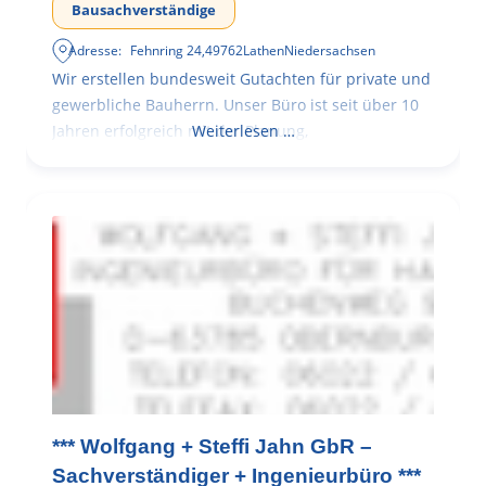
Bausachverständige
Adresse:
Fehnring 24
,
49762
Lathen
Niedersachsen
Wir erstellen bundesweit Gutachten für private und
gewerbliche Bauherrn. Unser Büro ist seit über 10
Jahren erfolgreich mit der Planung,
Weiterlesen …
*** Wolfgang + Steffi Jahn GbR –
Sachverständiger + Ingenieurbüro ***