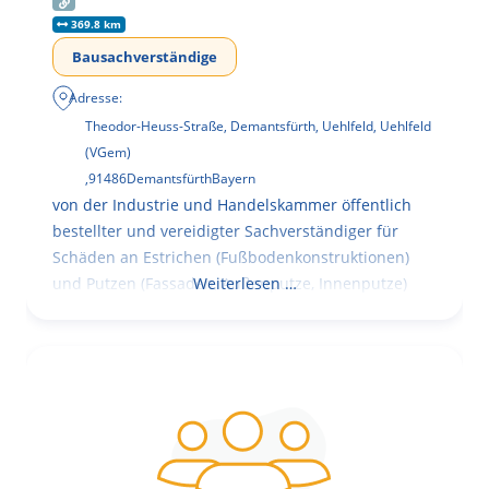
369.8 km
Bausachverständige
Adresse:
Theodor-Heuss-Straße, Demantsfürth, Uehlfeld, Uehlfeld
(VGem)
,
91486
Demantsfürth
Bayern
von der Industrie und Handelskammer öffentlich
bestellter und vereidigter Sachverständiger für
Schäden an Estrichen (Fußbodenkonstruktionen)
und Putzen (Fassaden, Außenputze, Innenputze)
Weiterlesen …