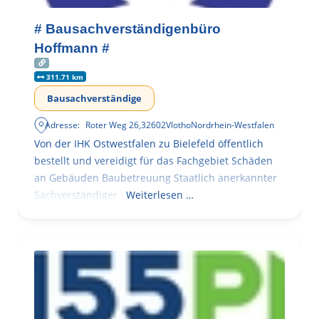
# Bausachverständigenbüro
Hoffmann #
311.71 km
Bausachverständige
Adresse:
Roter Weg 26
,
32602
Vlotho
Nordrhein-Westfalen
Von der IHK Ostwestfalen zu Bielefeld öffentlich
bestellt und vereidigt für das Fachgebiet Schäden
an Gebäuden Baubetreuung Staatlich anerkannter
Sachverständiger
Weiterlesen …