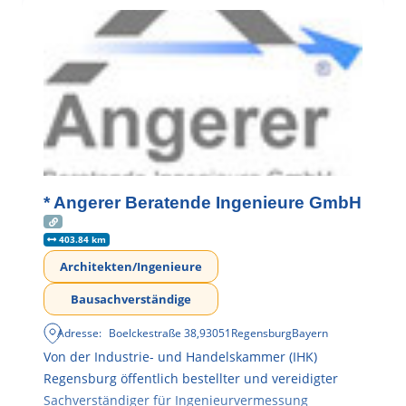
* Angerer Beratende Ingenieure GmbH
403.84 km
Architekten/Ingenieure
Bausachverständige
Adresse:
Boelckestraße 38
,
93051
Regensburg
Bayern
Von der Industrie- und Handelskammer (IHK)
Regensburg öffentlich bestellter und vereidigter
Sachverständiger für Ingenieurvermessung