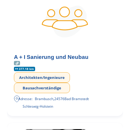
A + I Sanierung und Neubau
377.18 km
Architekten/Ingenieure
Bausachverständige
Adresse:
Brambusch
,
24576
Bad Bramstedt
Schleswig-Holstein