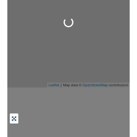
Leaflet
| Map data ©
OpenStreetMap
contributors