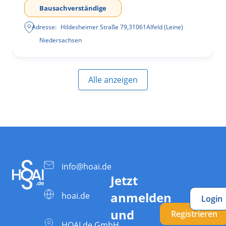
Bausachverständige
Adresse:
Hildesheimer Straße 79
,
31061
Alfeld (Leine)
Niedersachsen
Alle anzeigen
info@hoai.de
Jetzt
anmelden
hoai.de
Login
und
Registrieren
HOAI.de GmbH