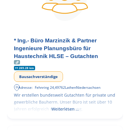
* Ing.- Büro Marzinzik & Partner
Ingenieure Planungsbüro für
Haustechnik HLSE – Gutachten
265.28 km
Bausachverständige
Adresse:
Fehnring 24
,
49762
Lathen
Niedersachsen
Wir erstellen bundesweit Gutachten für private und
gewerbliche Bauherrn. Unser Büro ist seit über 10
Jahren erfolgreich mit der Planung,
Weiterlesen …