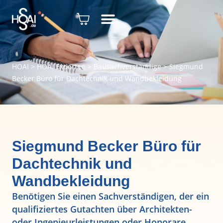
HOAI
>
HOAI Experten
>
Bausachverständige
>
Siegmund
Becker Büro für Dachtechnik und Wandbekleidung
Siegmund Becker Büro für
Dachtechnik und
Wandbekleidung
Benötigen Sie einen Sachverständigen, der ein
qualifiziertes Gutachten über Architekten-
oder Ingenieurleistungen oder Honorare