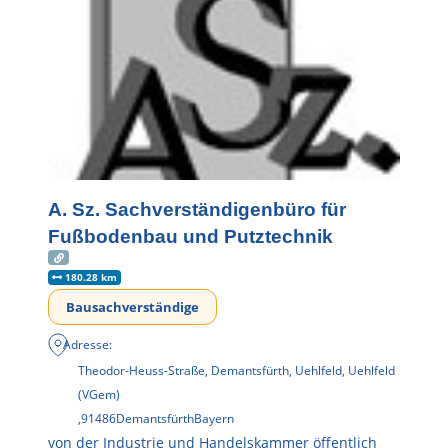
A. Sz. Sachverständigenbüro für
Fußbodenbau und Putztechnik
180.28 km
Bausachverständige
Adresse:
Theodor-Heuss-Straße, Demantsfürth, Uehlfeld, Uehlfeld
(VGem)
,
91486
Demantsfürth
Bayern
von der Industrie und Handelskammer öffentlich