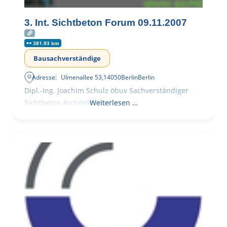
3. Int. Sichtbeton Forum 09.11.2007
381.93 km
Bausachverständige
Adresse:
Ulmenallee 53
,
14050
Berlin
Berlin
Dipl.-Ing. Joachim Schulz öbuv Sachverständiger
Sichtbeton Architekturbeton
Weiterlesen …