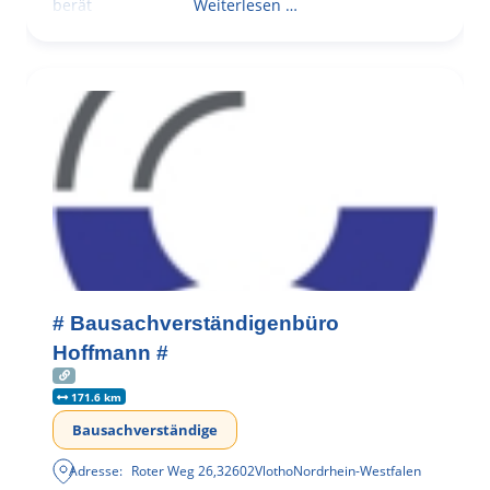
berät
Weiterlesen …
# Bausachverständigenbüro
Hoffmann #
171.6 km
Bausachverständige
Adresse:
Roter Weg 26
,
32602
Vlotho
Nordrhein-Westfalen