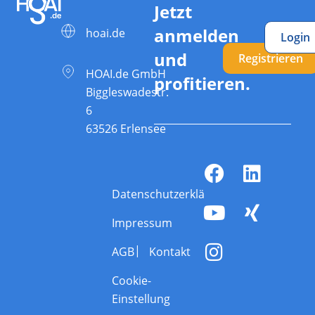
Jetzt
anmelden
hoai.de
Login
und
Registrieren
HOAI.de GmbH
profitieren.
Biggleswadestr.
6
63526 Erlensee
Datenschutzerklärung
Impressum
AGB
Kontakt
Cookie-
Einstellung