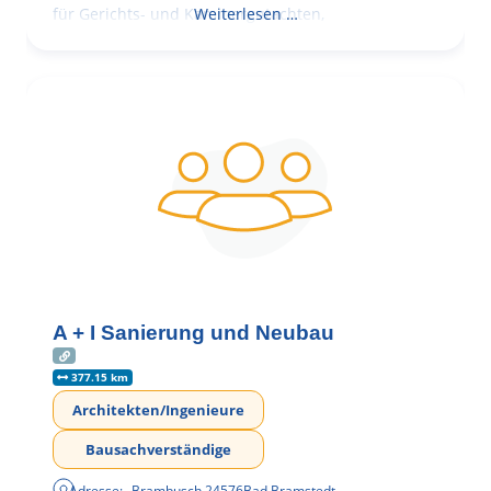
für Gerichts- und Kammergutachten,
Weiterlesen …
A + I Sanierung und Neubau
377.15 km
Architekten/Ingenieure
Bausachverständige
Adresse:
Brambusch
,
24576
Bad Bramstedt