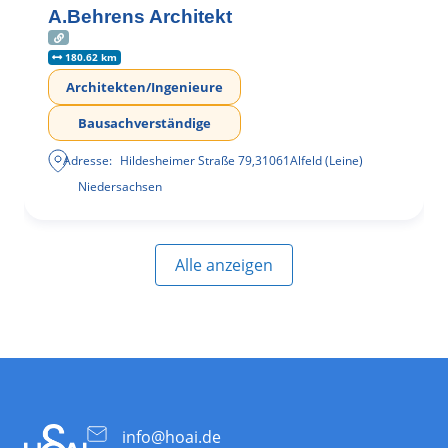
A.Behrens Architekt
180.62 km
Architekten/Ingenieure
Bausachverständige
Adresse:
Hildesheimer Straße 79
,
31061
Alfeld (Leine)
Niedersachsen
Alle anzeigen
info@hoai.de