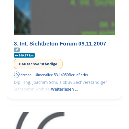
3. Int. Sichtbeton Forum 09.11.2007
399.37 km
Bausachverständige
Adresse:
Ulmenallee 53
,
14050
Berlin
Berlin
Dipl.-Ing. Joachim Schulz öbuv Sachverständiger
Sichtbeton Architekturbeton
Weiterlesen …