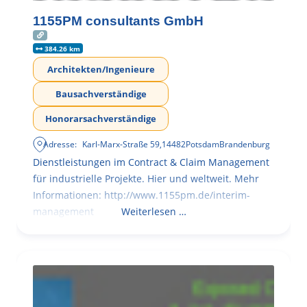
1155PM consultants GmbH
384.26 km
Architekten/Ingenieure
Bausachverständige
Honorarsachverständige
Adresse:
Karl-Marx-Straße 59
,
14482
Potsdam
Brandenburg
Dienstleistungen im Contract & Claim Management
für industrielle Projekte. Hier und weltweit. Mehr
Informationen: http://www.1155pm.de/interim-
management
Weiterlesen …