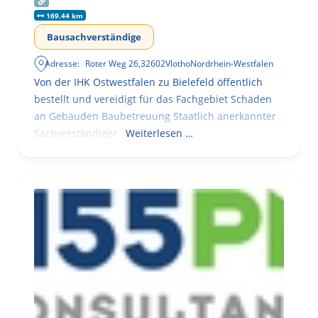
169.44 km
Bausachverständige
Adresse:
Roter Weg 26
,
32602
Vlotho
Nordrhein-Westfalen
Von der IHK Ostwestfalen zu Bielefeld öffentlich
bestellt und vereidigt für das Fachgebiet Schäden
an Gebäuden Baubetreuung Staatlich anerkannter
Sachverständiger
Weiterlesen …