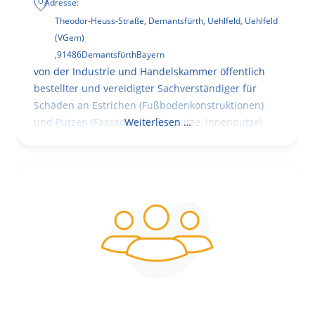
Adresse:
Theodor-Heuss-Straße, Demantsfürth, Uehlfeld, Uehlfeld
(VGem)
,
91486
Demantsfürth
Bayern
von der Industrie und Handelskammer öffentlich
bestellter und vereidigter Sachverständiger für
Schäden an Estrichen (Fußbodenkonstruktionen)
und Putzen (Fassaden, Außenputze, Innenputze)
Weiterlesen …