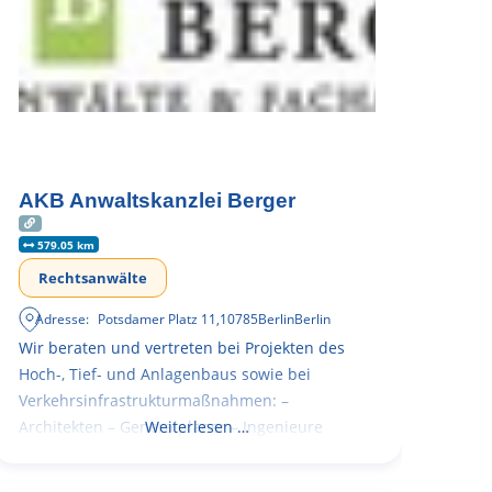
AKB Anwaltskanzlei Berger
579.05 km
Rechtsanwälte
Adresse:
Potsdamer Platz 11
,
10785
Berlin
Berlin
Wir beraten und vertreten bei Projekten des
Hoch-, Tief- und Anlagenbaus sowie bei
Verkehrsinfrastrukturmaßnahmen: –
Architekten – Generalplaner – Ingenieure
Weiterlesen …