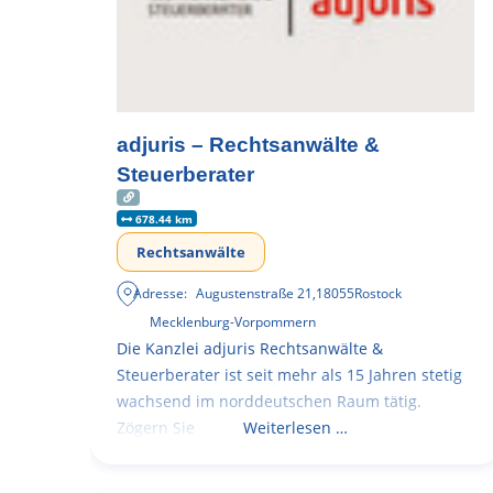
adjuris – Rechtsanwälte &
Steuerberater
678.44 km
Rechtsanwälte
Adresse:
Augustenstraße 21
,
18055
Rostock
Mecklenburg-Vorpommern
Die Kanzlei adjuris Rechtsanwälte &
Steuerberater ist seit mehr als 15 Jahren stetig
wachsend im norddeutschen Raum tätig.
Zögern Sie
Weiterlesen …