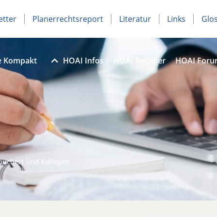
etter
Planerrechtsreport
Literatur
Links
Glo
e Kompakt
HOAI Infos
HOAI Rechner
HOAI For
Tauchert Und Kollegen