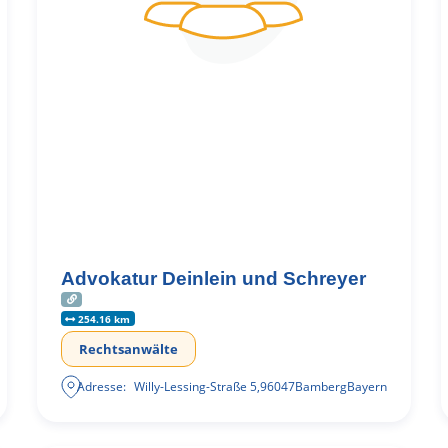
Advokatur Deinlein und Schreyer
254.16 km
Rechtsanwälte
Adresse:
Willy-Lessing-Straße 5
,
96047
Bamberg
Bayern