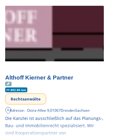
Althoff Kierner & Partner
492.86 km
Rechtsanwälte
Adresse:
Ostra-Allee 9
,
01067
Dresden
Sachsen
Die Kanzlei ist ausschließlich auf das Planungs-,
Bau- und Immobilienrecht spezialisiert. Wir
sind Kooperationspartner von