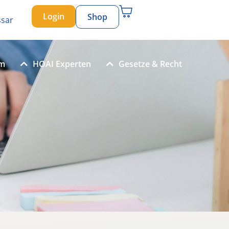
Login
Shop
ssar
um
HOAI Experten
Gesetze & Recht