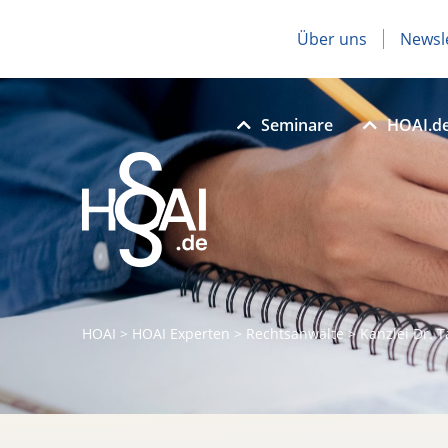
Über uns
Newsl
Seminare
HOAI.d
HOAI
>
HOAI Experten
>
Rechtsanwälte
>
Kanzlei Dr. 