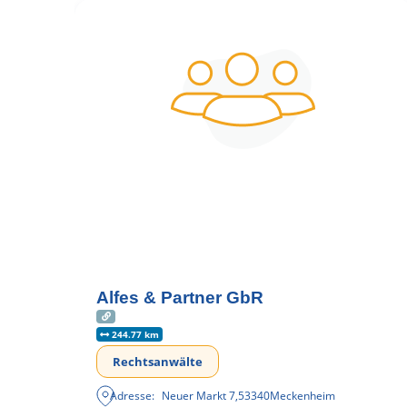
Alfes & Partner GbR
244.77 km
Rechtsanwälte
Adresse:
Neuer Markt 7
,
53340
Meckenheim