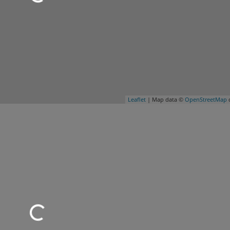
Leaflet
| Map data ©
OpenStreetMap
c
d geladen …