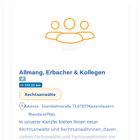
Allmang, Erbacher & Kollegen
103.33 km
Rechtsanwälte
Adresse:
Eisenbahnstraße 73
,
67655
Kaiserslautern
Rheinland-Pfalz
In unserer Kanzlei bieten Ihnen neun
Rechtsanwälte und Rechtsanwältinnen, davon
sieben Fachanwälte und Fachanwältinnen ein