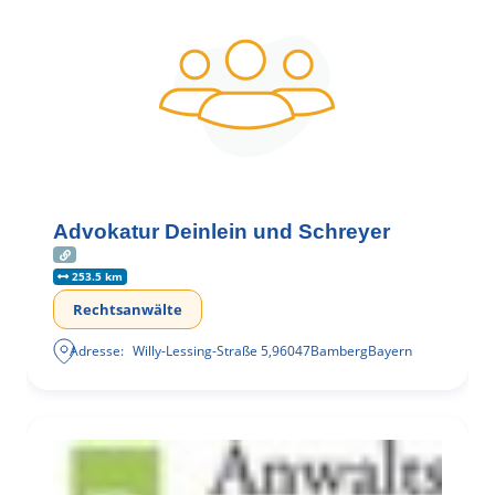
Advokatur Deinlein und Schreyer
253.5 km
Rechtsanwälte
Adresse:
Willy-Lessing-Straße 5
,
96047
Bamberg
Bayern