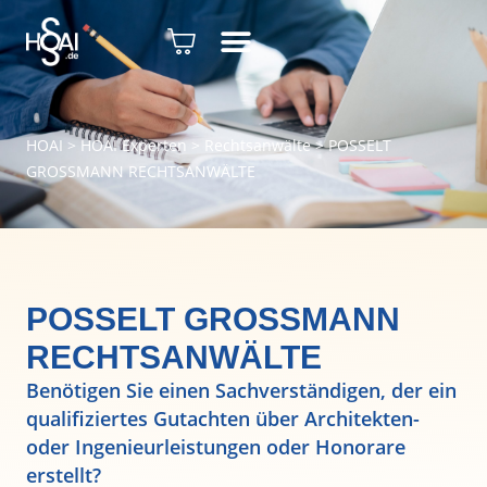
HOAI
>
HOAI Experten
>
Rechtsanwälte
>
POSSELT
GROSSMANN RECHTSANWÄLTE
POSSELT GROSSMANN
RECHTSANWÄLTE
Benötigen Sie einen Sachverständigen, der ein
qualifiziertes Gutachten über Architekten-
oder Ingenieurleistungen oder Honorare
erstellt?