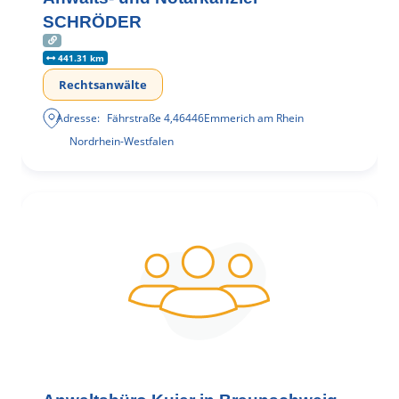
SCHRÖDER
441.31 km
Rechtsanwälte
Adresse:
Fährstraße 4
,
46446
Emmerich am Rhein
Nordrhein-Westfalen