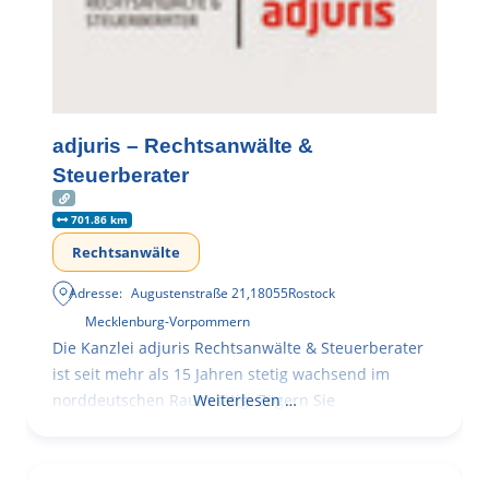
adjuris – Rechtsanwälte &
Steuerberater
701.86 km
Rechtsanwälte
Adresse:
Augustenstraße 21
,
18055
Rostock
Mecklenburg-Vorpommern
Die Kanzlei adjuris Rechtsanwälte & Steuerberater
ist seit mehr als 15 Jahren stetig wachsend im
norddeutschen Raum tätig. Zögern Sie
Weiterlesen …