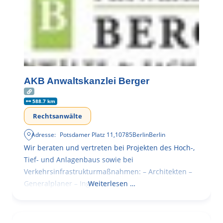
AKB Anwaltskanzlei Berger
588.7 km
Rechtsanwälte
Adresse:
Potsdamer Platz 11
,
10785
Berlin
Berlin
Wir beraten und vertreten bei Projekten des Hoch-,
Tief- und Anlagenbaus sowie bei
Verkehrsinfrastrukturmaßnahmen: – Architekten –
Generalplaner – Ingenieure
Weiterlesen …