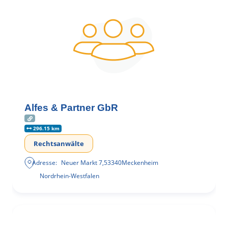
Alfes & Partner GbR
296.15 km
Rechtsanwälte
Adresse:
Neuer Markt 7
,
53340
Meckenheim
Nordrhein-Westfalen