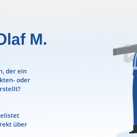
laf M.
, der ein
ekten- oder
rstellt?
elistet
rekt über