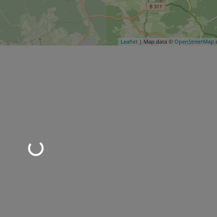
Leaflet
| Map data ©
OpenStreetMap
c
Wird geladen …