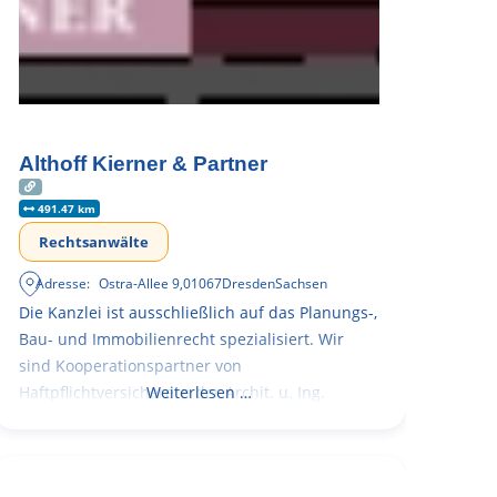
Althoff Kierner & Partner
491.47 km
Rechtsanwälte
Adresse:
Ostra-Allee 9
,
01067
Dresden
Sachsen
Die Kanzlei ist ausschließlich auf das Planungs-,
Bau- und Immobilienrecht spezialisiert. Wir
sind Kooperationspartner von
Haftpflichtversicherern der Archit. u. Ing.
Weiterlesen …