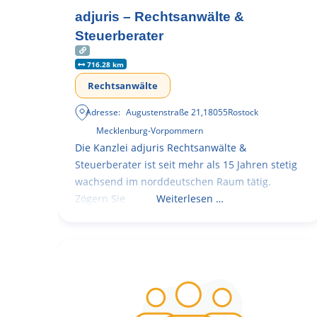
adjuris – Rechtsanwälte &
Steuerberater
716.28 km
Rechtsanwälte
Adresse:
Augustenstraße 21
,
18055
Rostock
Mecklenburg-Vorpommern
Die Kanzlei adjuris Rechtsanwälte &
Steuerberater ist seit mehr als 15 Jahren stetig
wachsend im norddeutschen Raum tätig.
Zögern Sie
Weiterlesen …