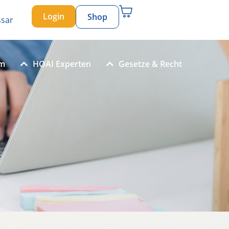
Login
Shop
ssar
um
HOAI Experten
Gesetze & Recht