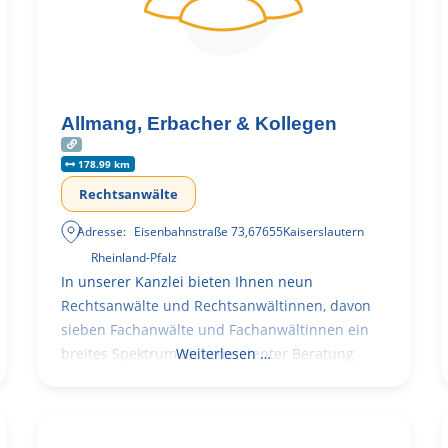
Allmang, Erbacher & Kollegen
178.99 km
Rechtsanwälte
Adresse:
Eisenbahnstraße 73
,
67655
Kaiserslautern
Rheinland-Pfalz
In unserer Kanzlei bieten Ihnen neun
Rechtsanwälte und Rechtsanwältinnen, davon
sieben Fachanwälte und Fachanwältinnen ein
breites Spektrum an kompetenter Beratung
Weiterlesen …