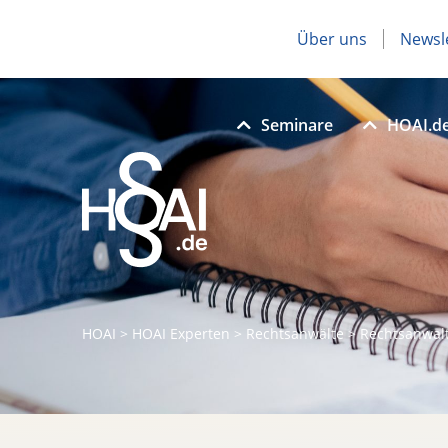
Über uns
Newsl
Seminare
HOAI.d
HOAI
>
HOAI Experten
>
Rechtsanwälte
>
Rechtsanwal