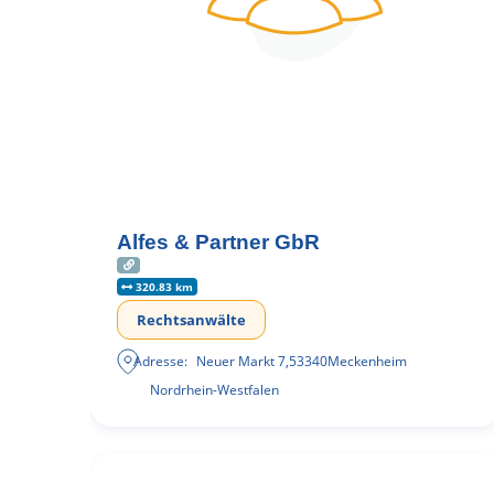
Alfes & Partner GbR
320.83 km
Rechtsanwälte
Adresse:
Neuer Markt 7
,
53340
Meckenheim
Nordrhein-Westfalen