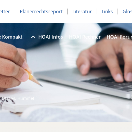
etter
Planerrechtsreport
Literatur
Links
Glo
e Kompakt
HOAI Infos
HOAI Rechner
HOAI For
t Olaf M. Hummel