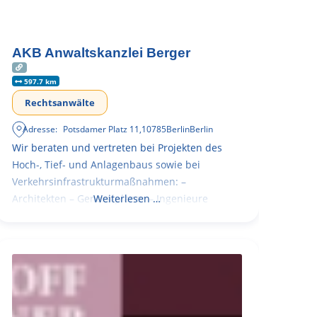
AKB Anwaltskanzlei Berger
597.7 km
Rechtsanwälte
Adresse:
Potsdamer Platz 11
,
10785
Berlin
Berlin
Wir beraten und vertreten bei Projekten des
Hoch-, Tief- und Anlagenbaus sowie bei
Verkehrsinfrastrukturmaßnahmen: –
Architekten – Generalplaner – Ingenieure
Weiterlesen …