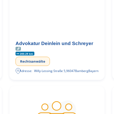
Advokatur Deinlein und Schreyer
260.29 km
Rechtsanwälte
Adresse:
Willy-Lessing-Straße 5
,
96047
Bamberg
Bayern