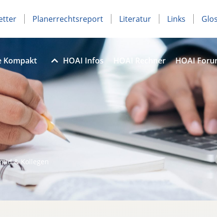
etter
Planerrechtsreport
Literatur
Links
Glo
e Kompakt
HOAI Infos
HOAI Rechner
HOAI For
hmid & Kollegen