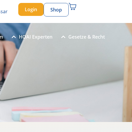
Login
Shop
ssar
um
HOAI Experten
Gesetze & Recht