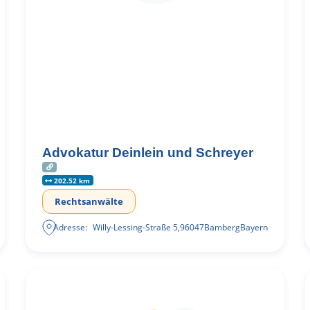
Advokatur Deinlein und Schreyer
202.52 km
Rechtsanwälte
Adresse:
Willy-Lessing-Straße 5
,
96047
Bamberg
Bayern