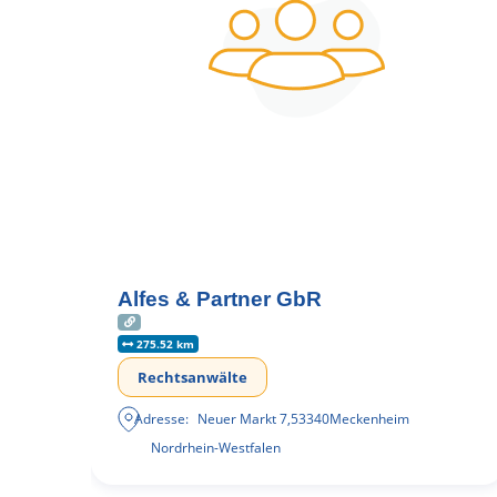
Alfes & Partner GbR
275.52 km
Rechtsanwälte
Adresse:
Neuer Markt 7
,
53340
Meckenheim
Nordrhein-Westfalen