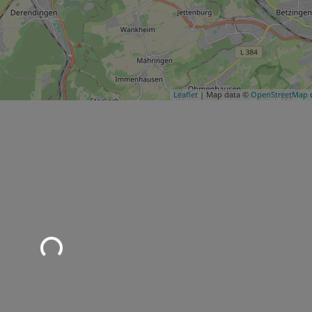
Leaflet
| Map data ©
OpenStreetMap
c
Wird geladen …