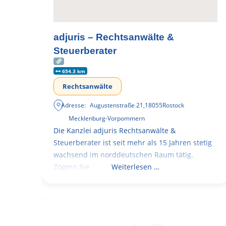
adjuris – Rechtsanwälte &
Steuerberater
654.3 km
Rechtsanwälte
Adresse:
Augustenstraße 21
,
18055
Rostock
Mecklenburg-Vorpommern
Die Kanzlei adjuris Rechtsanwälte &
Steuerberater ist seit mehr als 15 Jahren stetig
wachsend im norddeutschen Raum tätig.
Zögern Sie
Weiterlesen …