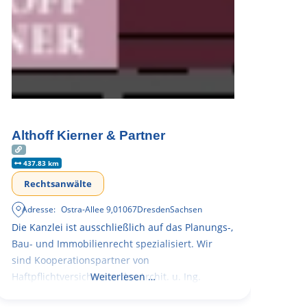
Althoff Kierner & Partner
437.83 km
Rechtsanwälte
Adresse:
Ostra-Allee 9
,
01067
Dresden
Sachsen
Die Kanzlei ist ausschließlich auf das Planungs-,
Bau- und Immobilienrecht spezialisiert. Wir
sind Kooperationspartner von
Haftpflichtversicherern der Archit. u. Ing.
Weiterlesen …