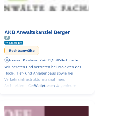
AKB Anwaltskanzlei Berger
538.06 km
Rechtsanwälte
Adresse:
Potsdamer Platz 11
,
10785
Berlin
Berlin
Wir beraten und vertreten bei Projekten des
Hoch-, Tief- und Anlagenbaus sowie bei
Verkehrsinfrastrukturmaßnahmen: –
Architekten – Generalplaner – Ingenieure
Weiterlesen …