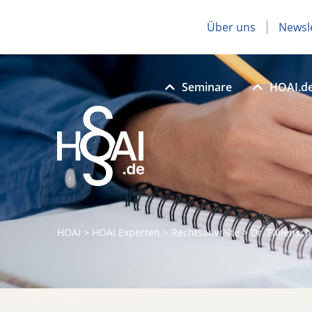
Über uns
Newsl
Seminare
HOAI.d
HOAI
>
HOAI Experten
>
Rechtsanwälte
>
Dr. Failensc