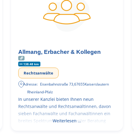
Allmang, Erbacher & Kollegen
138.48 km
Rechtsanwälte
Adresse:
Eisenbahnstraße 73
,
67655
Kaiserslautern
Rheinland-Pfalz
In unserer Kanzlei bieten Ihnen neun
Rechtsanwälte und Rechtsanwältinnen, davon
sieben Fachanwälte und Fachanwältinnen ein
breites Spektrum an kompetenter Beratung
Weiterlesen …