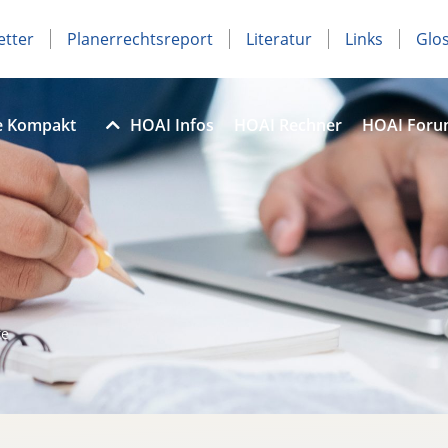
etter
Planerrechtsreport
Literatur
Links
Glo
e Kompakt
HOAI Infos
HOAI Rechner
HOAI For
te