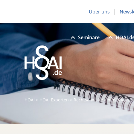
Über uns
Newsl
Seminare
HOAI.d
HOAI
>
HOAI Experten
>
Rechtsanwälte
>
mpsh-Anwäl