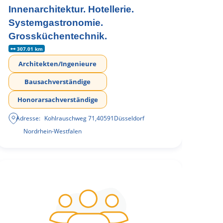
Innenarchitektur. Hotellerie.
Systemgastronomie.
Grossküchentechnik.
307.01 km
Architekten/Ingenieure
Bausachverständige
Honorarsachverständige
Adresse:
Kohlrauschweg 71
,
40591
Düsseldorf
Nordrhein-Westfalen