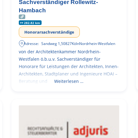
Sachverständiger Rollewitz-
Hambach
282.82 km
Honorarsachverständige
Adresse:
Sandweg 1
,
50827
Köln
Nordrhein-Westfalen
von der Architektenkammer Nordrhein-
Westfalen ö.b.u.v. Sachverständiger für
Honorare für Leistungen der Architekten, Innen-
Architekten, Stadtplaner und Ingenieure HOAI –
Beratung und
Weiterlesen …