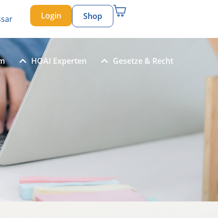
Login
Shop
ssar
um
HOAI Experten
Gesetze & Recht