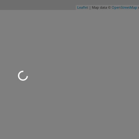
Leaflet
| Map data ©
OpenStreetMap
c
d geladen …