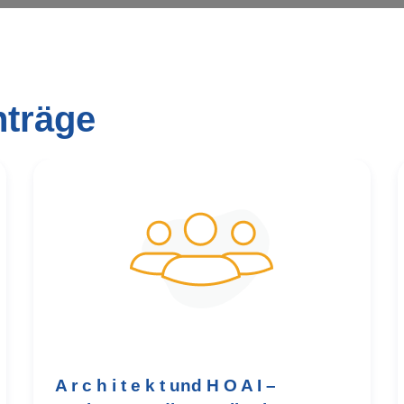
nträge
A r c h i t e k t und H O A I –