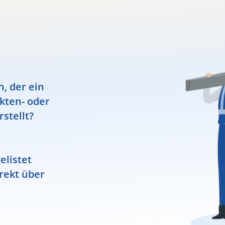
, der ein
ekten- oder
rstellt?
elistet
rekt über