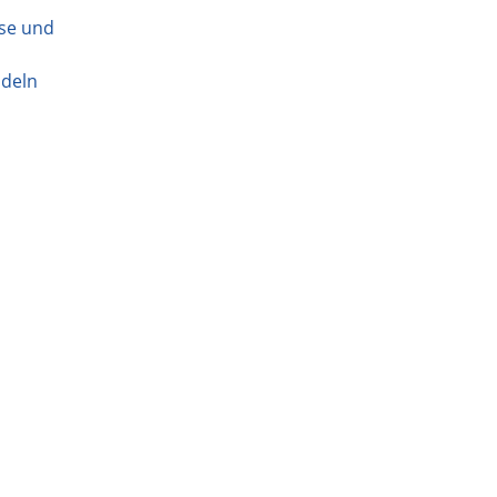
yse und
ndeln