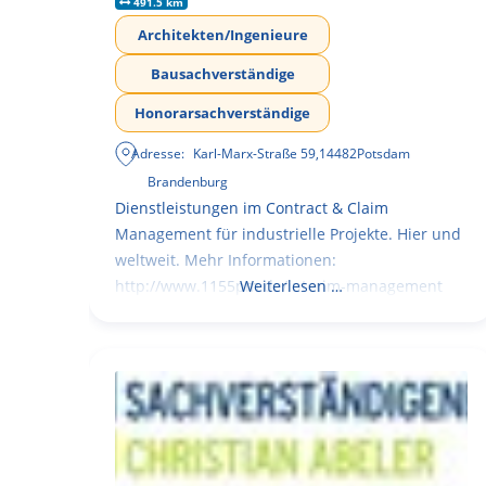
491.5 km
Architekten/Ingenieure
Bausachverständige
Honorarsachverständige
Adresse:
Karl-Marx-Straße 59
,
14482
Potsdam
Brandenburg
Dienstleistungen im Contract & Claim
Management für industrielle Projekte. Hier und
weltweit. Mehr Informationen:
http://www.1155pm.de/interim-management
Weiterlesen …