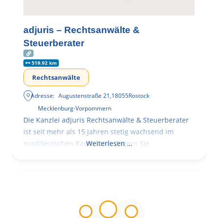
adjuris – Rechtsanwälte &
Steuerberater
519.92 km
Rechtsanwälte
Adresse:
Augustenstraße 21
,
18055
Rostock
Mecklenburg-Vorpommern
Die Kanzlei adjuris Rechtsanwälte & Steuerberater
ist seit mehr als 15 Jahren stetig wachsend im
norddeutschen Raum tätig. Zögern Sie
Weiterlesen …