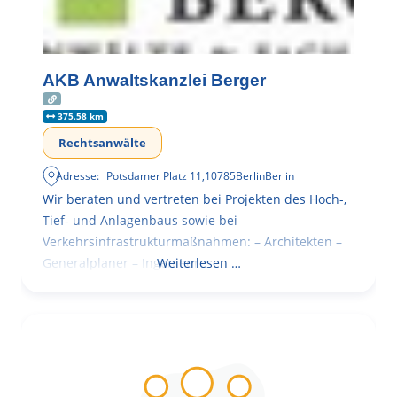
AKB Anwaltskanzlei Berger
375.58 km
Rechtsanwälte
Adresse:
Potsdamer Platz 11
,
10785
Berlin
Berlin
Wir beraten und vertreten bei Projekten des Hoch-,
Tief- und Anlagenbaus sowie bei
Verkehrsinfrastrukturmaßnahmen: – Architekten –
Generalplaner – Ingenieure
Weiterlesen …