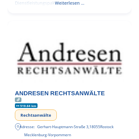
Dienstleistungspaket rund ums
Weiterlesen …
ANDRESEN RECHTSANWÄLTE
519.64 km
Rechtsanwälte
Adresse:
Gerhart-Hauptmann-Straße 3
,
18055
Rostock
Mecklenburg-Vorpommern