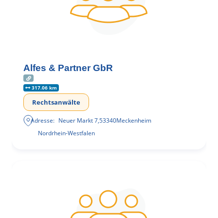
Alfes & Partner GbR
317.06 km
Rechtsanwälte
Adresse:
Neuer Markt 7
,
53340
Meckenheim
Nordrhein-Westfalen