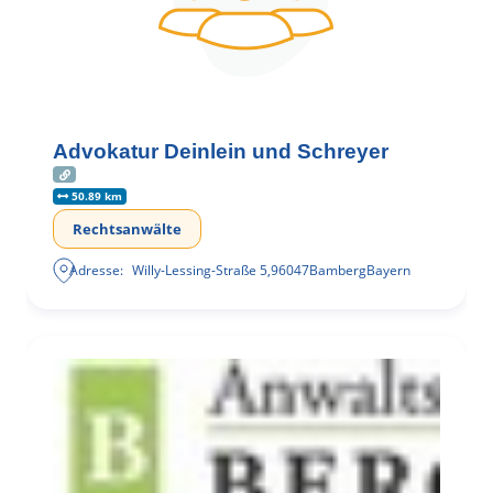
Advokatur Deinlein und Schreyer
50.89 km
Rechtsanwälte
Adresse:
Willy-Lessing-Straße 5
,
96047
Bamberg
Bayern