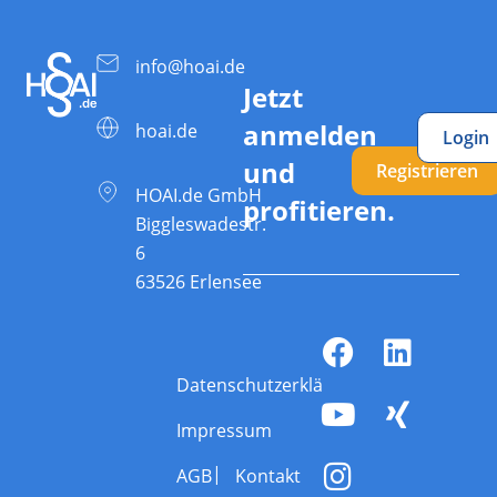
info@hoai.de
Jetzt
anmelden
hoai.de
Login
und
Registrieren
HOAI.de GmbH
profitieren.
Biggleswadestr.
6
63526 Erlensee
Datenschutzerklärung
Impressum
AGB
Kontakt