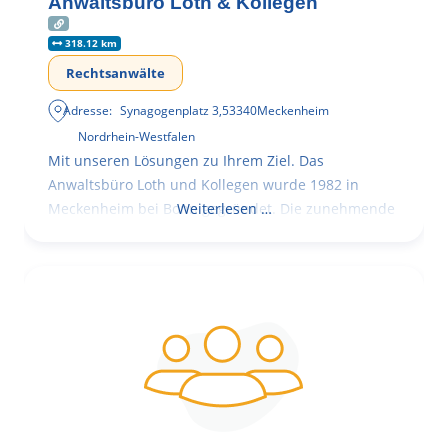
Anwaltsbüro Loth & Kollegen
318.12 km
Rechtsanwälte
Adresse:
Synagogenplatz 3
,
53340
Meckenheim
Nordrhein-Westfalen
Mit unseren Lösungen zu Ihrem Ziel. Das
Anwaltsbüro Loth und Kollegen wurde 1982 in
Meckenheim bei Bonn gegründet. Die zunehmende
Weiterlesen …