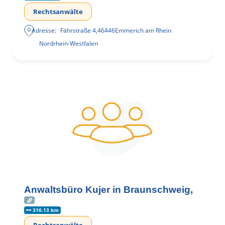
Rechtsanwälte
Adresse:
Fährstraße 4
,
46446
Emmerich am Rhein
Nordrhein-Westfalen
Anwaltsbüro Kujer in Braunschweig,
316.13 km