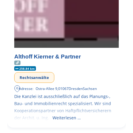
Althoff Kierner & Partner
258.84 km
Rechtsanwälte
Adresse:
Ostra-Allee 9
,
01067
Dresden
Sachsen
Die Kanzlei ist ausschließlich auf das Planungs-,
Bau- und Immobilienrecht spezialisiert. Wir sind
Kooperationspartner von Haftpflichtversicherern
der Archit. u. Ing.
Weiterlesen …