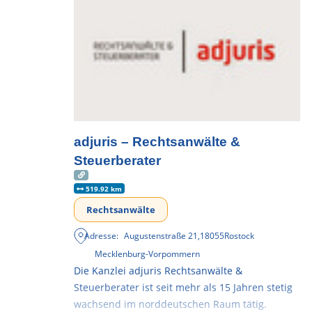
adjuris – Rechtsanwälte &
Steuerberater
519.92 km
Rechtsanwälte
Adresse:
Augustenstraße 21
,
18055
Rostock
Mecklenburg-Vorpommern
Die Kanzlei adjuris Rechtsanwälte &
Steuerberater ist seit mehr als 15 Jahren stetig
wachsend im norddeutschen Raum tätig.