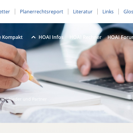
etter
Planerrechtsreport
Literatur
Links
Glo
e Kompakt
HOAI Infos
HOAI Rechner
HOAI For
e Schieder und Partner