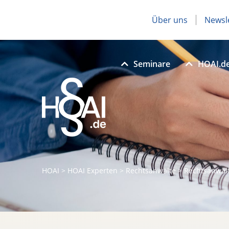
Über uns
Newsl
Seminare
HOAI.d
HOAI
>
HOAI Experten
>
Rechtsanwälte
>
Rechtsanwält