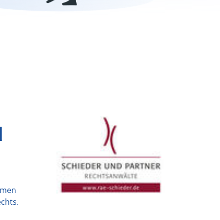
d
irmen
chts.