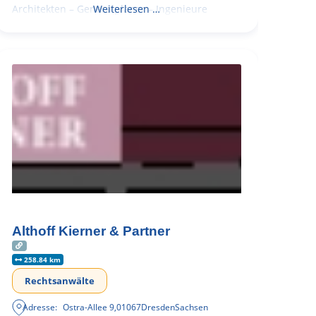
Architekten – Generalplaner – Ingenieure
Weiterlesen …
Althoff Kierner & Partner
258.84 km
Rechtsanwälte
Adresse:
Ostra-Allee 9
,
01067
Dresden
Sachsen