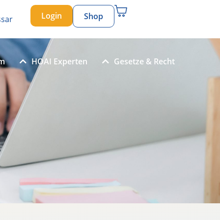
Login
Shop
ssar
um
HOAI Experten
Gesetze & Recht