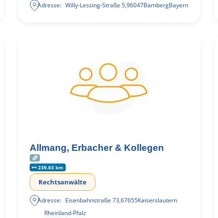
Adresse:
Willy-Lessing-Straße 5
,
96047
Bamberg
Bayern
Allmang, Erbacher & Kollegen
239.63 km
Rechtsanwälte
Adresse:
Eisenbahnstraße 73
,
67655
Kaiserslautern
Rheinland-Pfalz