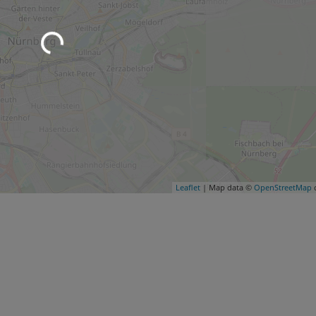
Leaflet
| Map data ©
OpenStreetMap
c
Wird geladen …