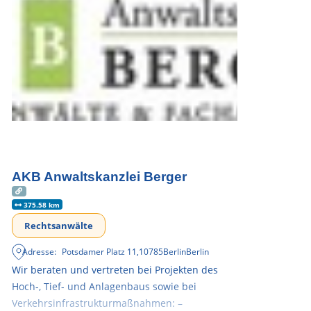
AKB Anwaltskanzlei Berger
375.58 km
Rechtsanwälte
Adresse:
Potsdamer Platz 11
,
10785
Berlin
Berlin
Wir beraten und vertreten bei Projekten des
Hoch-, Tief- und Anlagenbaus sowie bei
Verkehrsinfrastrukturmaßnahmen: –