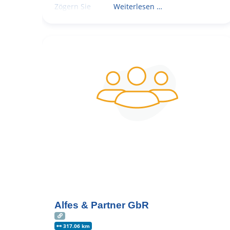
Zögern Sie
Weiterlesen …
Alfes & Partner GbR
317.06 km