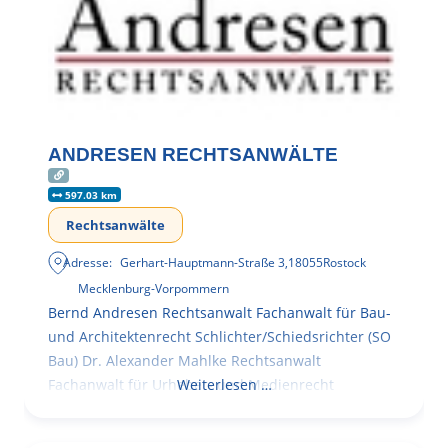
ANDRESEN RECHTSANWÄLTE
597.03 km
Rechtsanwälte
Adresse:
Gerhart-Hauptmann-Straße 3
,
18055
Rostock
Mecklenburg-Vorpommern
Bernd Andresen Rechtsanwalt Fachanwalt für Bau-
und Architektenrecht Schlichter/Schiedsrichter (SO
Bau) Dr. Alexander Mahlke Rechtsanwalt
Fachanwalt für Urheber- und Medienrecht
Weiterlesen …