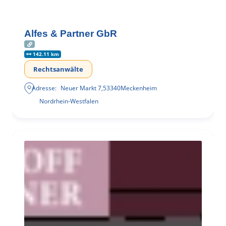
Alfes & Partner GbR
142.11 km
Rechtsanwälte
Adresse:
Neuer Markt 7
,
53340
Meckenheim
Nordrhein-Westfalen