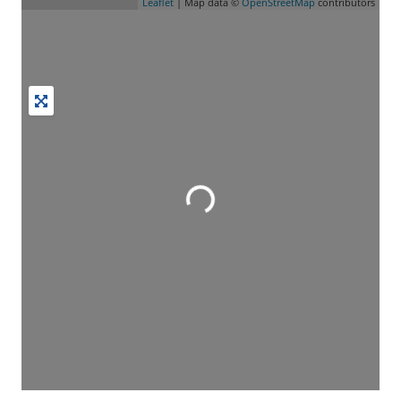
Leaflet
| Map data ©
OpenStreetMap
contributors
Wird geladen …