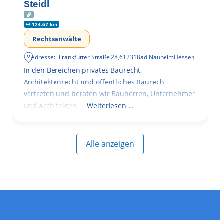
Steidl
124.67 km
Rechtsanwälte
Adresse:
Frankfurter Straße 28
,
61231
Bad Nauheim
Hessen
In den Bereichen privates Baurecht,
Architektenrecht und öffentliches Baurecht
vertreten und beraten wir Bauherren, Unternehmer
und Architekten
Weiterlesen …
Alle anzeigen