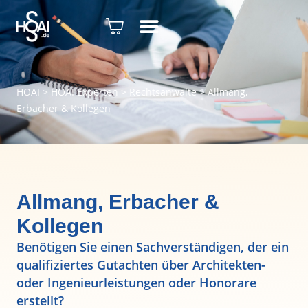
HOAI
>
HOAI Experten
>
Rechtsanwälte
>
Allmang,
Erbacher & Kollegen
Allmang, Erbacher &
Kollegen
Benötigen Sie einen Sachverständigen, der ein
qualifiziertes Gutachten über Architekten-
oder Ingenieurleistungen oder Honorare
erstellt?