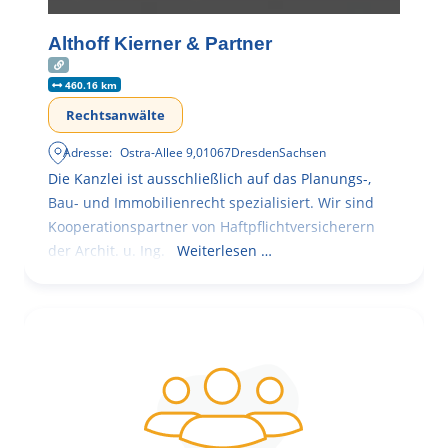
Althoff Kierner & Partner
460.16 km
Rechtsanwälte
Adresse:
Ostra-Allee 9
,
01067
Dresden
Sachsen
Die Kanzlei ist ausschließlich auf das Planungs-,
Bau- und Immobilienrecht spezialisiert. Wir sind
Kooperationspartner von Haftpflichtversicherern
der Archit. u. Ing.
Weiterlesen …