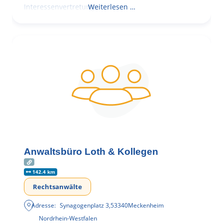
Interessenvertretung,
Weiterlesen …
Anwaltsbüro Loth & Kollegen
142.4 km
Rechtsanwälte
Adresse:
Synagogenplatz 3
,
53340
Meckenheim
Nordrhein-Westfalen