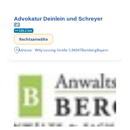
Advokatur Deinlein und Schreyer
230.2 km
Rechtsanwälte
Adresse:
Willy-Lessing-Straße 5
,
96047
Bamberg
Bayern