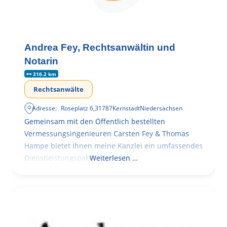
Andrea Fey, Rechtsanwältin und
Notarin
316.2 km
Rechtsanwälte
Adresse:
Roseplatz 6
,
31787
Kernstadt
Niedersachsen
Gemeinsam mit den Öffentlich bestellten
Vermessungsingenieuren Carsten Fey & Thomas
Hampe bietet Ihnen meine Kanzlei ein umfassendes
Dienstleistungspaket rund ums
Weiterlesen …