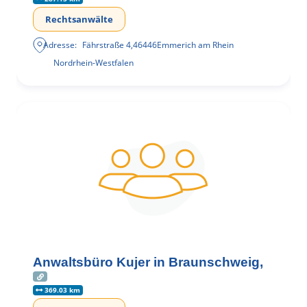
Rechtsanwälte
Adresse:
Fährstraße 4
,
46446
Emmerich am Rhein
Nordrhein-Westfalen
Anwaltsbüro Kujer in Braunschweig,
369.03 km