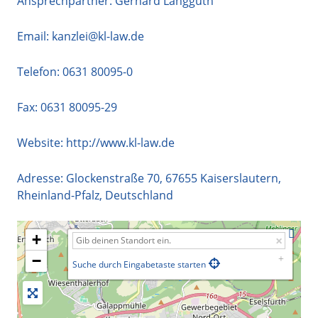
Ansprechpartner: Gerhard Langguth
Email:
kanzlei@kl-law.de
Telefon:
0631 80095-0
Fax: 0631 80095-29
Website:
http://www.kl-law.de
Adresse:
Glockenstraße 70
,
67655
Kaiserslautern
,
Rheinland-Pfalz
,
Deutschland
+
−
Suche durch Eingabetaste starten