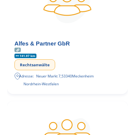
Alfes & Partner GbR
141.97 km
Rechtsanwälte
Adresse:
Neuer Markt 7
,
53340
Meckenheim
Nordrhein-Westfalen