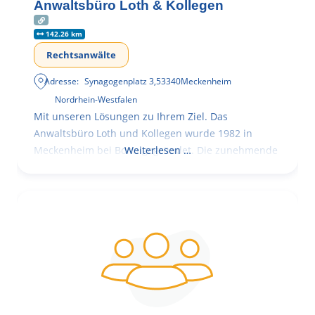
Anwaltsbüro Loth & Kollegen
142.26 km
Rechtsanwälte
Adresse:
Synagogenplatz 3
,
53340
Meckenheim
Nordrhein-Westfalen
Mit unseren Lösungen zu Ihrem Ziel. Das
Anwaltsbüro Loth und Kollegen wurde 1982 in
Meckenheim bei Bonn gegründet. Die zunehmende
Weiterlesen …