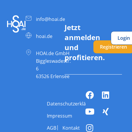
info@hoai.de
Jetzt
anmelden
hoai.de
Login
und
Registrieren
HOAI.de GmbH
profitieren.
Biggleswadestr.
6
63526 Erlensee
Datenschutzerklärung
Impressum
AGB
Kontakt