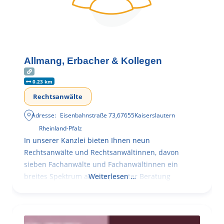
Allmang, Erbacher & Kollegen
0.23 km
Rechtsanwälte
Adresse:
Eisenbahnstraße 73
,
67655
Kaiserslautern
Rheinland-Pfalz
In unserer Kanzlei bieten Ihnen neun
Rechtsanwälte und Rechtsanwältinnen, davon
sieben Fachanwälte und Fachanwältinnen ein
breites Spektrum an kompetenter Beratung
Weiterlesen …