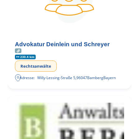
Advokatur Deinlein und Schreyer
230.4 km
Rechtsanwälte
Adresse:
Willy-Lessing-Straße 5
,
96047
Bamberg
Bayern