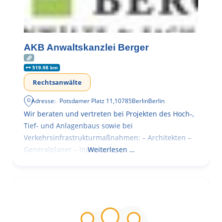
AKB Anwaltskanzlei Berger
519.98 km
Rechtsanwälte
Adresse:
Potsdamer Platz 11
,
10785
Berlin
Berlin
Wir beraten und vertreten bei Projekten des Hoch-,
Tief- und Anlagenbaus sowie bei
Verkehrsinfrastrukturmaßnahmen: – Architekten –
Generalplaner – Ingenieure
Weiterlesen …