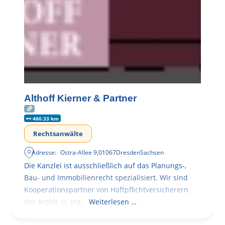
Althoff Kierner & Partner
460.33 km
Rechtsanwälte
Adresse:
Ostra-Allee 9
,
01067
Dresden
Sachsen
Die Kanzlei ist ausschließlich auf das Planungs-,
Bau- und Immobilienrecht spezialisiert. Wir sind
Kooperationspartner von Haftpflichtversicherern
der Archit. u. Ing.
Weiterlesen …