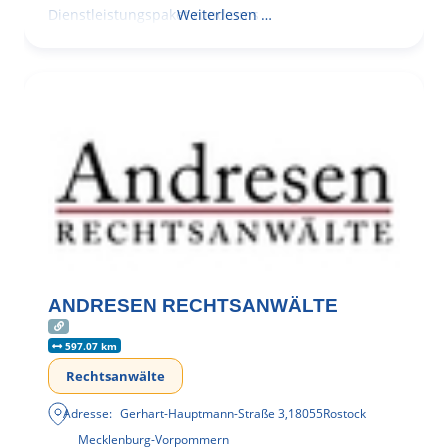
Dienstleistungspaket rund ums
Weiterlesen …
ANDRESEN RECHTSANWÄLTE
597.07 km
Rechtsanwälte
Adresse:
Gerhart-Hauptmann-Straße 3
,
18055
Rostock
Mecklenburg-Vorpommern