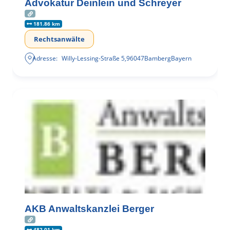
Advokatur Deinlein und Schreyer
181.86 km
Rechtsanwälte
Adresse:
Willy-Lessing-Straße 5
,
96047
Bamberg
Bayern
AKB Anwaltskanzlei Berger
482.01 km