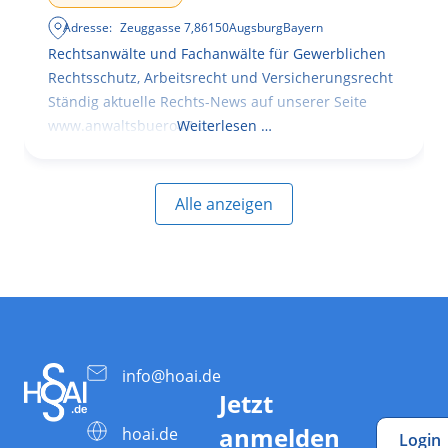
Adresse:
Zeuggasse 7
,
86150
Augsburg
Bayern
Rechtsanwälte und Fachanwälte für Gewerblichen
Rechtsschutz, Arbeitsrecht und Versicherungsrecht
Ständig aktuelle Rechts-News auf unserer Seite
www.anwaltsbuero47.de
Weiterlesen …
Alle anzeigen
info@hoai.de
Jetzt
anmelden
hoai.de
Login