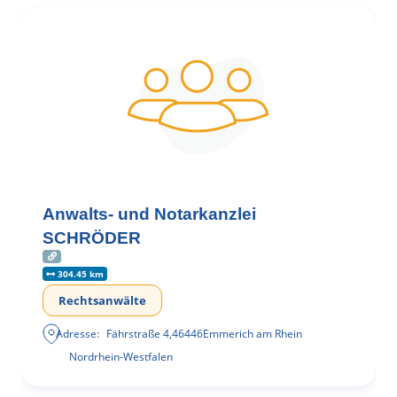
Anwalts- und Notarkanzlei
SCHRÖDER
304.45 km
Rechtsanwälte
Adresse:
Fährstraße 4
,
46446
Emmerich am Rhein
Nordrhein-Westfalen