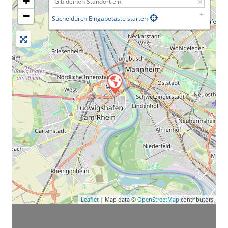
+
−
Suche durch Eingabetaste starten
Leaflet
| Map data ©
OpenStreetMap
contributors