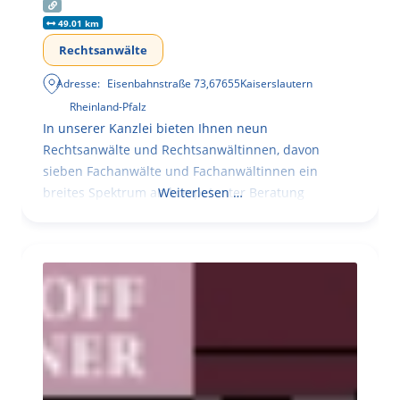
49.01 km
Rechtsanwälte
Adresse:
Eisenbahnstraße 73
,
67655
Kaiserslautern
Rheinland-Pfalz
In unserer Kanzlei bieten Ihnen neun
Rechtsanwälte und Rechtsanwältinnen, davon
sieben Fachanwälte und Fachanwältinnen ein
breites Spektrum an kompetenter Beratung
Weiterlesen …