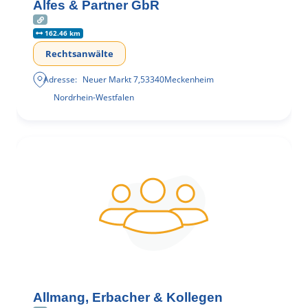
Alfes & Partner GbR
162.46 km
Rechtsanwälte
Adresse:
Neuer Markt 7
,
53340
Meckenheim
Nordrhein-Westfalen
Allmang, Erbacher & Kollegen