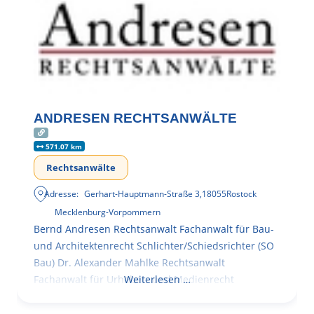
ANDRESEN RECHTSANWÄLTE
571.07 km
Rechtsanwälte
Adresse:
Gerhart-Hauptmann-Straße 3
,
18055
Rostock
Mecklenburg-Vorpommern
Bernd Andresen Rechtsanwalt Fachanwalt für Bau-
und Architektenrecht Schlichter/Schiedsrichter (SO
Bau) Dr. Alexander Mahlke Rechtsanwalt
Fachanwalt für Urheber- und Medienrecht
Weiterlesen …