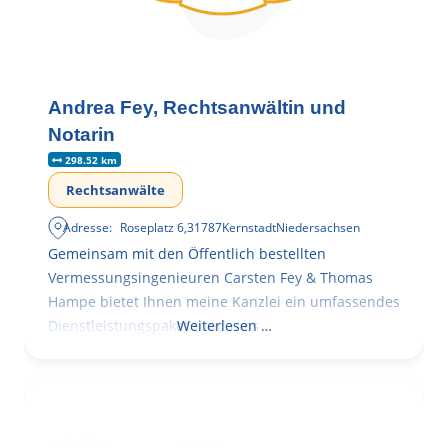
Andrea Fey, Rechtsanwältin und
Notarin
298.52 km
Rechtsanwälte
Adresse:
Roseplatz 6
,
31787
Kernstadt
Niedersachsen
Gemeinsam mit den Öffentlich bestellten
Vermessungsingenieuren Carsten Fey & Thomas
Hampe bietet Ihnen meine Kanzlei ein umfassendes
Dienstleistungspaket rund ums
Weiterlesen …