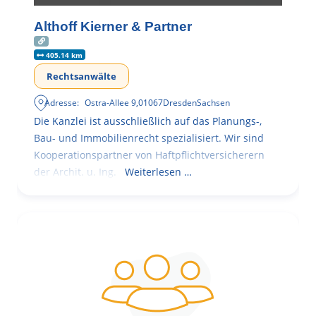
Althoff Kierner & Partner
405.14 km
Rechtsanwälte
Adresse:
Ostra-Allee 9
,
01067
Dresden
Sachsen
Die Kanzlei ist ausschließlich auf das Planungs-,
Bau- und Immobilienrecht spezialisiert. Wir sind
Kooperationspartner von Haftpflichtversicherern
der Archit. u. Ing.
Weiterlesen …