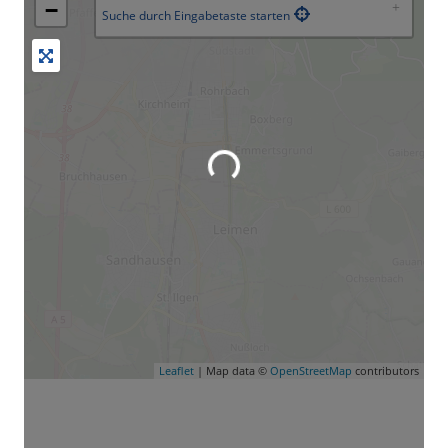
−
Suche durch Eingabetaste starten
Leaflet
| Map data ©
OpenStreetMap
contributors