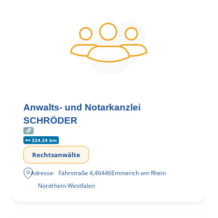
Anwalts- und Notarkanzlei
SCHRÖDER
324.24 km
Rechtsanwälte
Adresse:
Fährstraße 4
,
46446
Emmerich am Rhein
Nordrhein-Westfalen