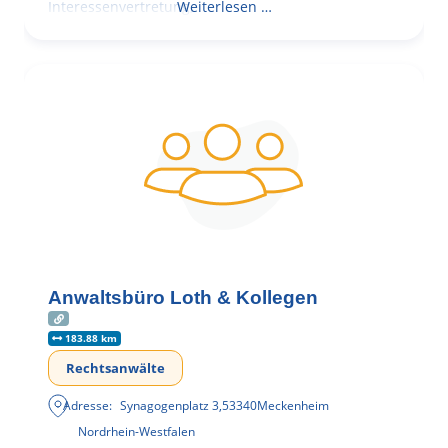
Interessenvertretung,
Weiterlesen …
Anwaltsbüro Loth & Kollegen
183.88 km
Rechtsanwälte
Adresse:
Synagogenplatz 3
,
53340
Meckenheim
Nordrhein-Westfalen