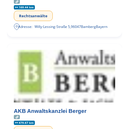
169.44 km
Rechtsanwälte
Adresse:
Willy-Lessing-Straße 5
,
96047
Bamberg
Bayern
AKB Anwaltskanzlei Berger
479.67 km