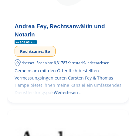
Andrea Fey, Rechtsanwältin und
Notarin
308.03 km
Rechtsanwälte
Adresse:
Roseplatz 6
,
31787
Kernstadt
Niedersachsen
Gemeinsam mit den Öffentlich bestellten
Vermessungsingenieuren Carsten Fey & Thomas
Hampe bietet Ihnen meine Kanzlei ein umfassendes
Dienstleistungspaket rund ums
Weiterlesen …