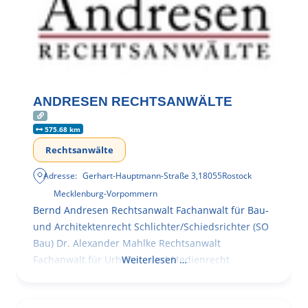
ANDRESEN RECHTSANWÄLTE
575.68 km
Rechtsanwälte
Adresse:
Gerhart-Hauptmann-Straße 3
,
18055
Rostock
Mecklenburg-Vorpommern
Bernd Andresen Rechtsanwalt Fachanwalt für Bau-
und Architektenrecht Schlichter/Schiedsrichter (SO
Bau) Dr. Alexander Mahlke Rechtsanwalt
Fachanwalt für Urheber- und Medienrecht
Weiterlesen …