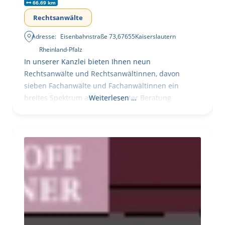
66.69 km
Rechtsanwälte
Adresse:
Eisenbahnstraße 73
,
67655
Kaiserslautern
Rheinland-Pfalz
In unserer Kanzlei bieten Ihnen neun
Rechtsanwälte und Rechtsanwältinnen, davon
sieben Fachanwälte und Fachanwältinnen ein
breites Spektrum an kompetenter Beratung
Weiterlesen …