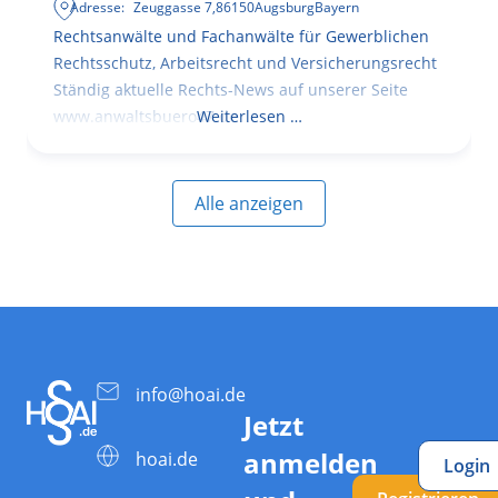
Adresse:
Zeuggasse 7
,
86150
Augsburg
Bayern
Rechtsanwälte und Fachanwälte für Gewerblichen
Rechtsschutz, Arbeitsrecht und Versicherungsrecht
Ständig aktuelle Rechts-News auf unserer Seite
www.anwaltsbuero47.de
Weiterlesen …
Alle anzeigen
info@hoai.de
Jetzt
anmelden
hoai.de
Login