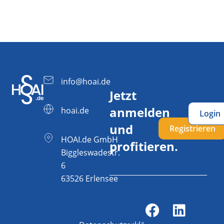
info@hoai.de
Jetzt
anmelden
hoai.de
Login
und
Registrieren
HOAI.de GmbH
profitieren.
Biggleswadestr.
6
63526 Erlensee