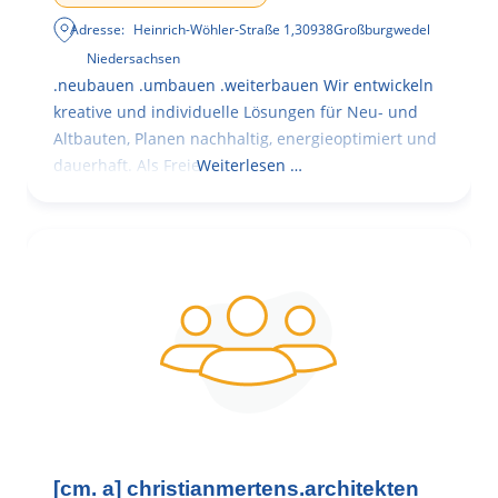
Adresse:
Heinrich-Wöhler-Straße 1
,
30938
Großburgwedel
Niedersachsen
.neubauen .umbauen .weiterbauen Wir entwickeln
kreative und individuelle Lösungen für Neu- und
Altbauten, Planen nachhaltig, energieoptimiert und
dauerhaft. Als Freie
Weiterlesen …
[cm. a] christianmertens.architekten