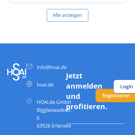
Alle anzeigen
info@hoai.de
Jetzt
anmelden
hoai.de
Login
und
Registrieren
HOAI.de GmbH
profitieren.
Biggleswadestr.
6
63526 Erlensee