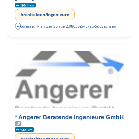
190.4 km
Architekten/Ingenieure
Adresse:
Planitzer Straße 2
,
08056
Zwickau-Süd
Sachsen
* Angerer Beratende Ingenieure GmbH
1.65 km
Architekten/Ingenieure