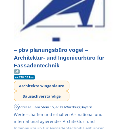
– pbv planungsbüro vogel –
Architektur- und Ingenieurbüro für
Fassadentechnik
178.05 km
Architekten/Ingenieure
Bausachverständige
Adresse:
Am Stein 15
,
97080
Würzburg
Bayern
Werte schaffen und erhalten Als national und
international agierendes Architektur- und
Ingenieurbüro für Fassadentechnik liegt unser