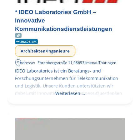
* IDEO Laboratories GmbH –
Innovative
Kommunikationsdienstleistungen
202.78 km
Architekten/Ingenieure
Adresse:
Ehrenbergstraße 11
,
98693
Ilmenau
Thüringen
IDEO Laboratories ist ein Beratungs- und
Forschungsunternehmen für Telekommunikation
und Logistik. Unsere Kunden unterstützten wir
dabei, mit Innovationen und Business-Querdenken
Weiterlesen …