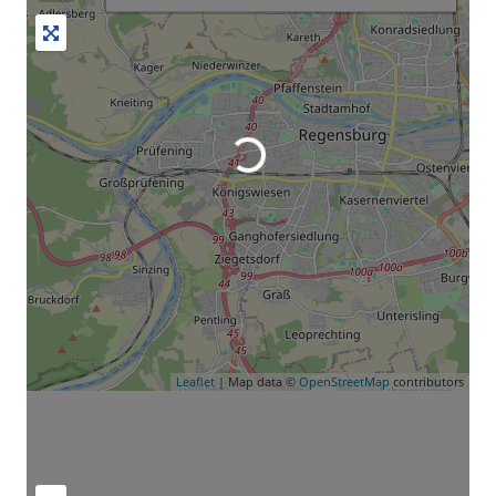
Leaflet
| Map data ©
OpenStreetMap
contributors