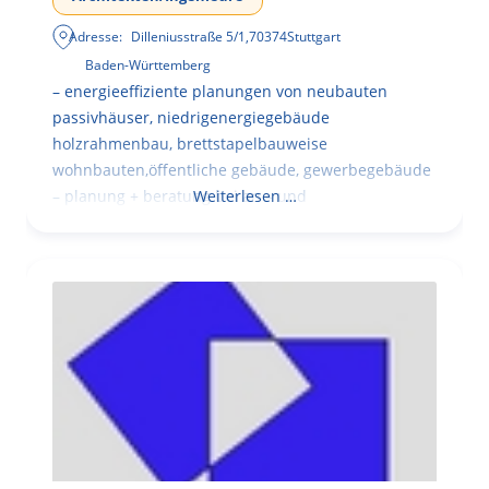
Adresse:
Dilleniusstraße 5/1
,
70374
Stuttgart
Baden-Württemberg
– energieeffiziente planungen von neubauten
passivhäuser, niedrigenergiegebäude
holzrahmenbau, brettstapelbauweise
wohnbauten,öffentliche gebäude, gewerbegebäude
– planung + beratung bei an – und
Weiterlesen …