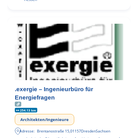
.exergie – Ingenieurbüro für
Energiefragen
254.13 km
Architekten/Ingenieure
Adresse:
Brentanostraße 15
,
01157
Dresden
Sachsen