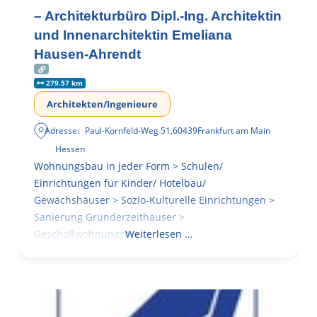
– Architekturbüro Dipl.-Ing. Architektin
und Innenarchitektin Emeliana
Hausen-Ahrendt
279.57 km
Architekten/Ingenieure
Adresse:
Paul-Kornfeld-Weg 51
,
60439
Frankfurt am Main
Hessen
Wohnungsbau in jeder Form > Schulen/
Einrichtungen für Kinder/ Hotelbau/
Gewächshäuser > Sozio-Kulturelle Einrichtungen >
Sanierung Gründerzeithäuser >
Geschoßwohnungsbau
Weiterlesen …