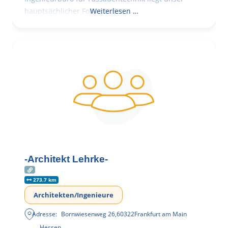
hauptsächlicher Fokus in der
Weiterlesen …
-Architekt Lehrke-
273.7 km
Architekten/Ingenieure
Adresse:
Bornwiesenweg 26
,
60322
Frankfurt am Main
Hessen