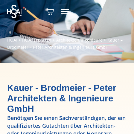
HOAI
>
HOAI Experten
>
Architekten/Ingenieure
>
Kauer –
Brodmeier – Peter Architekten & Ingenieure GmbH
Kauer - Brodmeier - Peter
Architekten & Ingenieure
GmbH
Benötigen Sie einen Sachverständigen, der ein
qualifiziertes Gutachten über Architekten-
oder Ingenieurleistungen oder Honorare