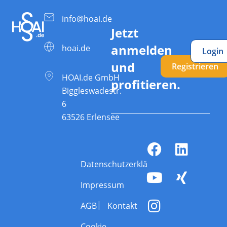
info@hoai.de
Jetzt
anmelden
hoai.de
Login
und
Registrieren
HOAI.de GmbH
profitieren.
Biggleswadestr.
6
63526 Erlensee
Datenschutzerklärung
Impressum
AGB
Kontakt
Cookie-