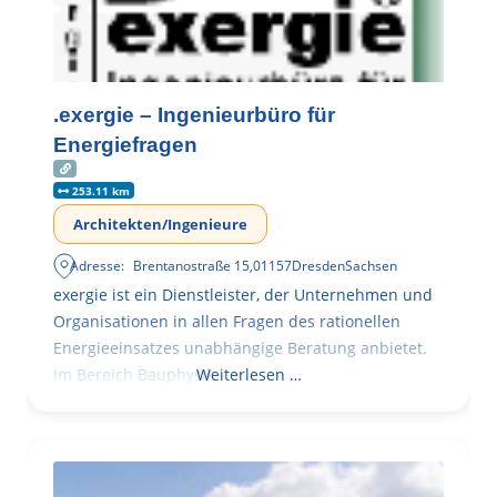
.exergie – Ingenieurbüro für
Energiefragen
253.11 km
Architekten/Ingenieure
Adresse:
Brentanostraße 15
,
01157
Dresden
Sachsen
exergie ist ein Dienstleister, der Unternehmen und
Organisationen in allen Fragen des rationellen
Energieeinsatzes unabhängige Beratung anbietet.
Im Bereich Bauphysik
Weiterlesen …