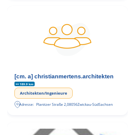
[cm. a] christianmertens.architekten
189.9 km
Architekten/Ingenieure
Adresse:
Planitzer Straße 2
,
08056
Zwickau-Süd
Sachsen