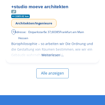
+studio moeve architekten
3385.02 km
Architekten/Ingenieure
Adresse:
Ostparkstarße 37
,
60385
Frankfurt am Main
Hessen
Bürophilosophie – so arbeiten wir Die Ordnung und
die Gestaltung von Räumen bestimmen, wie wir ein
Gebäude wahrnehmen, wie wohl
Weiterlesen …
Alle anzeigen