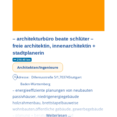
– architekturbüro beate schlüter –
freie architektin, innenarchitektin +
stadtplanerin
210.45 km
Architekten/Ingenieure
Adresse:
Dilleniusstraße 5/1
,
70374
Stuttgart
Baden-Württemberg
– energieeffiziente planungen von neubauten
passivhäuser, niedrigenergiegebäude
holzrahmenbau, brettstapelbauweise
wohnbauten,öffentliche gebäude, gewerbegebäude
– planung + beratung bei an – und
Weiterlesen …