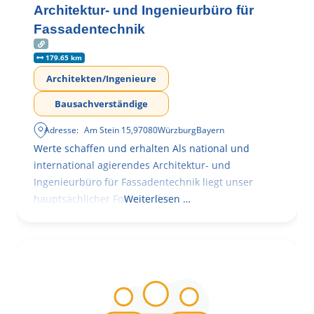
Architektur- und Ingenieurbüro für
Fassadentechnik
179.65 km
Architekten/Ingenieure
Bausachverständige
Adresse:
Am Stein 15
,
97080
Würzburg
Bayern
Werte schaffen und erhalten Als national und
international agierendes Architektur- und
Ingenieurbüro für Fassadentechnik liegt unser
hauptsächlicher Fokus in der
Weiterlesen …