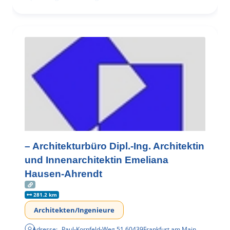
– Architekturbüro Dipl.-Ing. Architektin
und Innenarchitektin Emeliana
Hausen-Ahrendt
281.2 km
Architekten/Ingenieure
Adresse:
Paul-Kornfeld-Weg 51
,
60439
Frankfurt am Main