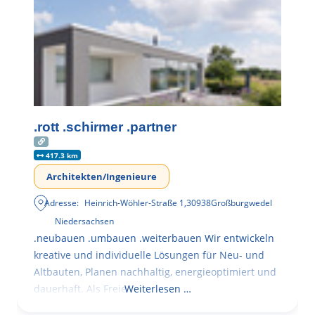
.rott .schirmer .partner
417.3 km
Architekten/Ingenieure
Adresse:
Heinrich-Wöhler-Straße 1
,
30938
Großburgwedel
Niedersachsen
.neubauen .umbauen .weiterbauen Wir entwickeln
kreative und individuelle Lösungen für Neu- und
Altbauten, Planen nachhaltig, energieoptimiert und
dauerhaft. Als Freie
Weiterlesen …