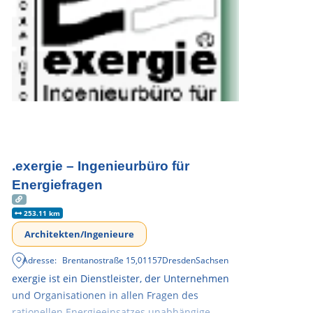
.exergie – Ingenieurbüro für
Energiefragen
253.11 km
Architekten/Ingenieure
Adresse:
Brentanostraße 15
,
01157
Dresden
Sachsen
exergie ist ein Dienstleister, der Unternehmen
und Organisationen in allen Fragen des
rationellen Energieeinsatzes unabhängige