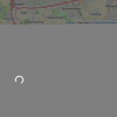
Leaflet
| Map data ©
OpenStreetMap
c
Wird geladen …