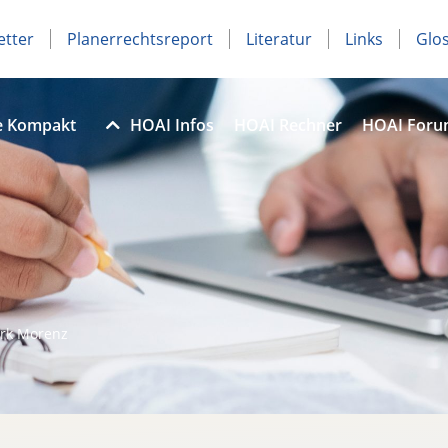
etter
Planerrechtsreport
Literatur
Links
Glo
e Kompakt
HOAI Infos
HOAI Rechner
HOAI For
rk Morenz