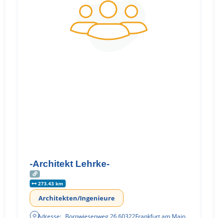
-Architekt Lehrke-
273.43 km
Architekten/Ingenieure
Adresse:
Bornwiesenweg 26
,
60322
Frankfurt am Main