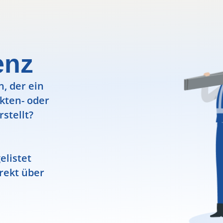
enz
, der ein
ekten- oder
rstellt?
elistet
rekt über