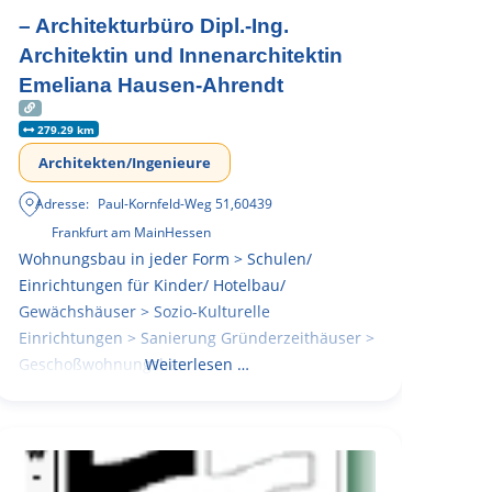
– Architekturbüro Dipl.-Ing.
Architektin und Innenarchitektin
Emeliana Hausen-Ahrendt
279.29 km
Architekten/Ingenieure
Adresse:
Paul-Kornfeld-Weg 51
,
60439
Frankfurt am Main
Hessen
Wohnungsbau in jeder Form > Schulen/
Einrichtungen für Kinder/ Hotelbau/
Gewächshäuser > Sozio-Kulturelle
Einrichtungen > Sanierung Gründerzeithäuser >
Geschoßwohnungsbau
Weiterlesen …