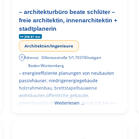
– architekturbüro beate schlüter –
freie architektin, innenarchitektin +
stadtplanerin
208.81 km
Architekten/Ingenieure
Adresse:
Dilleniusstraße 5/1
,
70374
Stuttgart
Baden-Württemberg
– energieeffiziente planungen von neubauten
passivhäuser, niedrigenergiegebäude
holzrahmenbau, brettstapelbauweise
wohnbauten,öffentliche gebäude,
gewerbegebäude – planung + beratung bei an –
Weiterlesen …
und