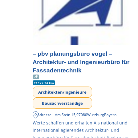
– pbv planungsbüro vogel –
Architektur- und Ingenieurbüro für
Fassadentechnik
177.74 km
Architekten/Ingenieure
Bausachverständige
Adresse:
Am Stein 15
,
97080
Würzburg
Bayern
Werte schaffen und erhalten Als national und
international agierendes Architektur- und
Ingenieurbüro für Fassadentechnik liegt unser