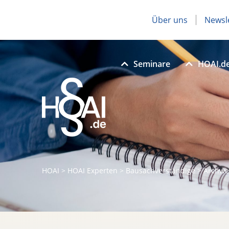
Über uns
Newsl
Seminare
HOAI.d
HOAI
>
HOAI Experten
>
Bausachverständige
>
Archwe