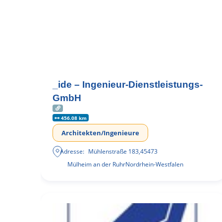
_ide – Ingenieur-Dienstleistungs-
GmbH
456.08 km
Architekten/Ingenieure
Adresse:
Mühlenstraße 183
,
45473
Mülheim an der Ruhr
Nordrhein-Westfalen