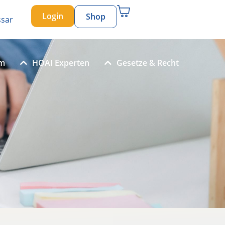
Login
Shop
ssar
um
HOAI Experten
Gesetze & Recht