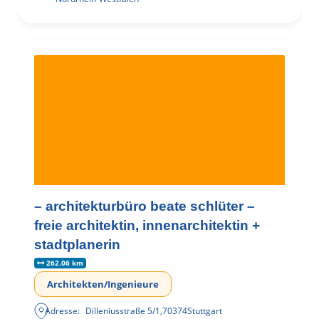
– architekturbüro beate schlüter –
freie architektin, innenarchitektin +
stadtplanerin
262.06 km
Architekten/Ingenieure
Adresse:
Dilleniusstraße 5/1
,
70374
Stuttgart