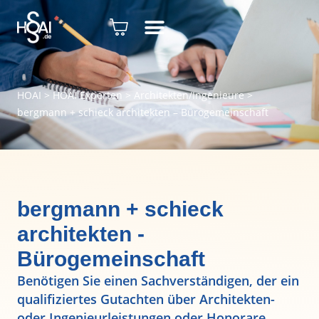
HOAI
>
HOAI Experten
>
Architekten/Ingenieure
>
bergmann + schieck architekten – Bürogemeinschaft
bergmann + schieck
architekten -
Bürogemeinschaft
Benötigen Sie einen Sachverständigen, der ein
qualifiziertes Gutachten über Architekten-
oder Ingenieurleistungen oder Honorare