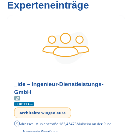
Experteneinträge
_ide – Ingenieur-Dienstleistungs-
GmbH
82.21 km
Architekten/Ingenieure
Adresse:
Mühlenstraße 183
,
45473
Mülheim an der Ruhr
Nordrhein-Westfalen