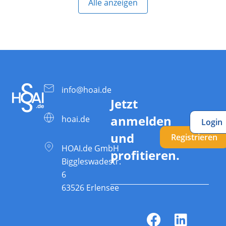
Alle anzeigen
info@hoai.de
Jetzt
anmelden
hoai.de
Login
und
Registrieren
HOAI.de GmbH
profitieren.
Biggleswadestr.
6
63526 Erlensee