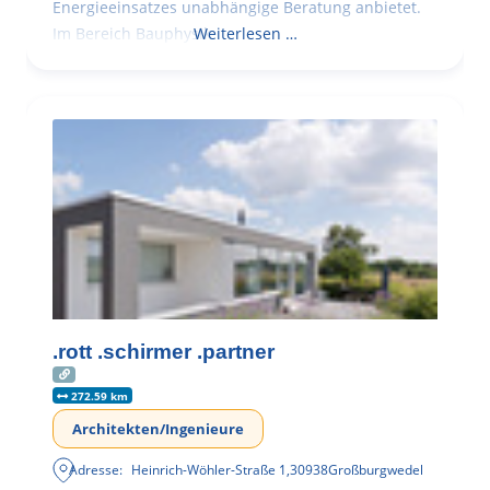
Energieeinsatzes unabhängige Beratung anbietet.
Im Bereich Bauphysik
Weiterlesen …
.rott .schirmer .partner
272.59 km
Architekten/Ingenieure
Adresse:
Heinrich-Wöhler-Straße 1
,
30938
Großburgwedel