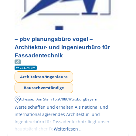
– pbv planungsbüro vogel –
Architektur- und Ingenieurbüro für
Fassadentechnik
224.74 km
Architekten/Ingenieure
Bausachverständige
Adresse:
Am Stein 15
,
97080
Würzburg
Bayern
Werte schaffen und erhalten Als national und
international agierendes Architektur- und
Ingenieurbüro für Fassadentechnik liegt unser
hauptsächlicher Fokus in der
Weiterlesen …