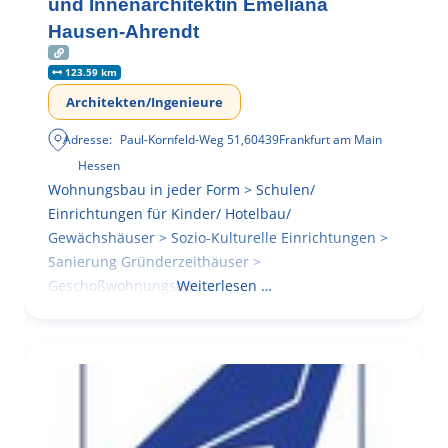
und Innenarchitektin Emeliana
Hausen-Ahrendt
123.59 km
Architekten/Ingenieure
Adresse:
Paul-Kornfeld-Weg 51
,
60439
Frankfurt am Main
Hessen
Wohnungsbau in jeder Form > Schulen/
Einrichtungen für Kinder/ Hotelbau/
Gewächshäuser > Sozio-Kulturelle Einrichtungen >
Sanierung Gründerzeithäuser >
Geschoßwohnungsbau
Weiterlesen …