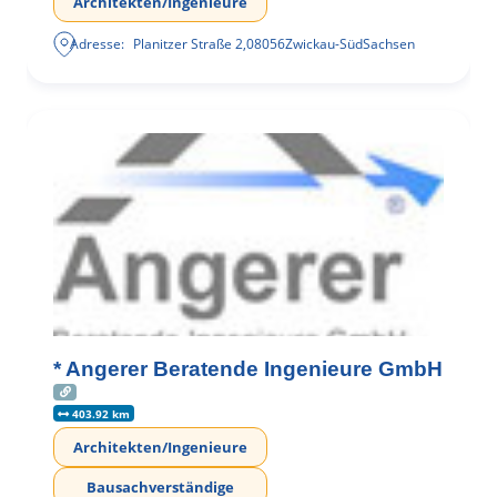
Architekten/Ingenieure
Adresse:
Planitzer Straße 2
,
08056
Zwickau-Süd
Sachsen
* Angerer Beratende Ingenieure GmbH
403.92 km
Architekten/Ingenieure
Bausachverständige