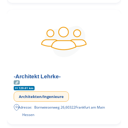
-Architekt Lehrke-
129.61 km
Architekten/Ingenieure
Adresse:
Bornwiesenweg 26
,
60322
Frankfurt am Main
Hessen