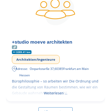
+studio moeve architekten
3289.41 km
Architekten/Ingenieure
Adresse:
Ostparkstarße 37
,
60385
Frankfurt am Main
Hessen
Bürophilosophie – so arbeiten wir Die Ordnung und
die Gestaltung von Räumen bestimmen, wie wir ein
Gebäude wahrnehmen, wie wohl
Weiterlesen …