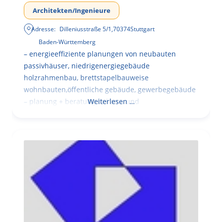
Architekten/Ingenieure
Adresse:
Dilleniusstraße 5/1
,
70374
Stuttgart
Baden-Württemberg
– energieeffiziente planungen von neubauten
passivhäuser, niedrigenergiegebäude
holzrahmenbau, brettstapelbauweise
wohnbauten,öffentliche gebäude, gewerbegebäude
– planung + beratung bei an – und
Weiterlesen …