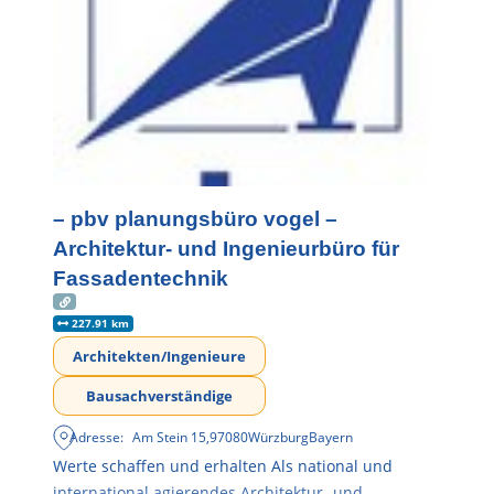
– pbv planungsbüro vogel –
Architektur- und Ingenieurbüro für
Fassadentechnik
227.91 km
Architekten/Ingenieure
Bausachverständige
Adresse:
Am Stein 15
,
97080
Würzburg
Bayern
Werte schaffen und erhalten Als national und
international agierendes Architektur- und