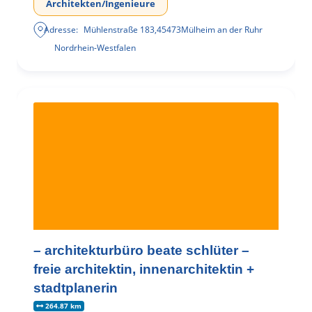
Architekten/Ingenieure
Adresse:
Mühlenstraße 183
,
45473
Mülheim an der Ruhr
Nordrhein-Westfalen
– architekturbüro beate schlüter –
freie architektin, innenarchitektin +
stadtplanerin
264.87 km