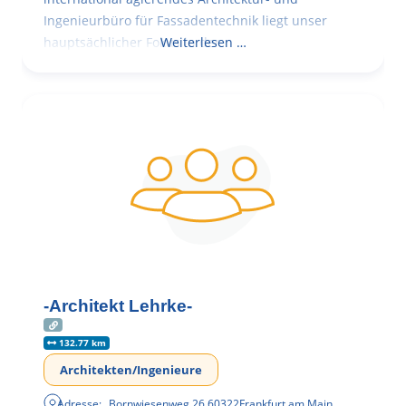
Ingenieurbüro für Fassadentechnik liegt unser
hauptsächlicher Fokus in der
Weiterlesen …
-Architekt Lehrke-
132.77 km
Architekten/Ingenieure
Adresse:
Bornwiesenweg 26
,
60322
Frankfurt am Main