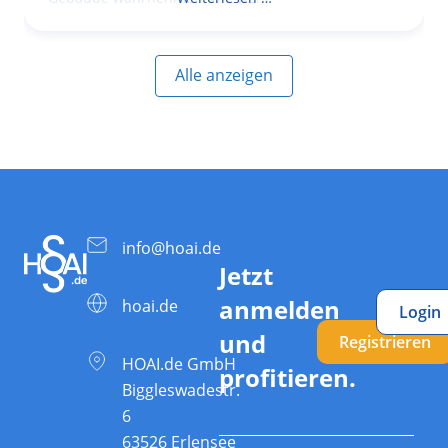
Alle anzeigen
info@hoai.de
Jetzt
anmelden
hoai.de
Login
und
Registrieren
HOAI.de GmbH
profitieren.
Biggleswadestr.
6
63526 Erlensee