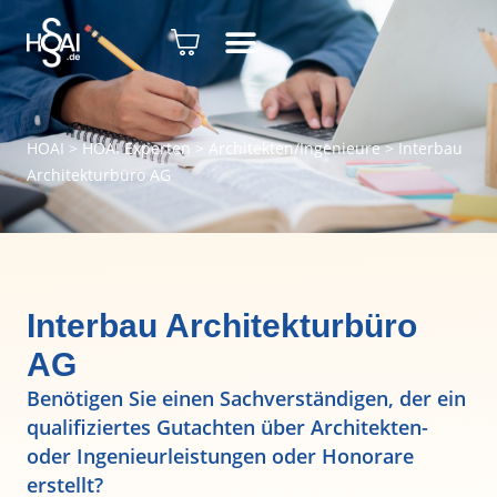
HOAI
>
HOAI Experten
>
Architekten/Ingenieure
>
Interbau
Architekturbüro AG
Interbau Architekturbüro
AG
Benötigen Sie einen Sachverständigen, der ein
qualifiziertes Gutachten über Architekten-
oder Ingenieurleistungen oder Honorare
erstellt?