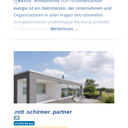
Adresse:
Brentanostraße 15
,
01157
Dresden
Sachsen
exergie ist ein Dienstleister, der Unternehmen und
Organisationen in allen Fragen des rationellen
Energieeinsatzes unabhängige Beratung anbietet.
Im Bereich Bauphysik
Weiterlesen …
.rott .schirmer .partner
273.55 km