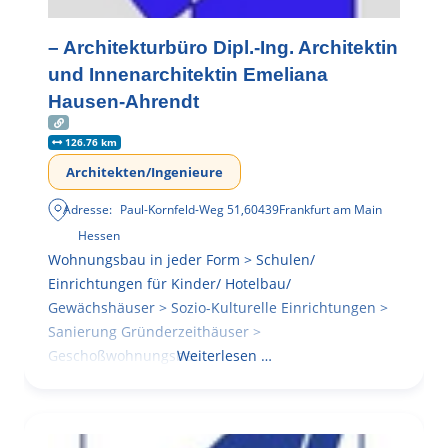
– Architekturbüro Dipl.-Ing. Architektin
und Innenarchitektin Emeliana
Hausen-Ahrendt
126.76 km
Architekten/Ingenieure
Adresse:
Paul-Kornfeld-Weg 51
,
60439
Frankfurt am Main
Hessen
Wohnungsbau in jeder Form > Schulen/
Einrichtungen für Kinder/ Hotelbau/
Gewächshäuser > Sozio-Kulturelle Einrichtungen >
Sanierung Gründerzeithäuser >
Geschoßwohnungsbau
Weiterlesen …