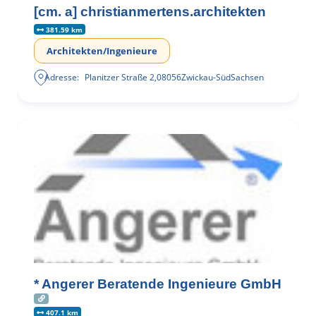
[cm. a] christianmertens.architekten
381.59 km
Architekten/Ingenieure
Adresse:
Planitzer Straße 2
,
08056
Zwickau-Süd
Sachsen
* Angerer Beratende Ingenieure GmbH
407.1 km