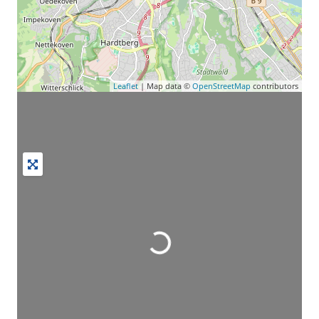
Leaflet
| Map data ©
OpenStreetMap
contributors
Wird geladen …