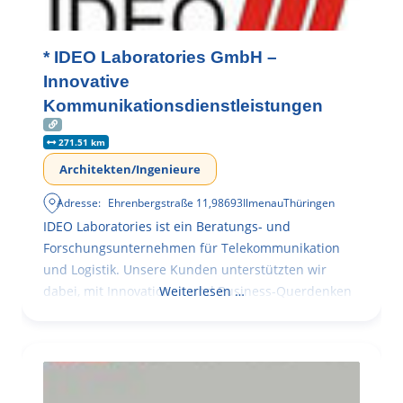
* IDEO Laboratories GmbH –
Innovative
Kommunikationsdienstleistungen
271.51 km
Architekten/Ingenieure
Adresse:
Ehrenbergstraße 11
,
98693
Ilmenau
Thüringen
IDEO Laboratories ist ein Beratungs- und
Forschungsunternehmen für Telekommunikation
und Logistik. Unsere Kunden unterstützten wir
dabei, mit Innovationen und Business-Querdenken
Weiterlesen …