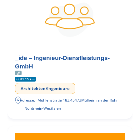
_ide – Ingenieur-Dienstleistungs-
GmbH
81.15 km
Architekten/Ingenieure
Adresse:
Mühlenstraße 183
,
45473
Mülheim an der Ruhr
Nordrhein-Westfalen