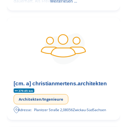
dauerhaft. Als Freie
Weiterlesen …
[cm. a] christianmertens.architekten
379.65 km
Architekten/Ingenieure
Adresse:
Planitzer Straße 2
,
08056
Zwickau-Süd
Sachsen