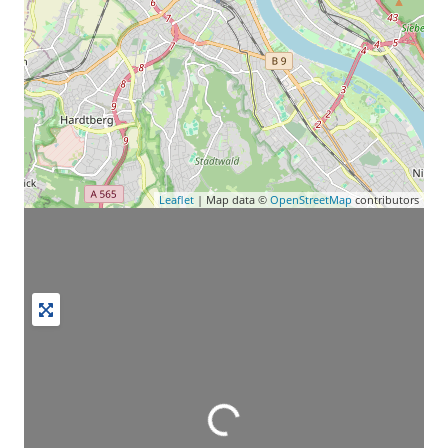
Leaflet
| Map data ©
OpenStreetMap
contributors