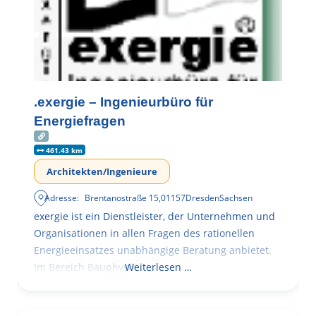
.exergie – Ingenieurbüro für
Energiefragen
461.43 km
Architekten/Ingenieure
Adresse:
Brentanostraße 15
,
01157
Dresden
Sachsen
exergie ist ein Dienstleister, der Unternehmen und
Organisationen in allen Fragen des rationellen
Energieeinsatzes unabhängige Beratung anbietet.
Im Bereich Bauphysik
Weiterlesen …