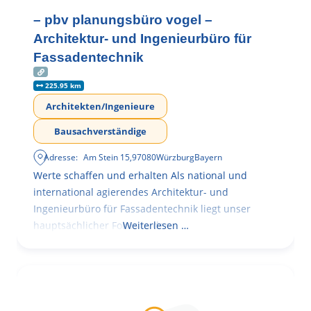
– pbv planungsbüro vogel –
Architektur- und Ingenieurbüro für
Fassadentechnik
225.95 km
Architekten/Ingenieure
Bausachverständige
Adresse:
Am Stein 15
,
97080
Würzburg
Bayern
Werte schaffen und erhalten Als national und
international agierendes Architektur- und
Ingenieurbüro für Fassadentechnik liegt unser
hauptsächlicher Fokus in der
Weiterlesen …