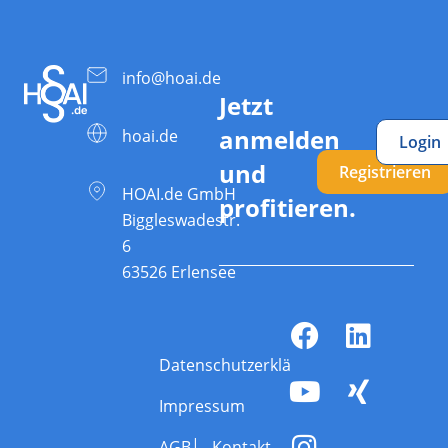
info@hoai.de
Jetzt
anmelden
hoai.de
Login
und
Registrieren
HOAI.de GmbH
profitieren.
Biggleswadestr.
6
63526 Erlensee
Datenschutzerklärung
Impressum
AGB
Kontakt