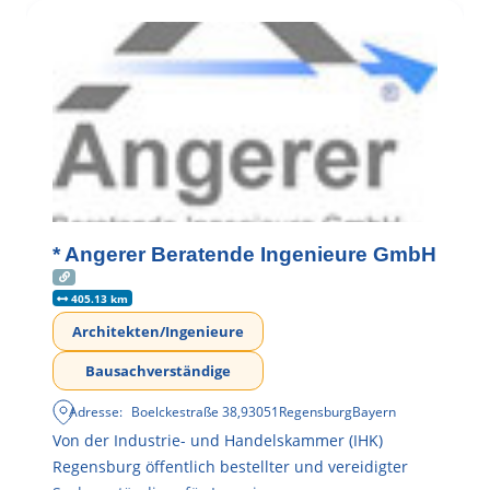
* Angerer Beratende Ingenieure GmbH
405.13 km
Architekten/Ingenieure
Bausachverständige
Adresse:
Boelckestraße 38
,
93051
Regensburg
Bayern
Von der Industrie- und Handelskammer (IHK)
Regensburg öffentlich bestellter und vereidigter