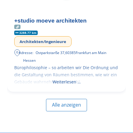
+studio moeve architekten
3288.77 km
Architekten/Ingenieure
Adresse:
Ostparkstarße 37
,
60385
Frankfurt am Main
Hessen
Bürophilosophie – so arbeiten wir Die Ordnung und
die Gestaltung von Räumen bestimmen, wie wir ein
Gebäude wahrnehmen, wie wohl
Weiterlesen …
Alle anzeigen