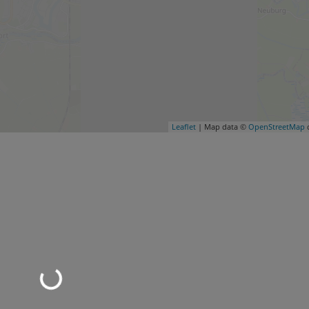
Leaflet
| Map data ©
OpenStreetMap
c