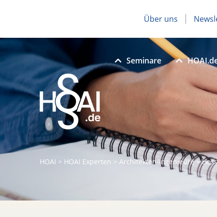
Über uns
Newsl
Seminare
HOAI.d
HOAI
>
HOAI Experten
>
Architekten/Ingenieure
>
Hes