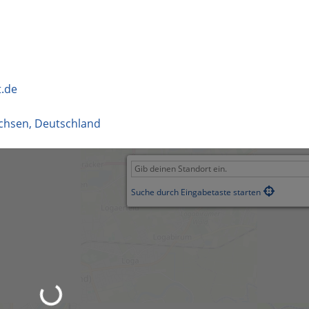
.de
chsen
,
Deutschland
Suche durch Eingabetaste starten