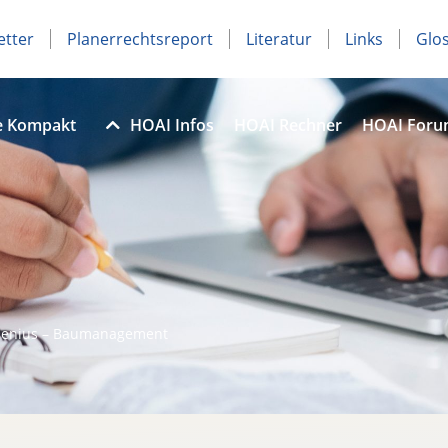
etter
Planerrechtsreport
Literatur
Links
Glo
e Kompakt
HOAI Infos
HOAI Rechner
HOAI For
senius – Baumanagement