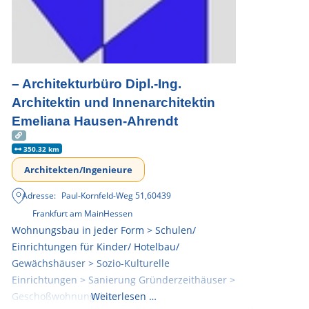
– Architekturbüro Dipl.-Ing.
Architektin und Innenarchitektin
Emeliana Hausen-Ahrendt
350.32 km
Architekten/Ingenieure
Adresse:
Paul-Kornfeld-Weg 51
,
60439
Frankfurt am Main
Hessen
Wohnungsbau in jeder Form > Schulen/
Einrichtungen für Kinder/ Hotelbau/
Gewächshäuser > Sozio-Kulturelle
Einrichtungen > Sanierung Gründerzeithäuser >
Geschoßwohnungsbau
Weiterlesen …