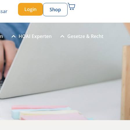
Login
Shop
ssar
um
HOAI Experten
Gesetze & Recht