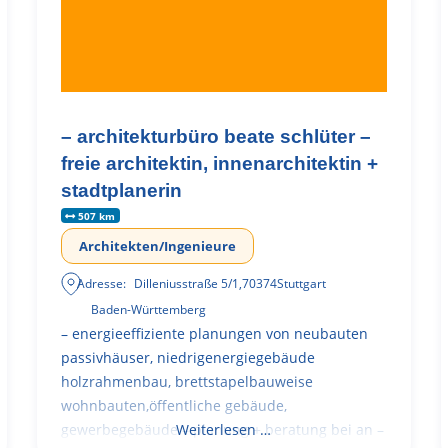
– architekturbüro beate schlüter –
freie architektin, innenarchitektin +
stadtplanerin
507 km
Architekten/Ingenieure
Adresse:
Dilleniusstraße 5/1
,
70374
Stuttgart
Baden-Württemberg
– energieeffiziente planungen von neubauten
passivhäuser, niedrigenergiegebäude
holzrahmenbau, brettstapelbauweise
wohnbauten,öffentliche gebäude,
gewerbegebäude – planung + beratung bei an –
Weiterlesen …