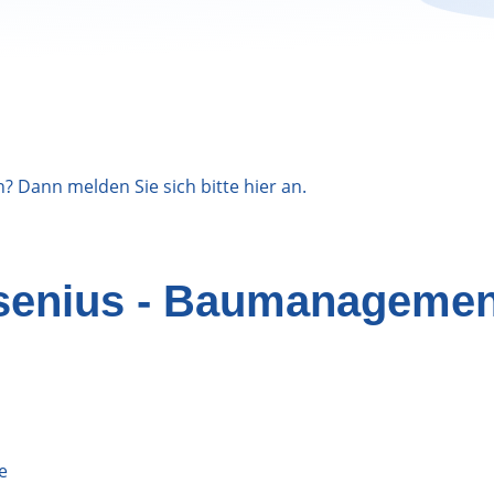
n? Dann melden Sie sich bitte
hier
an.
senius - Baumanagemen
e