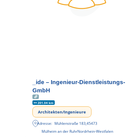
_ide – Ingenieur-Dienstleistungs-
GmbH
201.04 km
Architekten/Ingenieure
Adresse:
Mühlenstraße 183
,
45473
Mülheim an der Ruhr
Nordrhein-Westfalen