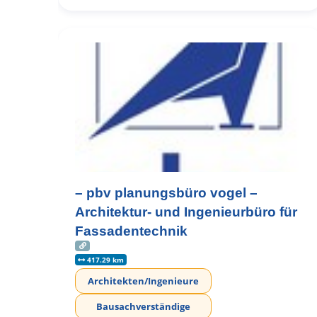
– pbv planungsbüro vogel –
Architektur- und Ingenieurbüro für
Fassadentechnik
417.29 km
Architekten/Ingenieure
Bausachverständige