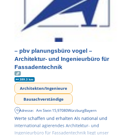
– pbv planungsbüro vogel –
Architektur- und Ingenieurbüro für
Fassadentechnik
389.3 km
Architekten/Ingenieure
Bausachverständige
Adresse:
Am Stein 15
,
97080
Würzburg
Bayern
Werte schaffen und erhalten Als national und
international agierendes Architektur- und
Ingenieurbüro für Fassadentechnik liegt unser