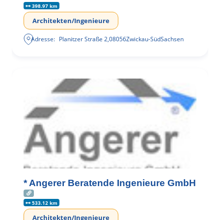
398.97 km
Architekten/Ingenieure
Adresse:
Planitzer Straße 2
,
08056
Zwickau-Süd
Sachsen
* Angerer Beratende Ingenieure GmbH
533.12 km
Architekten/Ingenieure