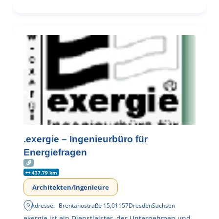
.exergie – Ingenieurbüro für
Energiefragen
437.79 km
Architekten/Ingenieure
Adresse:
Brentanostraße 15
,
01157
Dresden
Sachsen
exergie ist ein Dienstleister, der Unternehmen und