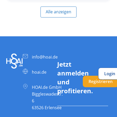
Alle anzeigen
info@hoai.de
Jetzt
anmelden
hoai.de
Login
und
Registrieren
HOAI.de GmbH
profitieren.
Biggleswadestr.
6
63526 Erlensee