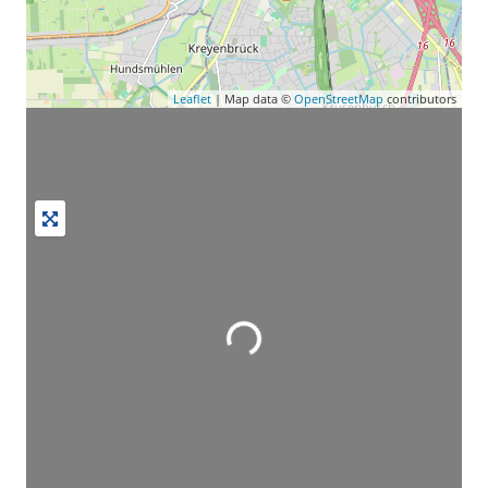
Leaflet
| Map data ©
OpenStreetMap
contributors
Wird geladen …