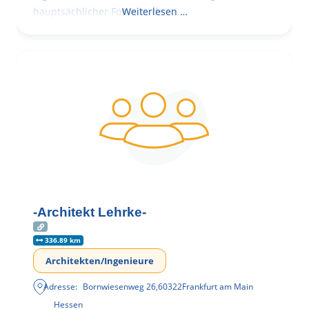
hauptsächlicher Fokus in der
Weiterlesen …
-Architekt Lehrke-
336.89 km
Architekten/Ingenieure
Adresse:
Bornwiesenweg 26
,
60322
Frankfurt am Main
Hessen