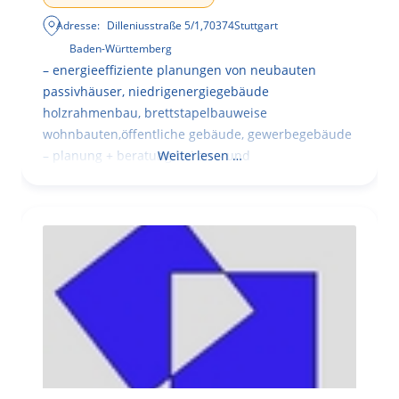
Adresse:
Dilleniusstraße 5/1
,
70374
Stuttgart
Baden-Württemberg
– energieeffiziente planungen von neubauten
passivhäuser, niedrigenergiegebäude
holzrahmenbau, brettstapelbauweise
wohnbauten,öffentliche gebäude, gewerbegebäude
– planung + beratung bei an – und
Weiterlesen …