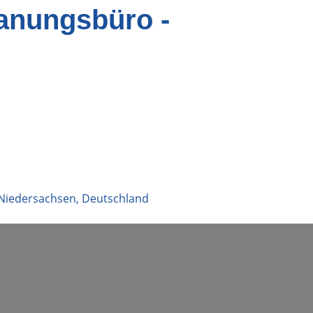
lanungsbüro -
Niedersachsen
,
Deutschland
Suche durch Eingabetaste starten