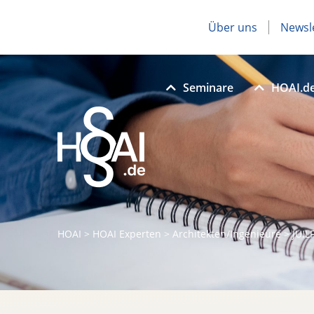
Über uns
Newsl
Seminare
HOAI.d
HOAI
>
HOAI Experten
>
Architekten/Ingenieure
>
JUIL