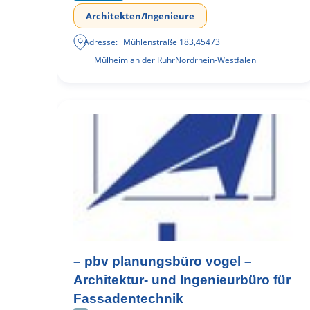
Architekten/Ingenieure
Adresse:
Mühlenstraße 183
,
45473
Mülheim an der Ruhr
Nordrhein-Westfalen
– pbv planungsbüro vogel –
Architektur- und Ingenieurbüro für
Fassadentechnik