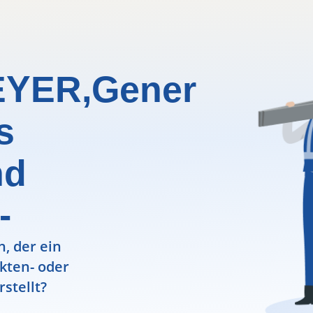
EYER,Gener
s
nd
-
, der ein
ekten- oder
rstellt?