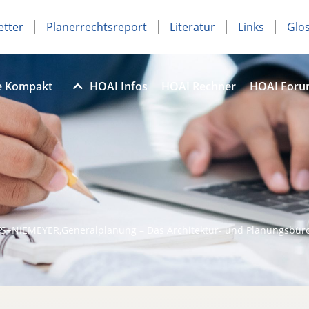
etter
Planerrechtsreport
Literatur
Links
Glo
e Kompakt
HOAI Infos
HOAI Rechner
HOAI For
FS+NIEMEYER,Generalplanung – Das Architektur- und Planungsbüro