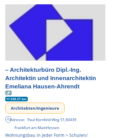
– Architekturbüro Dipl.-Ing.
Architektin und Innenarchitektin
Emeliana Hausen-Ahrendt
338.27 km
Architekten/Ingenieure
Adresse:
Paul-Kornfeld-Weg 51
,
60439
Frankfurt am Main
Hessen
Wohnungsbau in jeder Form > Schulen/