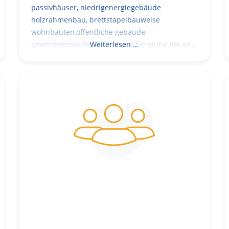
passivhäuser, niedrigenergiegebäude
holzrahmenbau, brettstapelbauweise
wohnbauten,öffentliche gebäude,
gewerbegebäude – planung + beratung bei an –
Weiterlesen …
und