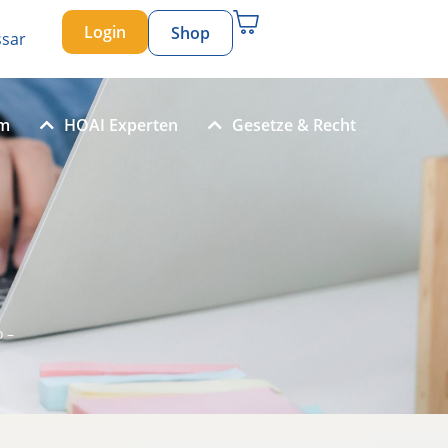
Login
Shop
ssar
um
HOAI Experten
Gesetze & Recht
 –