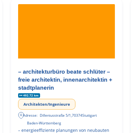
– architekturbüro beate schlüter –
freie architektin, innenarchitektin +
stadtplanerin
492.72 km
Architekten/Ingenieure
Adresse:
Dilleniusstraße 5/1
,
70374
Stuttgart
Baden-Württemberg
– energieeffiziente planungen von neubauten