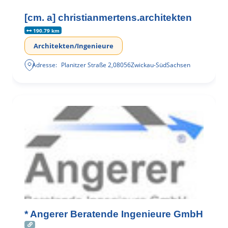
[cm. a] christianmertens.architekten
190.79 km
Architekten/Ingenieure
Adresse:
Planitzer Straße 2
,
08056
Zwickau-Süd
Sachsen
* Angerer Beratende Ingenieure GmbH