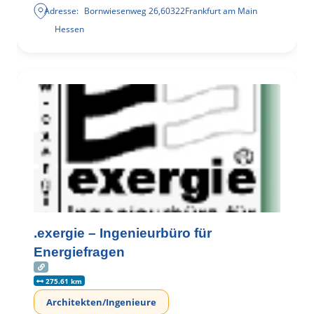
Adresse:
Bornwiesenweg 26
,
60322
Frankfurt am Main
Hessen
.exergie – Ingenieurbüro für
Energiefragen
275.61 km
Architekten/Ingenieure