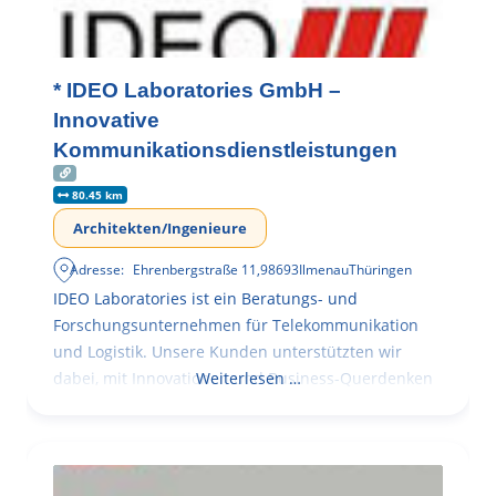
* IDEO Laboratories GmbH –
Innovative
Kommunikationsdienstleistungen
80.45 km
Architekten/Ingenieure
Adresse:
Ehrenbergstraße 11
,
98693
Ilmenau
Thüringen
IDEO Laboratories ist ein Beratungs- und
Forschungsunternehmen für Telekommunikation
und Logistik. Unsere Kunden unterstützten wir
dabei, mit Innovationen und Business-Querdenken
Weiterlesen …