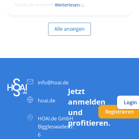
Gebäude wahrnehmen, wie wohl
Weiterlesen …
Alle anzeigen
info@hoai.de
Jetzt
anmelden
hoai.de
Login
und
Registrieren
HOAI.de GmbH
profitieren.
Biggleswadestr.
6