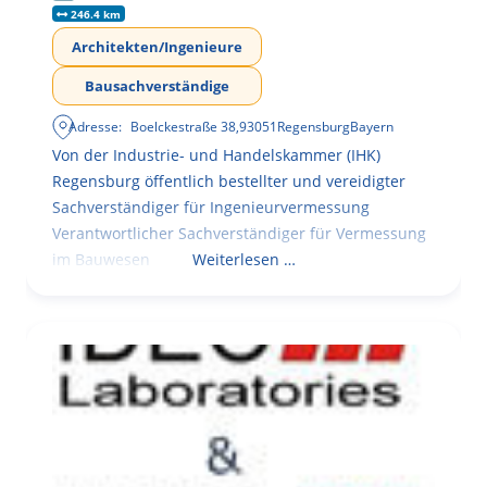
246.4 km
Architekten/Ingenieure
Bausachverständige
Adresse:
Boelckestraße 38
,
93051
Regensburg
Bayern
Von der Industrie- und Handelskammer (IHK)
Regensburg öffentlich bestellter und vereidigter
Sachverständiger für Ingenieurvermessung
Verantwortlicher Sachverständiger für Vermessung
im Bauwesen
Weiterlesen …