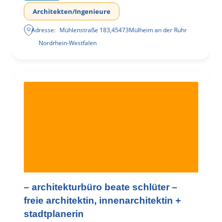
Architekten/Ingenieure
Adresse:
Mühlenstraße 183
,
45473
Mülheim an der Ruhr
Nordrhein-Westfalen
– architekturbüro beate schlüter –
freie architektin, innenarchitektin +
stadtplanerin