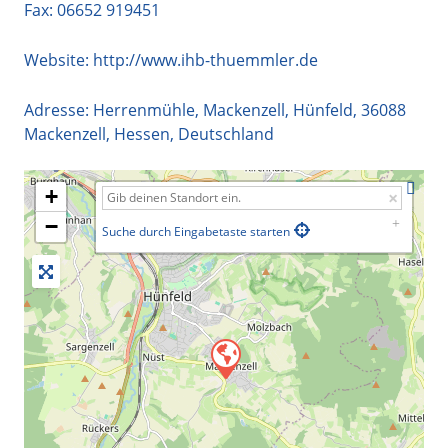
Fax: 06652 919451
Website:
http://www.ihb-thuemmler.de
Adresse:
Herrenmühle, Mackenzell, Hünfeld
,
36088
Mackenzell
,
Hessen
,
Deutschland
+
−
Suche durch Eingabetaste starten