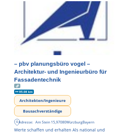
– pbv planungsbüro vogel –
Architektur- und Ingenieurbüro für
Fassadentechnik
95.08 km
Architekten/Ingenieure
Bausachverständige
Adresse:
Am Stein 15
,
97080
Würzburg
Bayern
Werte schaffen und erhalten Als national und