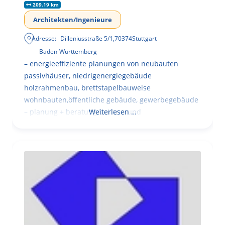
209.19 km
Architekten/Ingenieure
Adresse:
Dilleniusstraße 5/1
,
70374
Stuttgart
Baden-Württemberg
– energieeffiziente planungen von neubauten
passivhäuser, niedrigenergiegebäude
holzrahmenbau, brettstapelbauweise
wohnbauten,öffentliche gebäude, gewerbegebäude
– planung + beratung bei an – und
Weiterlesen …