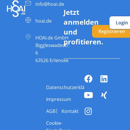
info@hoai.de
Jetzt
anmelden
hoai.de
Login
und
Registrieren
HOAI.de GmbH
profitieren.
Biggleswadestr.
6
63526 Erlensee
Datenschutzerklärung
Impressum
AGB
Kontakt
Cookie-