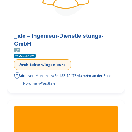
_ide – Ingenieur-Dienstleistungs-
GmbH
220.37 km
Architekten/Ingenieure
Adresse:
Mühlenstraße 183
,
45473
Mülheim an der Ruhr
Nordrhein-Westfalen