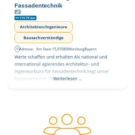
Fassadentechnik
115.75 km
Architekten/Ingenieure
Bausachverständige
Adresse:
Am Stein 15
,
97080
Würzburg
Bayern
Werte schaffen und erhalten Als national und
international agierendes Architektur- und
Ingenieurbüro für Fassadentechnik liegt unser
hauptsächlicher Fokus in der
Weiterlesen …