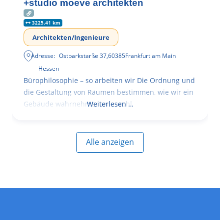
+studio moeve architekten
3225.41 km
Architekten/Ingenieure
Adresse:
Ostparkstarße 37
,
60385
Frankfurt am Main
Hessen
Bürophilosophie – so arbeiten wir Die Ordnung und
die Gestaltung von Räumen bestimmen, wie wir ein
Gebäude wahrnehmen, wie wohl
Weiterlesen …
Alle anzeigen