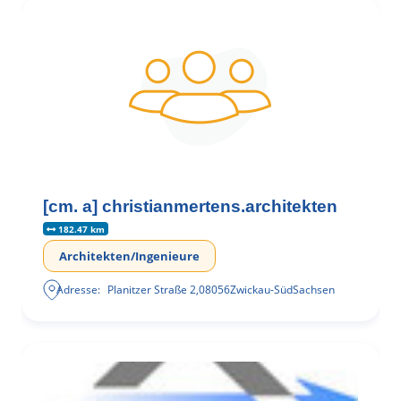
[cm. a] christianmertens.architekten
182.47 km
Architekten/Ingenieure
Adresse:
Planitzer Straße 2
,
08056
Zwickau-Süd
Sachsen