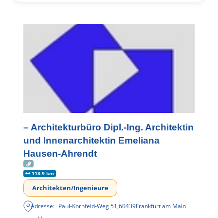
– Architekturbüro Dipl.-Ing. Architektin
und Innenarchitektin Emeliana
Hausen-Ahrendt
118.9 km
Architekten/Ingenieure
Adresse:
Paul-Kornfeld-Weg 51
,
60439
Frankfurt am Main