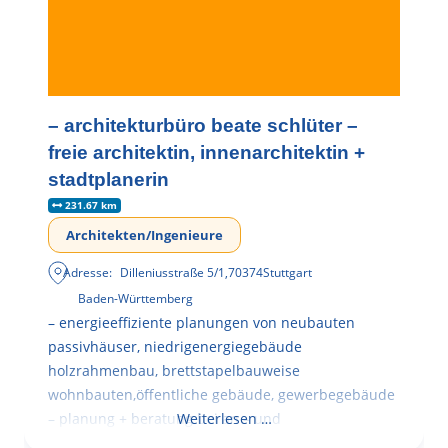
– architekturbüro beate schlüter –
freie architektin, innenarchitektin +
stadtplanerin
231.67 km
Architekten/Ingenieure
Adresse:
Dilleniusstraße 5/1
,
70374
Stuttgart
Baden-Württemberg
– energieeffiziente planungen von neubauten
passivhäuser, niedrigenergiegebäude
holzrahmenbau, brettstapelbauweise
wohnbauten,öffentliche gebäude, gewerbegebäude
– planung + beratung bei an – und
Weiterlesen …