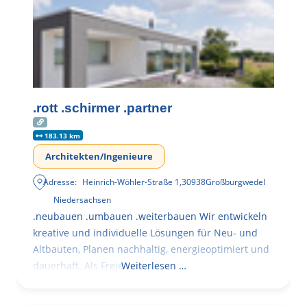
.rott .schirmer .partner
183.13 km
Architekten/Ingenieure
Adresse:
Heinrich-Wöhler-Straße 1
,
30938
Großburgwedel
Niedersachsen
.neubauen .umbauen .weiterbauen Wir entwickeln
kreative und individuelle Lösungen für Neu- und
Altbauten, Planen nachhaltig, energieoptimiert und
dauerhaft. Als Freie
Weiterlesen …