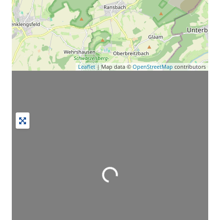
Leaflet
| Map data ©
OpenStreetMap
contributors
Wird geladen …