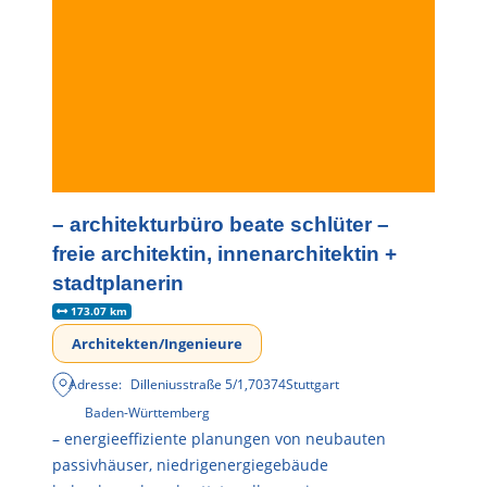
– architekturbüro beate schlüter –
freie architektin, innenarchitektin +
stadtplanerin
173.07 km
Architekten/Ingenieure
Adresse:
Dilleniusstraße 5/1
,
70374
Stuttgart
Baden-Württemberg
– energieeffiziente planungen von neubauten
passivhäuser, niedrigenergiegebäude