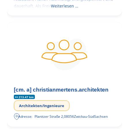
dauerhaft. Als Freie
Weiterlesen …
[cm. a] christianmertens.architekten
213.47 km
Architekten/Ingenieure
Adresse:
Planitzer Straße 2
,
08056
Zwickau-Süd
Sachsen