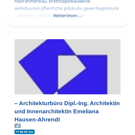
holzrahmenbau, brettstapelbauweise
wohnbauten,öffentliche gebäude, gewerbegebäude
– planung + beratung bei an – und
Weiterlesen …
– Architekturbüro Dipl.-Ing. Architektin
und Innenarchitektin Emeliana
Hausen-Ahrendt
68.05 km