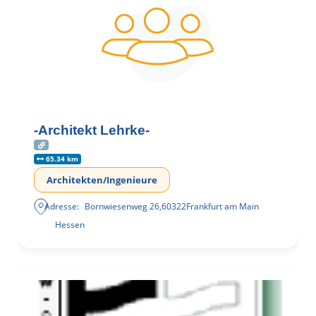
-Architekt Lehrke-
65.34 km
Architekten/Ingenieure
Adresse:
Bornwiesenweg 26
,
60322
Frankfurt am Main
Hessen