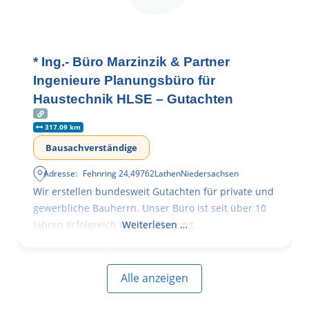
* Ing.- Büro Marzinzik & Partner
Ingenieure Planungsbüro für
Haustechnik HLSE – Gutachten
317.09 km
Bausachverständige
Adresse:
Fehnring 24
,
49762
Lathen
Niedersachsen
Wir erstellen bundesweit Gutachten für private und
gewerbliche Bauherrn. Unser Büro ist seit über 10
Jahren erfolgreich mit der Planung,
Weiterlesen …
Alle anzeigen