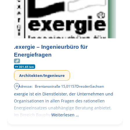
.exergie – Ingenieurbüro für
Energiefragen
301.65 km
Architekten/Ingenieure
Adresse:
Brentanostraße 15
,
01157
Dresden
Sachsen
exergie ist ein Dienstleister, der Unternehmen und
Organisationen in allen Fragen des rationellen
Energieeinsatzes unabhängige Beratung anbietet.
Im Bereich Bauphysik
Weiterlesen …