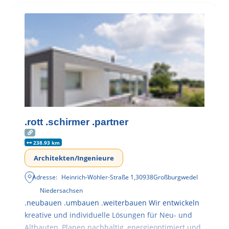
.rott .schirmer .partner
238.93 km
Architekten/Ingenieure
Adresse:
Heinrich-Wöhler-Straße 1
,
30938
Großburgwedel
Niedersachsen
.neubauen .umbauen .weiterbauen Wir entwickeln
kreative und individuelle Lösungen für Neu- und
Altbauten, Planen nachhaltig, energieoptimiert und