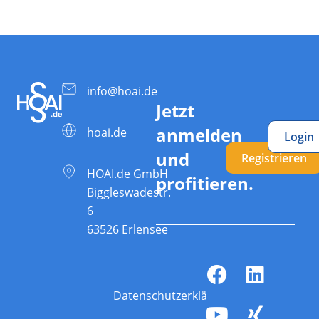
info@hoai.de
Jetzt
anmelden
hoai.de
Login
und
Registrieren
HOAI.de GmbH
profitieren.
Biggleswadestr.
6
63526 Erlensee
Datenschutzerklärung