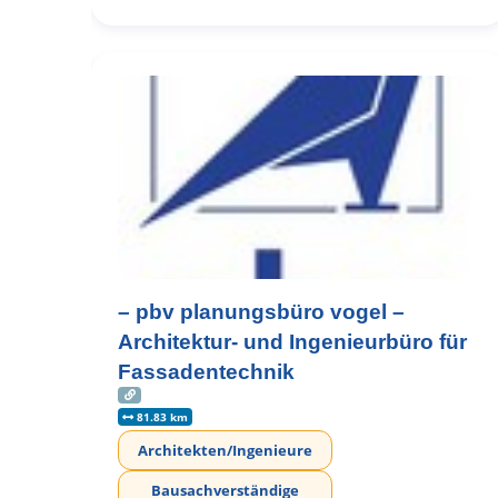
– pbv planungsbüro vogel –
Architektur- und Ingenieurbüro für
Fassadentechnik
81.83 km
Architekten/Ingenieure
Bausachverständige