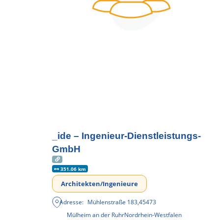
_ide – Ingenieur-Dienstleistungs-
GmbH
351.06 km
Architekten/Ingenieure
Adresse:
Mühlenstraße 183
,
45473
Mülheim an der Ruhr
Nordrhein-Westfalen