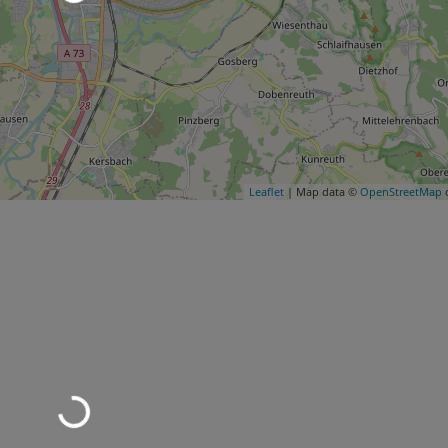
Leaflet
| Map data ©
OpenStreetMap
c