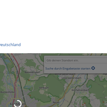
eutschland
Suche durch Eingabetaste starten