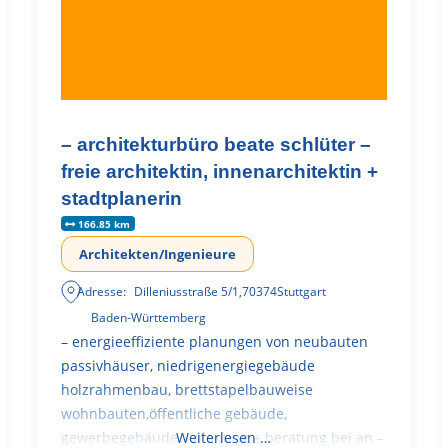
– architekturbüro beate schlüter –
freie architektin, innenarchitektin +
stadtplanerin
166.85 km
Architekten/Ingenieure
Adresse:
Dilleniusstraße 5/1
,
70374
Stuttgart
Baden-Württemberg
– energieeffiziente planungen von neubauten
passivhäuser, niedrigenergiegebäude
holzrahmenbau, brettstapelbauweise
wohnbauten,öffentliche gebäude,
gewerbegebäude – planung + beratung bei an –
Weiterlesen …