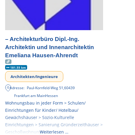
– Architekturbüro Dipl.-Ing.
Architektin und Innenarchitektin
Emeliana Hausen-Ahrendt
181.55 km
Architekten/Ingenieure
Adresse:
Paul-Kornfeld-Weg 51
,
60439
Frankfurt am Main
Hessen
Wohnungsbau in jeder Form > Schulen/
Einrichtungen für Kinder/ Hotelbau/
Gewächshäuser > Sozio-Kulturelle
Einrichtungen > Sanierung Gründerzeithäuser >
Geschoßwohnungsbau
Weiterlesen …