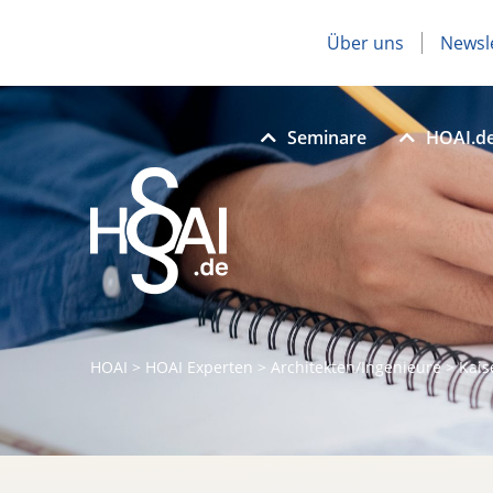
Über uns
Newsl
Seminare
HOAI.d
HOAI
>
HOAI Experten
>
Architekten/Ingenieure
>
Kai