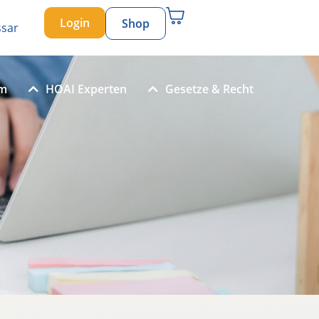
Login
Shop
ssar
um
HOAI Experten
Gesetze & Recht