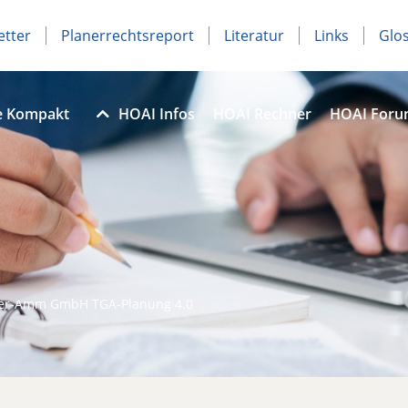
etter
Planerrechtsreport
Literatur
Links
Glo
e Kompakt
HOAI Infos
HOAI Rechner
HOAI For
ser-Amm GmbH TGA-Planung 4.0