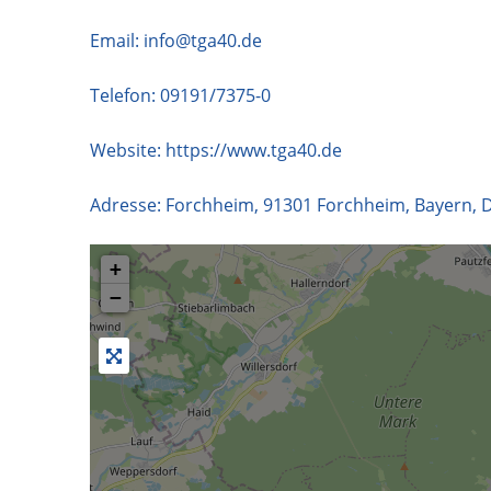
Email:
info@tga40.de
Telefon:
09191/7375-0
Website:
https://www.tga40.de
Adresse:
Forchheim
,
91301
Forchheim
,
Bayern
,
D
+
−